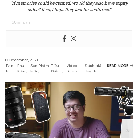
“If memories could be canned, would they also have expiry
dates? If so, I hope they last for centuries.”
50mm.vn
19 December, 2020
Bản
Phụ
Sản Phẩm
Tiêu
Video
Đánh giá
READ MORE
tin
Kiện
Mới
Điểm
Series
thiết bị