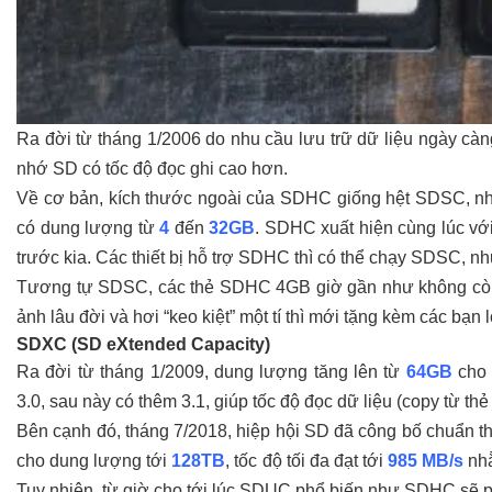
Ra đời từ tháng 1/2006 do nhu cầu lưu trữ dữ liệu ngày càn
nhớ SD có tốc độ đọc ghi cao hơn.
Về cơ bản, kích thước ngoài của SDHC giống hệt SDSC, n
có dung lượng từ
4
đến
32GB
. SDHC xuất hiện cùng lúc vớ
trước kia.
Các thiết bị hỗ trợ SDHC thì có thể chạy SDSC, nh
Tương tự SDSC, các thẻ SDHC 4GB giờ gần như không còn
ảnh lâu đời và hơi “keo kiệt” một tí thì mới tặng kèm các bạn l
SDXC (SD eXtended Capacity)
Ra đời từ tháng 1/2009, dung lượng tăng lên từ
64GB
cho 
3.0, sau này có thêm 3.1, giúp tốc độ đọc dữ liệu (copy từ t
Bên cạnh đó, tháng 7/2018, hiệp hội SD đã công bố chuẩn t
cho dung lượng tới
128TB
, tốc độ tối đa đạt tới
985 MB/s
nhằ
Tuy nhiên, từ giờ cho tới lúc SDUC phổ biến như SDHC sẽ 