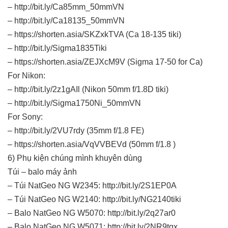
– http://bit.ly/Ca85mm_50mmVN
– http://bit.ly/Ca18135_50mmVN
– https://shorten.asia/SKZxkTVA (Ca 18-135 tiki)
– http://bit.ly/Sigma1835Tiki
– https://shorten.asia/ZEJXcM9V (Sigma 17-50 for Ca)
For Nikon:
– http://bit.ly/2z1gAIl (Nikon 50mm f/1.8D tiki)
– http://bit.ly/Sigma1750Ni_50mmVN
For Sony:
– http://bit.ly/2VU7rdy (35mm f/1.8 FE)
– https://shorten.asia/VqVVBEVd (50mm f/1.8 )
6) Phụ kiện chúng mình khuyên dùng
Túi – balo máy ảnh
– Túi NatGeo NG W2345: http://bit.ly/2S1EP0A
– Túi NatGeo NG W2140: http://bit.ly/NG2140tiki
– Balo NatGeo NG W5070: http://bit.ly/2q27ar0
– Balo NatGeo NG W5071: http://bit.ly/2NR9tqx