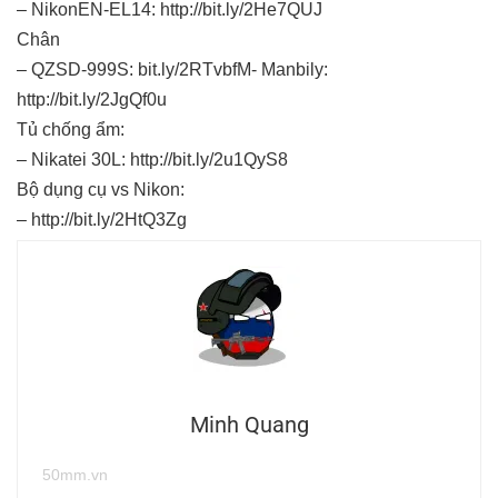
– NikonEN-EL14: http://bit.ly/2He7QUJ
Chân
– QZSD-999S: bit.ly/2RTvbfM- Manbily:
http://bit.ly/2JgQf0u
Tủ chống ẩm:
– Nikatei 30L: http://bit.ly/2u1QyS8
Bộ dụng cụ vs Nikon:
– http://bit.ly/2HtQ3Zg
Minh Quang
50mm.vn