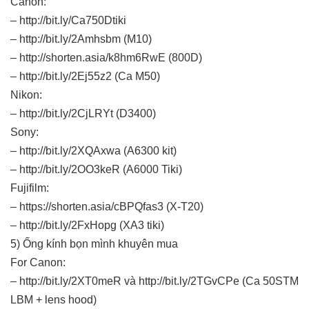
Canon:
– http://bit.ly/Ca750Dtiki
– http://bit.ly/2Amhsbm (M10)
– http://shorten.asia/k8hm6RwE (800D)
– http://bit.ly/2Ej55z2 (Ca M50)
Nikon:
– http://bit.ly/2CjLRYt (D3400)
Sony:
– http://bit.ly/2XQAxwa (A6300 kit)
– http://bit.ly/2OO3keR (A6000 Tiki)
Fujifilm:
– https://shorten.asia/cBPQfas3 (X-T20)
– http://bit.ly/2FxHopg (XA3 tiki)
5) Ống kính bọn mình khuyên mua
For Canon:
– http://bit.ly/2XT0meR và http://bit.ly/2TGvCPe (Ca 50STM
LBM + lens hood)