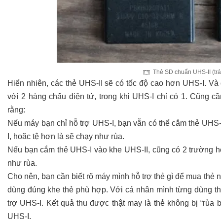
Thẻ SD chuẩn UHS-II (trái
Hiển nhiên, các thẻ UHS-II sẽ có tốc độ cao hơn UHS-I. Và 
với 2 hàng chấu điện tử, trong khi UHS-I chỉ có 1. Cũng cầ
rằng:
Nếu máy bạn chỉ hỗ trợ UHS-I, bạn vẫn có thể cắm thẻ UHS-I
I, hoăc tệ hơn là sẽ chạy như rùa.
Nếu bạn cắm thẻ UHS-I vào khe UHS-II, cũng có 2 trường h
như rùa.
Cho nên, bạn cần biết rõ máy mình hỗ trợ thẻ gì để mua thẻ 
dùng đúng khe thẻ phù hợp. Với cá nhân mình từng dùng th
trợ UHS-I. Kết quả thu được thật may là thẻ không bị “rùa 
UHS-I.