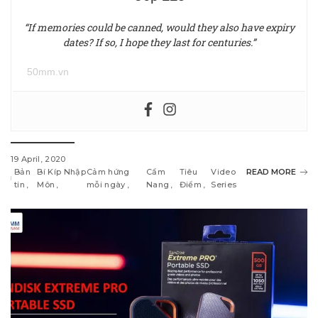
“If memories could be canned, would they also have expiry
dates? If so, I hope they last for centuries.”
50mm.vn
19 April, 2020
Bản
Bí Kíp Nhập
Cảm hứng
Cẩm
Tiêu
Video
READ MORE
tin
Môn
mỗi ngày
Nang
Điểm
Series