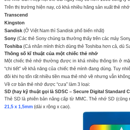
Trên thị trường hiện nay, có khá nhiều hãng sản xuất thẻ nhớ, 
Transcend
Kingston
Sandisk
(Ở Việt Nam thì Sandisk phổ biến nhất)
Sony
(Các thẻ Sony chúng ta thường thấy trên các máy Son
Toshiba
(Cá nhân mình thích dùng thẻ Toshiba hơn cả, dù San
Thông số kĩ thuật của một chiếc thẻ nhớ
Một chiếc thẻ nhớ thường được in khá nhiều thông tin ở mặ
“chi tiết” về khả năng của chiếc thẻ mình đang dùng. Tuy nhi
đôi khi họ tốn rất nhiều tiền mua thẻ nhớ về nhưng vẫn khôn
Về cơ bản thẻ nhớ được “cưa” làm 3 loại:
SD (hay kỹ thuật gọi là SDSC – Secure Digital Standard C
Thẻ SD là phiên bản nâng cấp từ MMC. Thẻ nhớ SD (cũng
21,5 x 1,5mm
(dài x rộng x cao).