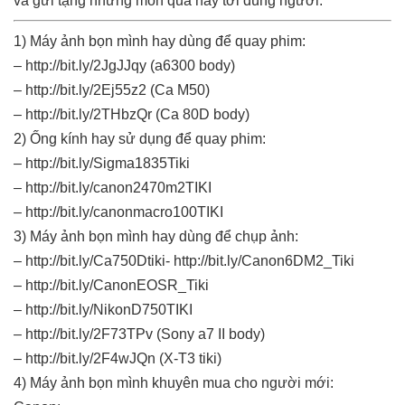
và gửi tặng những món quà này tới đúng người.
1) Máy ảnh bọn mình hay dùng để quay phim:
– http://bit.ly/2JgJJqy (a6300 body)
– http://bit.ly/2Ej55z2 (Ca M50)
– http://bit.ly/2THbzQr (Ca 80D body)
2) Ống kính hay sử dụng để quay phim:
– http://bit.ly/Sigma1835Tiki
– http://bit.ly/canon2470m2TIKI
– http://bit.ly/canonmacro100TIKI
3) Máy ảnh bọn mình hay dùng để chụp ảnh:
– http://bit.ly/Ca750Dtiki- http://bit.ly/Canon6DM2_Tiki
– http://bit.ly/CanonEOSR_Tiki
– http://bit.ly/NikonD750TIKI
– http://bit.ly/2F73TPv (Sony a7 II body)
– http://bit.ly/2F4wJQn (X-T3 tiki)
4) Máy ảnh bọn mình khuyên mua cho người mới: