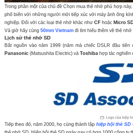
Trong phần một của chủ đề Chọn mua thẻ nhớ phù hợp này,
phổ biến với những người mới tiếp xúc với máy ảnh ống kính
nghiệp. Đối với các loại thẻ nhớ khác như
CF
hoặc
Micro S
Và giờ hãy cùng
50mm Vietnam
đi tìm hiểu thêm về thẻ nhớ 
Lịch sử thẻ nhớ SD
Bắt nguồn vào năm 1999 (năm mà chiếc DSLR đầu tiên c
Panasonic
(Matsushita Electric) và
Toshiba
hợp tác nghiên 
Logo của hiệp h
Tiếp theo đó, năm 2000, họ cùng thành lập
hiệp hội thẻ SD
–
thẻ nhớ SD. Hiệp hội thẻ SD ngày nay có hơn 1000 công ty t