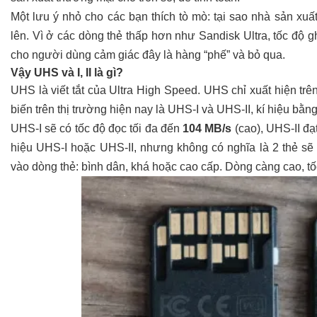
Một lưu ý nhỏ cho các bạn thích tò mò: tại sao nhà sản xuất 
lên. Vì ở các dòng thẻ thấp hơn như Sandisk Ultra, tốc độ 
cho người dùng cảm giác đây là hàng “phế” và bỏ qua.
Vậy UHS và I, II là gì?
UHS là viết tắt của Ultra High Speed. UHS chỉ xuất hiện t
biến trên thị trường hiện nay là UHS-I và UHS-II, kí hiệu bằng 
UHS-I sẽ có tốc độ đọc tối đa đến
104 MB/s
(cao), UHS-II đạ
hiệu UHS-I hoặc UHS-II, nhưng không có nghĩa là 2 thẻ sẽ 
vào dòng thẻ: bình dân, khá hoặc cao cấp. Dòng càng cao, tố