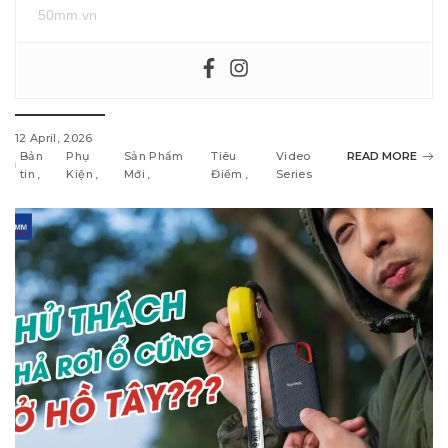
50mm.vn
12 April, 2026
Bản
Phụ
Sản Phẩm
Tiêu
Video
READ MORE
tin
Kiện
Mới
Điểm
Series