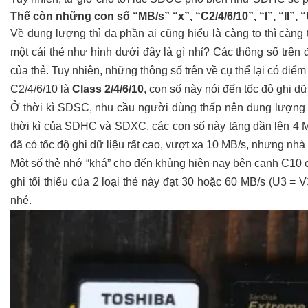
Thế còn những con số “MB/s” “x”, “C2/4/6/10”, “I”, “II”, 
Về dung lượng thì đa phần ai cũng hiểu là càng to thì càng t
một cái thẻ như hình dưới đây là gì nhỉ?
Các thông số trên 
của thẻ. Tuy nhiên, những thông số trên về cụ thể lại có điể
C2/4/6/10 là
Class 2/4/6/10
, con số này nói đến tốc độ ghi dữ
Ở thời kì SDSC, nhu cầu người dùng thấp nên dung lượng và
thời kì của SDHC và SDXC, các con số này tăng dần lên 4 M
đã có tốc độ ghi dữ liệu rất cao, vượt xa 10 MB/s, nhưng nhà 
Một số thẻ nhớ “khá” cho đến khủng hiện nay bên cạnh C10 c
ghi tối thiểu của 2 loại thẻ này đạt 30 hoặc 60 MB/s (U3 = V3
nhé.