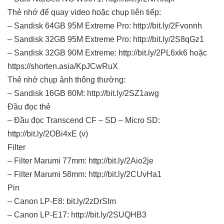
Thẻ nhớ để quay video hoặc chụp liên tiếp:
– Sandisk 64GB 95M Extreme Pro: http://bit.ly/2Fvonnh
– Sandisk 32GB 95M Extreme Pro: http://bit.ly/2S8qGz1
– Sandisk 32GB 90M Extreme: http://bit.ly/2PL6xk6 hoặc
https://shorten.asia/KpJCwRuX
Thẻ nhớ chụp ảnh thông thường:
– Sandisk 16GB 80M: http://bit.ly/2SZ1awg
Đầu đọc thẻ
– Đầu đọc Transcend CF – SD – Micro SD:
http://bit.ly/2OBi4xE (v)
Filter
– Filter Marumi 77mm: http://bit.ly/2Aio2je
– Filter Marumi 58mm: http://bit.ly/2CUvHa1
Pin
– Canon LP-E8: bit.ly/2zDrSlm
– Canon LP-E17: http://bit.ly/2SUQHB3