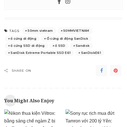
50mm vietnam
50MMVIETNAM
TAGS:
ổ cứng di động
Ổ cứng di động SanDisk
ổ cứng SSD di động
ổ SSD
Sandisk
SanDisk Extreme Portable SSD E61
SanDiskE61
SHARE ON
You Might Also Enjoy