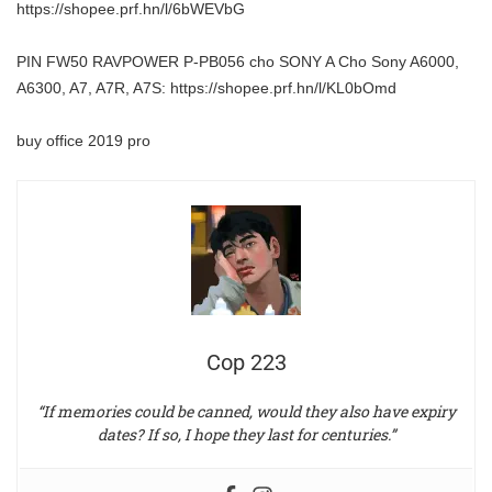
https://shopee.prf.hn/l/6bWEVbG
PIN FW50 RAVPOWER P-PB056 cho SONY A Cho Sony A6000,
A6300, A7, A7R, A7S:
https://shopee.prf.hn/l/KL0bOmd
buy office 2019 pro
Cop 223
“If memories could be canned, would they also have expiry
dates? If so, I hope they last for centuries.”