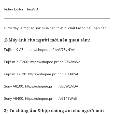
Video Editor: HiếuGB
Dưới đây là một số link mua các thiết bị chất lượng nếu bạn cần:
1) Máy ảnh cho người mới nên quan tâm:
Fujfilm X-A7:
https://shopee.prf.hn/l/75yNYvj
Fujifilm X-T200:
https://shopee.prf.hn/l/7x3nkVd
Fujifilm X-T30:
https://shopee.prf.hn/l/7QJd2aE
Sony A6100:
https://shopee.prf.hn/l/6bWEVDA
Sony A6400:
https://shopee.prf.hn/l/6149Wn5
2) Tủ chống ẩm & hộp chống ẩm cho người mới