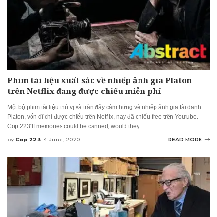
Phim tài liệu xuất sắc về nhiếp ảnh gia Platon
trên Netflix đang được chiếu miễn phí
Một bộ phim tài liệu thú vị và tràn đầy cảm hứng về nhiếp ảnh gia tài danh
Platon, vốn dĩ chỉ được chiếu trên Netflix, nay đã chiếu free trên Youtube.
Cop 223“If memories could be canned, would they
...
by
Cop 223
4 June, 2020
READ MORE
Posted
by