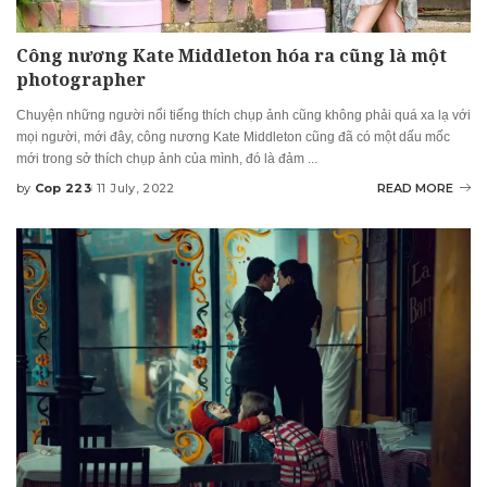
Công nương Kate Middleton hóa ra cũng là một
photographer
Chuyện những người nổi tiếng thích chụp ảnh cũng không phải quá xa lạ với
mọi người, mới đây, công nương Kate Middleton cũng đã có một dấu mốc
mới trong sở thích chụp ảnh của mình, đó là đảm
...
by
Cop 223
11 July, 2022
READ MORE
Posted
by