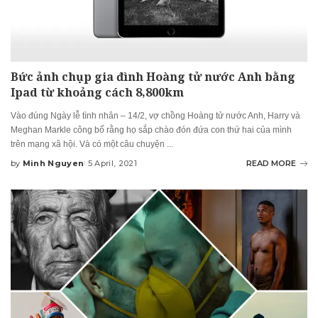
Bức ảnh chụp gia đình Hoàng tử nước Anh bằng
Ipad từ khoảng cách 8,800km
Vào đúng Ngày lễ tình nhân – 14/2, vợ chồng Hoàng tử nước Anh, Harry và
Meghan Markle công bố rằng họ sắp chào đón đứa con thứ hai của mình
trên mạng xã hội. Và có một câu chuyện
...
by
Minh Nguyen
5 April, 2021
READ MORE
Posted
by