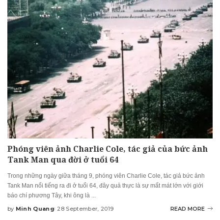
Phóng viên ảnh Charlie Cole, tác giả của bức ảnh
Tank Man qua đời ở tuổi 64
Trong những ngày giữa tháng 9, phóng viên Charlie Cole, tác giả bức ảnh
Tank Man nổi tiếng ra đi ở tuổi 64, đây quả thực là sự mất mát lớn với giới
báo chí phương Tây, khi ông là
...
by
Minh Quang
28 September, 2019
READ MORE
Posted