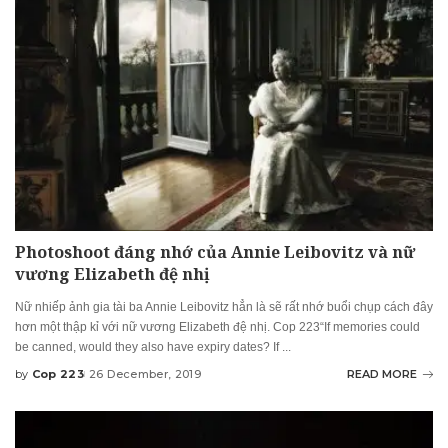
Photoshoot đáng nhớ của Annie Leibovitz và nữ
vương Elizabeth đệ nhị
Nữ nhiếp ảnh gia tài ba Annie Leibovitz hẳn là sẽ rất nhớ buổi chụp cách đây
hơn một thập kỉ với nữ vương Elizabeth đệ nhị. Cop 223“If memories could
be canned, would they also have expiry dates? If
...
by
Cop 223
26 December, 2019
READ MORE
Posted
by