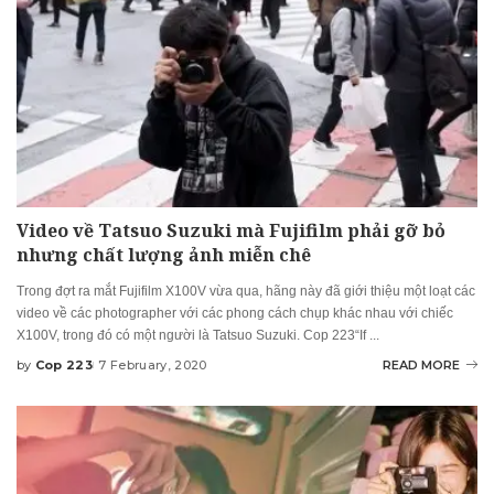
Video về Tatsuo Suzuki mà Fujifilm phải gỡ bỏ
nhưng chất lượng ảnh miễn chê
Trong đợt ra mắt Fujifilm X100V vừa qua, hãng này đã giới thiệu một loạt các
video về các photographer với các phong cách chụp khác nhau với chiếc
X100V, trong đó có một người là Tatsuo Suzuki. Cop 223“If
...
by
Cop 223
7 February, 2020
READ MORE
Posted
by