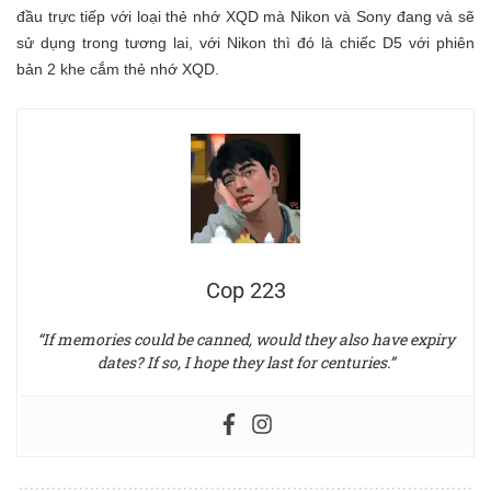
đầu trực tiếp với loại thẻ nhớ XQD mà Nikon và Sony đang và sẽ
sử dụng trong tương lai, với Nikon thì đó là chiếc D5 với phiên
bản 2 khe cắm thẻ nhớ XQD.
Cop 223
“If memories could be canned, would they also have expiry
dates? If so, I hope they last for centuries.”