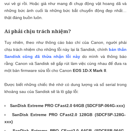
vui vẻ gi rồi. Hoặc giả như mang đi chụp động vật hoang dã và
những bức ảnh cuối là những bức bắt chuyển động đẹp nhất…
thật đáng buồn luôn.
Ai phải chịu trách nhiệm?
Tuy nhiên, theo như thông cáo báo chí của Canon, người phải
chịu trách nhiệm cho những lỗi này lại là Sandisk, chính
bản thân
Sandisk cũng đã thừa nhận lỗi này
do mình và thông báo
rằng: Canon và Sandisk sẽ gấp rút làm việc cùng nhau để đưa ra
một bản firmware sửa lỗi cho Canon
EOS 1D-X Mark II
.
Được biết những chiếc thẻ nhớ có dung lượng và số serial trong
khoảng sau của Sandisk sẽ là lô gặp lỗi:
SanDisk Extreme PRO CFast2.0 64GB (SDCFSP-064G-xxx)
SanDisk Extreme PRO CFast2.0 128GB (SDCFSP-128G-
xxx)
SanDisk Extreme PRO CFast2.0 64GB (SDCFSP-064G-