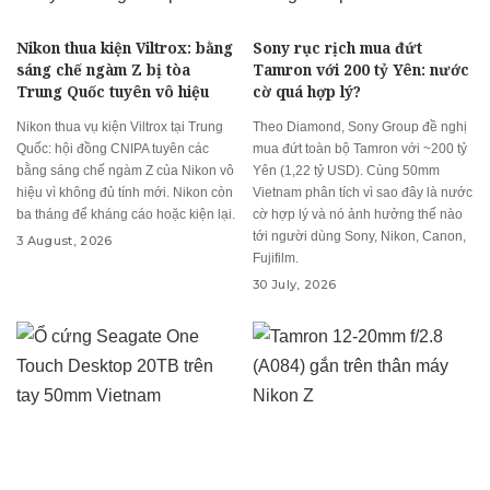
Nikon thua kiện Viltrox: bằng
Sony rục rịch mua đứt
sáng chế ngàm Z bị tòa
Tamron với 200 tỷ Yên: nước
Trung Quốc tuyên vô hiệu
cờ quá hợp lý?
Nikon thua vụ kiện Viltrox tại Trung
Theo Diamond, Sony Group đề nghị
Quốc: hội đồng CNIPA tuyên các
mua đứt toàn bộ Tamron với ~200 tỷ
bằng sáng chế ngàm Z của Nikon vô
Yên (1,22 tỷ USD). Cùng 50mm
hiệu vì không đủ tính mới. Nikon còn
Vietnam phân tích vì sao đây là nước
ba tháng để kháng cáo hoặc kiện lại.
cờ hợp lý và nó ảnh hưởng thế nào
tới người dùng Sony, Nikon, Canon,
3 August, 2026
Fujifilm.
30 July, 2026