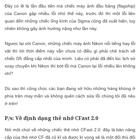
Đây có lẽ là lần đầu tiên mà chiếc máy ảnh đầu bảng (flagship)
của Canon gặp nhiều lỗi nhỏ thế này, trước đó thì một lỗi liên
quan đến những chiếc ống kính của Sigma cũng đã xuất hiện, tuy
nhiên không gây ảnh hưởng nặng như lần này.
Ngược lại với Canon, những chiếc máy ảnh Nikon nổi tiếng hay lỗi
vặt thì tới thời điểm này vẫn chưa có điều gì phải chê trách về
chiếc D5 đẳng cấp nhất của mình. Liệu có phải đã đến lúc lịch sử
xoay chuyển khi Nikon thì bớt lỗi mà Canon lại lỗi nhiều lên không
nhỉ?
Dù sao thì cũng chúc các bạn đang sở hữu những hàng khủng ở
phía trên may mắn và không quên cách sửa lỗi chúng tôi đã nêu
ở trên!
P/s: Về định dạng thẻ nhớ CFast 2.0
Nói một chút về những chiếc thẻ nhớ CFast 2.0: đây là bản nâng
cấp của thẻ nhớ CF đã cũ kĩ và được kì vọng sẽ là một đối thủ đối