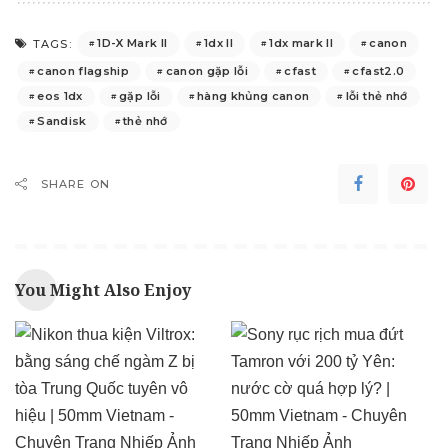
1D-X Mark II
1dx II
1dx mark II
canon
TAGS:
canon flagship
canon gặp lỗi
cfast
cfast2.0
eos 1dx
gặp lỗi
hàng khủng canon
lỗi thẻ nhớ
Sandisk
thẻ nhớ
SHARE ON
You Might Also Enjoy