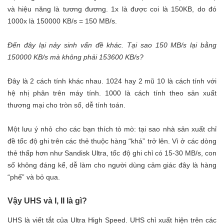
và hiệu năng là tương đương. 1x là được coi là 150KB, do đó
1000x là 150000 KB/s = 150 MB/s.
Đến đây lại nảy sinh vấn đề khác. Tại sao 150 MB/s lại bằng
150000 KB/s mà không phải 153600 KB/s?
Đây là 2 cách tính khác nhau. 1024 hay 2 mũ 10 là cách tính với
hệ nhị phân trên máy tính. 1000 là cách tính theo sản xuất
thương mại cho tròn số, dễ tính toán.
Một lưu ý nhỏ cho các bạn thích tò mò: tại sao nhà sản xuất chỉ
đề tốc độ ghi trên các thẻ thuộc hàng “khá” trở lên. Vì ở các dòng
thẻ thấp hơn như Sandisk Ultra, tốc độ ghi chỉ có 15-30 MB/s, con
số không đáng kể, dễ làm cho người dùng cảm giác đây là hàng
“phế” và bỏ qua.
Vậy UHS và I, II là gì?
UHS là viết tắt của Ultra High Speed. UHS chỉ xuất hiện trên các