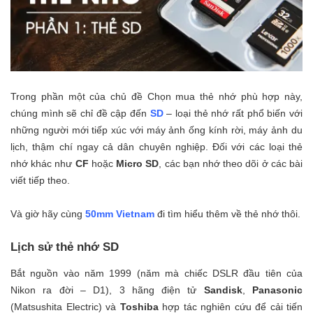
Trong phần một của chủ đề Chọn mua thẻ nhớ phù hợp này,
chúng mình sẽ chỉ đề cập đến
SD
– loại thẻ nhớ rất phổ biến với
những người mới tiếp xúc với máy ảnh ống kính rời, máy ảnh du
lịch, thậm chí ngay cả dân chuyên nghiệp. Đối với các loại thẻ
nhớ khác như
CF
hoặc
Micro SD
, các bạn nhớ theo dõi ở các bài
viết tiếp theo.
Và giờ hãy cùng
50mm Vietnam
đi tìm hiểu thêm về thẻ nhớ thôi.
Lịch sử thẻ nhớ SD
Bắt nguồn vào năm 1999 (năm mà chiếc DSLR đầu tiên của
Nikon ra đời – D1), 3 hãng điện tử
Sandisk
,
Panasonic
(Matsushita Electric) và
Toshiba
hợp tác nghiên cứu để cải tiến