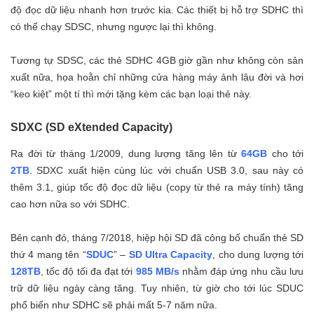
độ đọc dữ liệu nhanh hơn trước kia.
Các thiết bị hỗ trợ SDHC thì
có thể chạy SDSC, nhưng ngược lại thì không.
Tương tự SDSC, các thẻ SDHC 4GB giờ gần như không còn sản
xuất nữa, họa hoằn chỉ những cửa hàng máy ảnh lâu đời và hơi
“keo kiệt” một tí thì mới tặng kèm các bạn loại thẻ này.
SDXC (SD eXtended Capacity)
Ra đời từ tháng 1/2009, dung lượng tăng lên từ
64GB
cho tới
2TB
. SDXC xuất hiện cùng lúc với chuẩn USB 3.0, sau này có
thêm 3.1, giúp tốc độ đọc dữ liệu (copy từ thẻ ra máy tính) tăng
cao hơn nữa so với SDHC.
Bên cạnh đó, tháng 7/2018, hiệp hội SD đã công bố chuẩn thẻ SD
thứ 4 mang tên “
SDUC
” –
SD Ultra Capacity
, cho dung lượng tới
128TB
, tốc độ tối đa đạt tới
985 MB/s
nhằm đáp ứng nhu cầu lưu
trữ dữ liệu ngày càng tăng. Tuy nhiên, từ giờ cho tới lúc SDUC
phổ biến như SDHC sẽ phải mất 5-7 năm nữa.