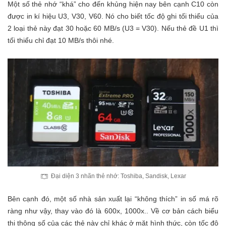
Một số thẻ nhớ “khá” cho đến khủng hiện nay bên cạnh C10 còn
được in kí hiệu U3, V30, V60. Nó cho biết tốc độ ghi tối thiểu của
2 loại thẻ này đạt 30 hoặc 60 MB/s (U3 = V30). Nếu thẻ đề U1 thì
tối thiểu chỉ đạt 10 MB/s thôi nhé.
Đại diện 3 nhãn thẻ nhớ: Toshiba, Sandisk, Lexar
Bên cạnh đó, một số nhà sản xuất lại “không thích” in số má rõ
ràng như vậy, thay vào đó là 600x, 1000x.. Về cơ bản cách biểu
thị thông số của các thẻ này chỉ khác ở mặt hình thức, còn tốc độ