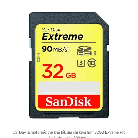
Đây là một chiếc thẻ khá tốt, giá chỉ kém hơn 32GB Extreme Pro
có vài chục đến 100 nghìn.