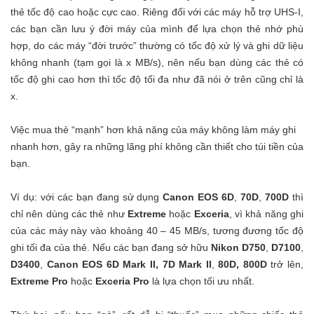
thẻ tốc độ cao hoặc cực cao. Riêng đối với các máy hỗ trợ UHS-I,
các bạn cần lưu ý đời máy của mình để lựa chọn thẻ nhớ phù
hợp, do các máy “đời trước” thường có tốc độ xử lý và ghi dữ liệu
không nhanh (tạm gọi là x MB/s), nên nếu bạn dùng các thẻ có
tốc độ ghi cao hơn thì tốc độ tối đa như đã nói ở trên cũng chỉ là
x.
Việc mua thẻ “mạnh” hơn khả năng của máy không làm máy ghi
nhanh hơn, gây ra những lãng phí không cần thiết cho túi tiền của
bạn.
Ví dụ: với các bạn đang sử dụng
Canon EOS 6D
,
70D
,
700D
thì
chỉ nên dùng các thẻ như
Extreme
hoặc
Exceria
, vì khả năng ghi
của các máy này vào khoảng 40 – 45 MB/s, tương đương tốc độ
ghi tối đa của thẻ. Nếu các bạn đang sở hữu
Nikon D750
,
D7100
,
D3400
,
Canon EOS 6D Mark II,
7D Mark II
,
80D,
800D
trở lên,
Extreme Pro
hoặc
Exceria Pro
là lựa chọn tối ưu nhất.