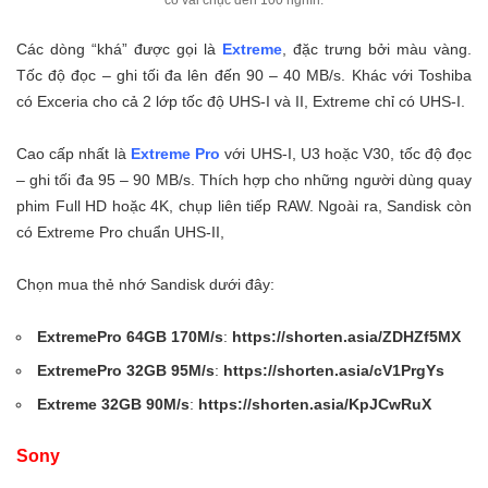
Các dòng “khá” được gọi là
Extreme
, đặc trưng bởi màu vàng.
Tốc độ đọc – ghi tối đa lên đến 90 – 40 MB/s. Khác với Toshiba
có Exceria cho cả 2 lớp tốc độ UHS-I và II, Extreme chỉ có UHS-I.
Cao cấp nhất là
Extreme Pro
với UHS-I, U3 hoặc V30, tốc độ đọc
– ghi tối đa 95 – 90 MB/s. Thích hợp cho những người dùng quay
phim Full HD hoặc 4K, chụp liên tiếp RAW. Ngoài ra, Sandisk còn
có Extreme Pro chuẩn UHS-II,
Chọn mua thẻ nhớ Sandisk dưới đây:
ExtremePro 64GB 170M/s
:
https://shorten.asia/ZDHZf5MX
ExtremePro 32GB 95M/s
:
https://shorten.asia/cV1PrgYs
Extreme 32GB 90M/s
:
https://shorten.asia/KpJCwRuX
Sony