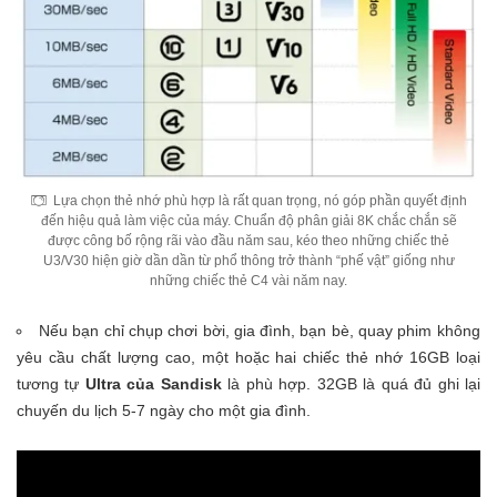
Lựa chọn thẻ nhớ phù hợp là rất quan trọng, nó góp phần quyết định
đến hiệu quả làm việc của máy. Chuẩn độ phân giải 8K chắc chắn sẽ
được công bố rộng rãi vào đầu năm sau, kéo theo những chiếc thẻ
U3/V30 hiện giờ dần dần từ phổ thông trở thành “phế vật” giống như
những chiếc thẻ C4 vài năm nay.
Nếu bạn chỉ chụp chơi bời, gia đình, bạn bè, quay phim không
yêu cầu chất lượng cao, một hoặc hai chiếc thẻ nhớ 16GB loại
tương tự
Ultra của Sandisk
là phù hợp. 32GB là quá đủ ghi lại
chuyến du lịch 5-7 ngày cho một gia đình.