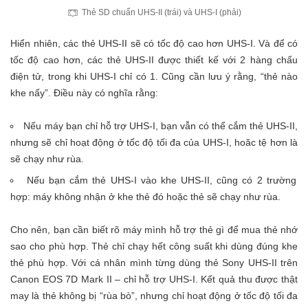
Thẻ SD chuẩn UHS-II (trái) và UHS-I (phải)
Hiển nhiên, các thẻ UHS-II sẽ có tốc độ cao hơn UHS-I. Và để có
tốc độ cao hơn, các thẻ UHS-II được thiết kế với 2 hàng chấu
điện tử, trong khi UHS-I chỉ có 1. Cũng cần lưu ý rằng, “thẻ nào
khe nấy”. Điều này có nghĩa rằng:
Nếu máy bạn chỉ hỗ trợ UHS-I, bạn vẫn có thể cắm thẻ UHS-II,
nhưng sẽ chỉ hoạt động ở tốc độ tối đa của UHS-I, hoăc tệ hơn là
sẽ chạy như rùa.
Nếu bạn cắm thẻ UHS-I vào khe UHS-II, cũng có 2 trường
hợp: máy không nhận ở khe thẻ đó hoặc thẻ sẽ chạy như rùa.
Cho nên, bạn cần biết rõ máy mình hỗ trợ thẻ gì để mua thẻ nhớ
sao cho phù hợp. Thẻ chỉ chạy hết công suất khi dùng đúng khe
thẻ phù hợp. Với cá nhân mình từng dùng thẻ Sony UHS-II trên
Canon EOS 7D Mark II – chỉ hỗ trợ UHS-I. Kết quả thu được thật
may là thẻ không bị “rùa bò”, nhưng chỉ hoạt động ở tốc độ tối đa