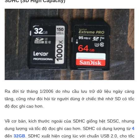
SDHC (SD High Capacity)
Ra đời từ tháng 1/2006 do nhu cầu lưu trữ dữ liệu ngày càng
tăng, cũng như đòi hòi từ người dùng ở chiếc thẻ nhớ SD có tốc
độ đọc ghi cao hơn.
Về cơ bản, kích thước ngoài của SDHC giống hệt SDSC, nhưng
dung lượng và tốc độ đọc ghi cao hơn. SDHC có dung lượng từ
4
đến
32GB
. SDHC xuất hiện cùng lúc với chuẩn USB 2.0, cho tốc