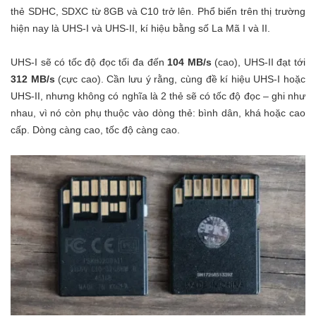
thẻ SDHC, SDXC từ 8GB và C10 trở lên. Phổ biến trên thị trường
hiện nay là UHS-I và UHS-II, kí hiệu bằng số La Mã I và II.
UHS-I sẽ có tốc độ đọc tối đa đến
104 MB/s
(cao), UHS-II đạt tới
312 MB/s
(cực cao). Cần lưu ý rằng, cùng đề kí hiệu UHS-I hoặc
UHS-II, nhưng không có nghĩa là 2 thẻ sẽ có tốc độ đọc – ghi như
nhau, vì nó còn phụ thuộc vào dòng thẻ: bình dân, khá hoặc cao
cấp. Dòng càng cao, tốc độ càng cao.