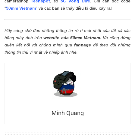
camerashop
Techspot
, số
5C Vọng Đức
. Chỉ cần đọc code
“
50mm Vietnam
” và các bạn sẽ thấy điều kì diệu xảy ra!
Hãy cùng chờ đón những thông tin rò rỉ mới nhất của tất cả các
hãng máy ảnh trên
website của 50mm Vietnam
.
Và cũng đừng
quên kết nối với chúng mình qua
fanpage
để theo dõi những
thông tin thú vị nhất về nhiếp ảnh nhé.
Minh Quang