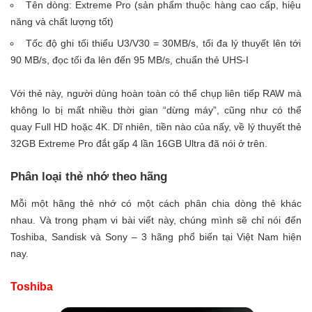
Tên dòng: Extreme Pro (sản phẩm thuộc hàng cao cấp, hiệu
năng và chất lượng tốt)
Tốc độ ghi tối thiểu U3/V30 = 30MB/s, tối đa lý thuyết lên tới
90 MB/s, đọc tối đa lên đến 95 MB/s, chuẩn thẻ UHS-I
Với thẻ này, người dùng hoàn toàn có thể chụp liên tiếp RAW mà
không lo bị mất nhiều thời gian “dừng máy”, cũng như có thể
quay Full HD hoặc 4K.
Dĩ nhiên, tiền nào của nấy, về lý thuyết thẻ
32GB Extreme Pro đắt gấp 4 lần 16GB Ultra đã nói ở trên.
Phân loại thẻ nhớ theo hãng
Mỗi một hãng thẻ nhớ có một cách phân chia dòng thẻ khác
nhau. Và trong phạm vi bài viết này, chúng mình sẽ chỉ nói đến
Toshiba, Sandisk và Sony – 3 hãng phổ biến tại Việt Nam hiện
nay.
Toshiba