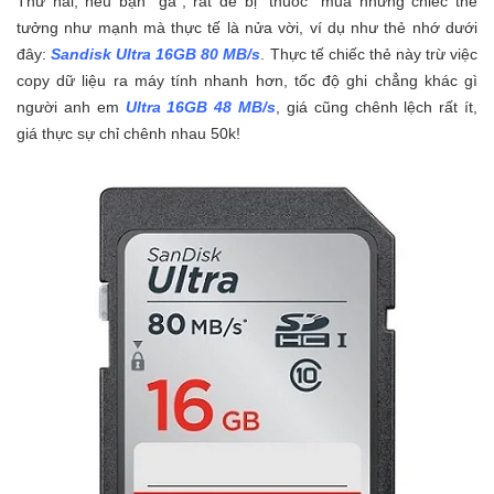
Thứ hai, nếu bạn “gà”, rất dễ bị “thuốc” mua những chiếc thẻ
tưởng như mạnh mà thực tế là nửa vời, ví dụ như thẻ nhớ dưới
đây:
Sandisk Ultra 16GB 80 MB/s
. Thực tế chiếc thẻ này trừ việc
copy dữ liệu ra máy tính nhanh hơn, tốc độ ghi chẳng khác gì
người anh em
Ultra 16GB 48 MB/s
, giá cũng chênh lệch rất ít,
giá thực sự chỉ chênh nhau 50k!