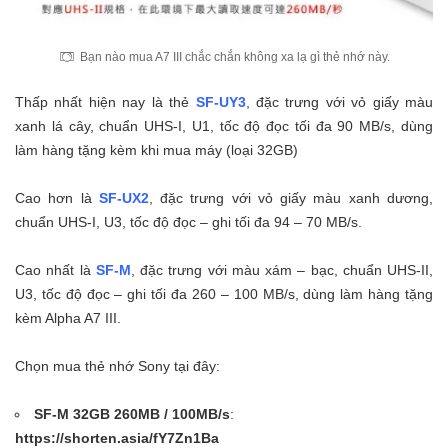
Bạn nào mua A7 III chắc chắn không xa lạ gì thẻ nhớ này.
Thấp nhất hiện nay là thẻ
SF-UY3
, đặc trưng với vỏ giấy màu
xanh lá cây, chuẩn UHS-I, U1, tốc độ đọc tối đa 90 MB/s, dùng
làm hàng tặng kèm khi mua máy (loại 32GB)
Cao hơn là
SF-UX2
, đặc trưng với vỏ giấy màu xanh dương,
chuẩn UHS-I, U3, tốc độ đọc – ghi tối đa 94 – 70 MB/s.
Cao nhất là
SF-M
, đặc trưng với màu xám – bạc, chuẩn UHS-II,
U3, tốc độ đọc – ghi tối đa 260 – 100 MB/s, dùng làm hàng tặng
kèm Alpha A7 III.
Chọn mua thẻ nhớ Sony tại đây:
SF-M 32GB 260MB / 100MB/s
:
https://shorten.asia/fY7Zn1Ba