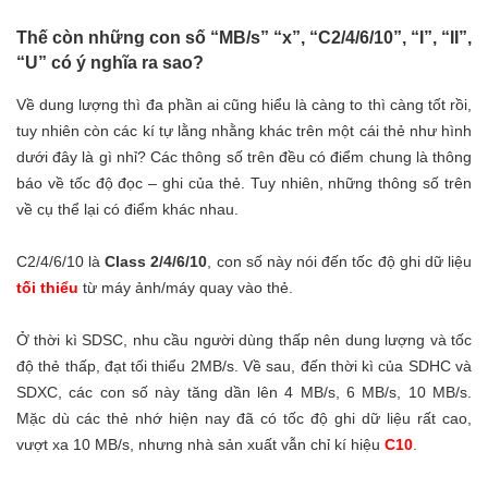
Thế còn những con số “MB/s” “x”, “C2/4/6/10”, “I”, “II”,
“U” có ý nghĩa ra sao?
Về dung lượng thì đa phần ai cũng hiểu là càng to thì càng tốt rồi,
tuy nhiên còn các kí tự lằng nhằng khác trên một cái thẻ như hình
dưới đây là gì nhỉ?
Các thông số trên đều có điểm chung là thông
báo về tốc độ đọc – ghi của thẻ. Tuy nhiên, những thông số trên
về cụ thể lại có điểm khác nhau.
C2/4/6/10 là
Class 2/4/6/10
, con số này nói đến tốc độ ghi dữ liệu
tối thiểu
từ máy ảnh/máy quay vào thẻ.
Ở thời kì SDSC, nhu cầu người dùng thấp nên dung lượng và tốc
độ thẻ thấp, đạt tối thiểu 2MB/s. Về sau, đến thời kì của SDHC và
SDXC, các con số này tăng dần lên 4 MB/s, 6 MB/s, 10 MB/s.
Mặc dù các thẻ nhớ hiện nay đã có tốc độ ghi dữ liệu rất cao,
vượt xa 10 MB/s, nhưng nhà sản xuất vẫn chỉ kí hiệu
C10
.