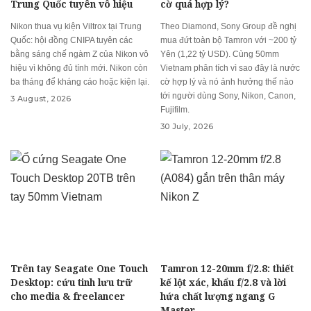
Trung Quốc tuyên vô hiệu
cờ quá hợp lý?
Nikon thua vụ kiện Viltrox tại Trung
Theo Diamond, Sony Group đề nghị
Quốc: hội đồng CNIPA tuyên các
mua đứt toàn bộ Tamron với ~200 tỷ
bằng sáng chế ngàm Z của Nikon vô
Yên (1,22 tỷ USD). Cùng 50mm
hiệu vì không đủ tính mới. Nikon còn
Vietnam phân tích vì sao đây là nước
ba tháng để kháng cáo hoặc kiện lại.
cờ hợp lý và nó ảnh hưởng thế nào
tới người dùng Sony, Nikon, Canon,
3 August, 2026
Fujifilm.
30 July, 2026
Trên tay Seagate One Touch
Tamron 12-20mm f/2.8: thiết
Desktop: cứu tinh lưu trữ
kế lột xác, khẩu f/2.8 và lời
cho media & freelancer
hứa chất lượng ngang G
Master