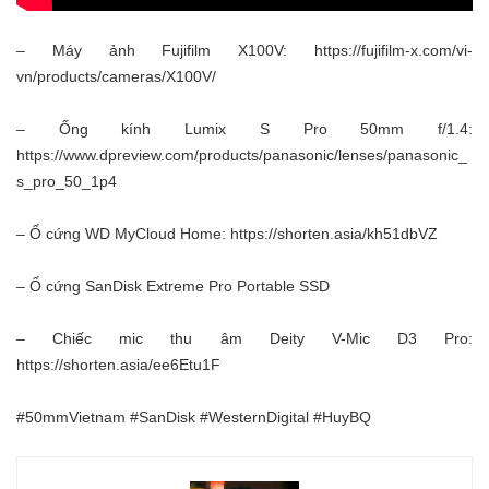
– Máy ảnh Fujifilm X100V:
https://fujifilm-x.com/vi-
vn/products/cameras/X100V/
– Ống kính Lumix S Pro 50mm f/1.4:
https://www.dpreview.com/products/panasonic/lenses/panasonic_
s_pro_50_1p4
– Ổ cứng WD MyCloud Home:
https://shorten.asia/kh51dbVZ
– Ổ cứng SanDisk Extreme Pro Portable SSD
– Chiếc mic thu âm Deity V-Mic D3 Pro:
https://shorten.asia/ee6Etu1F
#50mmVietnam #SanDisk #WesternDigital #HuyBQ