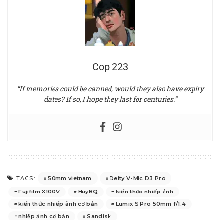
Cop 223
“If memories could be canned, would they also have expiry
dates? If so, I hope they last for centuries.”
50mm vietnam
Deity V-Mic D3 Pro
TAGS:
Fujifilm X100V
HuyBQ
kiến thức nhiếp ảnh
kiến thức nhiếp ảnh cơ bản
Lumix S Pro 50mm f/1.4
nhiếp ảnh cơ bản
Sandisk