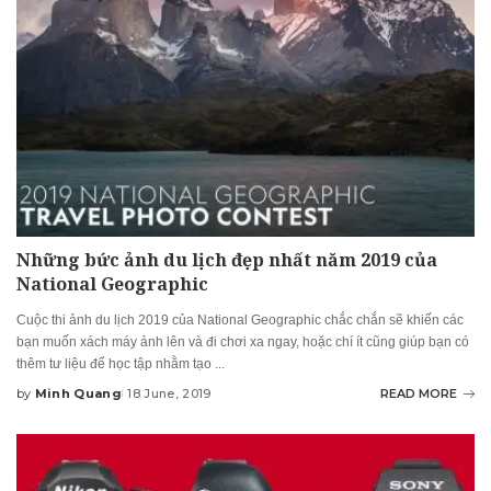
Những bức ảnh du lịch đẹp nhất năm 2019 của
National Geographic
Cuộc thi ảnh du lịch 2019 của National Geographic chắc chắn sẽ khiến các
bạn muốn xách máy ảnh lên và đi chơi xa ngay, hoặc chí ít cũng giúp bạn có
thêm tư liệu để học tập nhằm tạo
...
by
Minh Quang
18 June, 2019
READ MORE
Posted
by