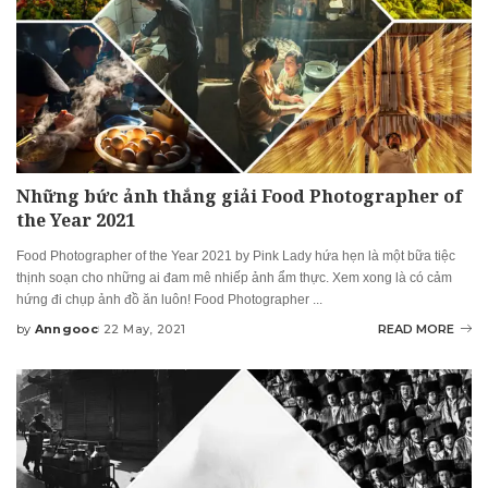
Những bức ảnh thắng giải Food Photographer of
the Year 2021
Food Photographer of the Year 2021 by Pink Lady hứa hẹn là một bữa tiệc
thịnh soạn cho những ai đam mê nhiếp ảnh ẩm thực. Xem xong là có cảm
hứng đi chụp ảnh đồ ăn luôn! Food Photographer
...
by
Anngooc
22 May, 2021
READ MORE
Posted
by