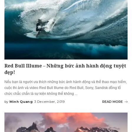
Red Bull Illume – Những bức ảnh hành động tuyệt
đẹp!
Nếu bạn là người ưa thích những bức ảnh hành động và thể thao mạo hiểm,
cuộc thi ảnh và video Red Bull Illume do Red Bull, Sony, Sandisk đồng tổ
chức chắc chắn là sự kiện không thể không
...
by
Minh Quang
3 December, 2019
READ MORE
Posted
by