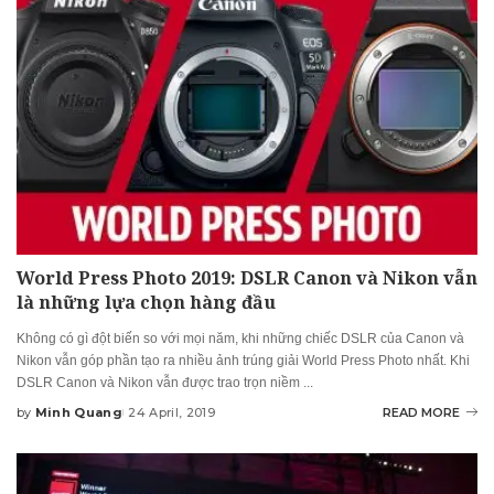
World Press Photo 2019: DSLR Canon và Nikon vẫn
là những lựa chọn hàng đầu
Không có gì đột biến so với mọi năm, khi những chiếc DSLR của Canon và
Nikon vẫn góp phần tạo ra nhiều ảnh trúng giải World Press Photo nhất. Khi
DSLR Canon và Nikon vẫn được trao trọn niềm
...
by
Minh Quang
24 April, 2019
READ MORE
Posted
by