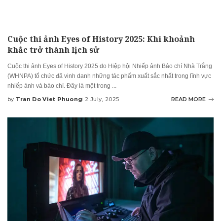
Cuộc thi ảnh Eyes of History 2025: Khi khoảnh
khắc trở thành lịch sử
Cuộc thi ảnh Eyes of History 2025 do Hiệp hội Nhiếp ảnh Báo chí Nhà Trắng
(WHNPA) tổ chức đã vinh danh những tác phẩm xuất sắc nhất trong lĩnh vực
nhiếp ảnh và báo chí. Đây là một trong
...
by
Tran Do Viet Phuong
2 July, 2025
READ MORE
Posted
by