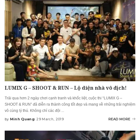
LUMIX G – SHOOT & RUN – Lộ diện nhà vô địch!
Trải qua hơn 2 ngày chơi cạnh tranh và khốc liệt, cuộc thi “LUMIX G –
SHOOT & RUN” đã diễn ra thành công tốt đẹp và mang về những trải nghiệm
vô cùng lý thú. Không chỉ các đội
...
by
Minh Quang
29 March, 2019
READ MORE
Posted
by