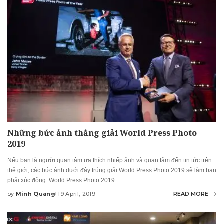
Những bức ảnh thắng giải World Press Photo
2019
Nếu bạn là người quan tâm ưa thích nhiếp ảnh và quan tâm đến tin tức trên
thế giới, các bức ảnh dưới đây trúng giải World Press Photo 2019 sẽ làm bạn
phải xúc động. World Press Photo 2019:
...
by
Minh Quang
19 April, 2019
READ MORE
Posted
by