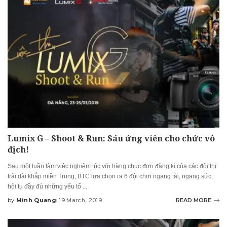
Lumix G – Shoot & Run: Sáu ứng viên cho chức vô
địch!
Sau một tuần làm việc nghiêm túc với hàng chục đơn đăng kí của các đội thi
trải dài khắp miền Trung, BTC lựa chọn ra 6 đội chơi ngang tài, ngang sức,
hội tụ đầy đủ những yếu tố
...
by
Minh Quang
19 March, 2019
READ MORE
Posted
by