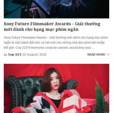
Sony Future Filmmaker Awards – Giải thưởng
mới dành cho hạng mục phim ngắn
Sony Future Filmmaker Awards – Giải thưởng mới dành cho hạng mục phim
ngắn là một mảnh đất mới, cơ hội mới cho những nhà làm phim trên khắp
thế giới. Cop 223“If memories could be canned, would they also
...
by
Cop 223
22 August, 2022
READ MORE
Posted
by