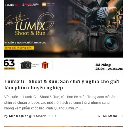
Lumix G – Shoot & Run: Sân chơi ý nghĩa cho giới
làm phim chuyên nghiệp
Với cuộc thi Lumix G – Shoot & Run, các bạn trẻ miền Trung đam mê làm
phim sẽ chuẩn bị bước vào một thử thách vô cùng thú vị nhưng cũng
không kém phần khốc liệt. Minh Quang50mm.vn
...
by
Minh Quang
9 March, 2019
READ MORE
Posted
by