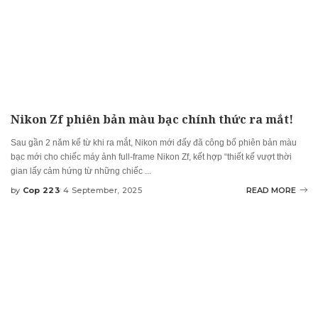
Nikon Zf phiên bản màu bạc chính thức ra mắt!
Sau gần 2 năm kể từ khi ra mắt, Nikon mới đấy đã công bố phiên bản màu
bạc mới cho chiếc máy ảnh full-frame Nikon Zf, kết hợp “thiết kế vượt thời
gian lấy cảm hứng từ những chiếc
...
by
Cop 223
4 September, 2025
READ MORE
Posted
by