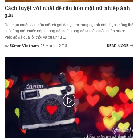
Cách tuyệt vời nhất để cầu hôn một nữ nhiếp ảnh
gia
Nếu bạn muốn cầu hôn một cô gái đang làm trong ngành ảnh, bạn không thể
chỉ dùng một chiếc hộp nhung đỏ, nhét trong đó là một chiếc nhẫn được.
Việc đó đã quá lỗi thời và xưa như
...
by
50mm Vietnam
25 March, 2016
READ MORE
Posted
by