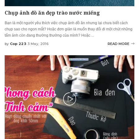
Chụp ảnh đồ ăn đẹp trào nước miếng
Bạn là một người yêu thích việc chụp ảnh đồ ăn nhưng lại chưa biết cách
chụp sao cho ngon mắt? Hoặc đơn giản là muốn thay đổi đi một chút những
tấm ảnh còn đang thường thường của mình? Hoặc
...
by
Cop 223
3 May, 2016
READ MORE
Posted
by