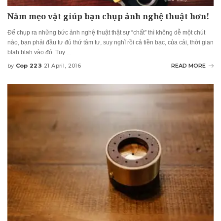
Năm mẹo vặt giúp bạn chụp ảnh nghệ thuật hơn!
Để chụp ra những bức ảnh nghệ thuật thật sự “chất” thì không dễ một chút
nào, bạn phải đầu tư đủ thứ tâm tư, suy nghĩ rồi cả tiền bạc, của cải, thời gian
blah blah vào đó. Tuy
...
by
Cop 223
21 April, 2016
READ MORE
Posted
by