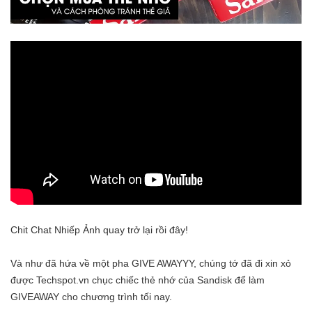
Chit Chat Nhiếp Ảnh quay trở lại rồi đây!
Và như đã hứa về một pha GIVE AWAYYY, chúng tớ đã đi xin xỏ
được Techspot.vn chục chiếc thẻ nhớ của Sandisk để làm
GIVEAWAY cho chương trình tối nay.