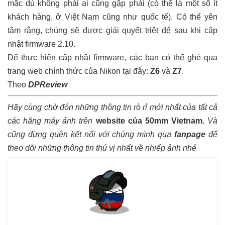
mặc dù không phải ai cũng gặp phải (có thể là một số ít
khách hàng, ở Việt Nam cũng như quốc tế). Có thể yên
tâm rằng, chúng sẽ được giải quyết triệt để sau khi cập
nhật firmware 2.10.
Để thực hiện cập nhật firmware, các bạn có thể ghé qua
trang web chính thức của Nikon tại đây:
Z6
và
Z7
.
Theo
DPReview
Hãy cùng chờ đón những thông tin rò rỉ mới nhất của tất cả
các hãng máy ảnh trên
website của 50mm Vietnam
.
Và
cũng đừng quên kết nối với chúng mình qua
fanpage
để
theo dõi những thông tin thú vị nhất về nhiếp ảnh nhé