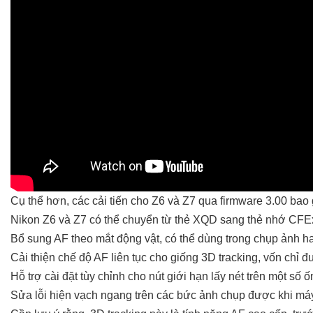
Cụ thể hơn, các cải tiến cho Z6 và Z7 qua firmware 3.00 bao
Nikon Z6 và Z7 có thể chuyển từ thẻ XQD sang thẻ nhớ CFE
Bổ sung AF theo mắt động vật, có thể dùng trong chụp ảnh h
Cải thiện chế độ AF liên tục cho giống 3D tracking, vốn chỉ 
Hỗ trợ cài đặt tùy chỉnh cho nút giới hạn lấy nét trên một số
Sửa lỗi hiện vạch ngang trên các bức ảnh chụp được khi máy 