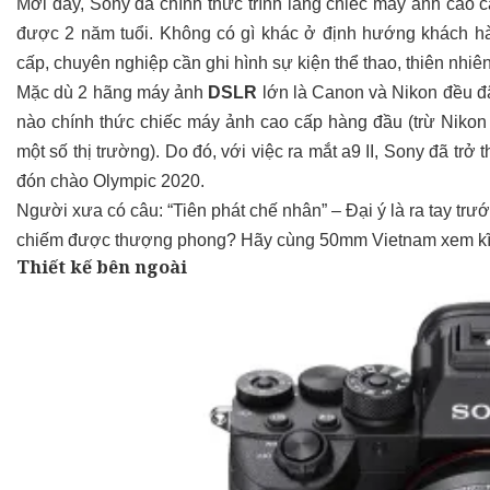
Mới đây, Sony đã chính thức trình làng chiếc máy ảnh cao 
được 2 năm tuổi. Không có gì khác ở định hướng khách hà
cấp, chuyên nghiệp cần ghi hình sự kiện thể thao, thiên nhiê
Mặc dù 2 hãng máy ảnh
DSLR
lớn là Canon và Nikon đều đ
nào chính thức chiếc máy ảnh cao cấp hàng đầu (trừ Nikon
một số thị trường). Do đó, với việc ra mắt a9 II, Sony đã tr
đón chào Olympic 2020.
Người xưa có câu: “Tiên phát chế nhân” – Đại ý là ra tay tr
chiếm được thượng phong? Hãy cùng 50mm Vietnam xem kĩ h
Thiết kế bên ngoài