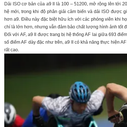
Dải ISO cơ bản của a9 II là 100 – 51200, mở rộng lên tới 2
hệ mới, trong khi độ phân giải cảm biến và dải ISO được g
hơn a9. Điều này đặc biệt hữu ích với các phóng viên khi h
chí là lớn hơn, nhưng vẫn đảm bảo chất lượng hình ảnh tốt 
Đối với AF, a9 II được trang bị hệ thống AF lai giữa 693 đ
số điểm AF dày đặc như trên, a9 II có khả năng thực hiện AF
rất cao.