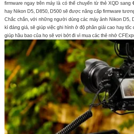
firmware ngay trên máy là có thể chuyển từ thẻ XQD sang
hay Nikon D5, D850, D500 sẽ được nâng cấp firmware tương 
Chắc chắn, với những người dùng các máy ảnh Nikon D5, D8
kì đáng giá, sẽ giúp việc ghi hình ở độ phân giải cao hay tố
giúp hầu bao của họ sẽ vơi bớt đi vì mua các thẻ nhớ CFExp