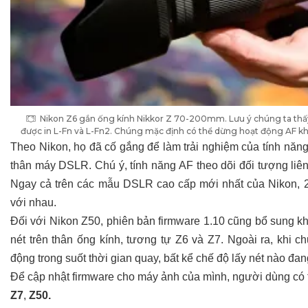
Nikon Z6 gắn ống kính Nikkor Z 70-200mm. Lưu ý chúng ta thấ
được in L-Fn và L-Fn2. Chúng mặc định có thể dừng hoạt động AF khi
Theo Nikon, họ đã cố gắng để làm trải nghiệm của tính năng 
thân máy DSLR. Chú ý, tính năng AF theo dõi đối tượng liên
Ngay cả trên các mẫu DSLR cao cấp mới nhất của Nikon, 2 
với nhau.
Đối với Nikon Z50, phiên bản firmware 1.10 cũng bổ sung kh
nét trên thân ống kính, tương tự Z6 và Z7. Ngoài ra, khi 
động trong suốt thời gian quay, bất kể chế độ lấy nét nào đan
Để cập nhật firmware cho máy ảnh của mình, người dùng có t
Z7
,
Z50.