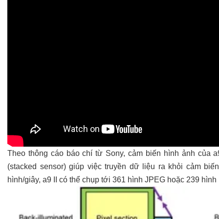
Theo thông cáo báo chí từ Sony, cảm biến hình ảnh của a9
(stacked sensor) giúp việc truyền dữ liệu ra khỏi cảm biế
hình/giây, a9 II có thể chụp tới 361 hình JPEG hoặc 239 hìn