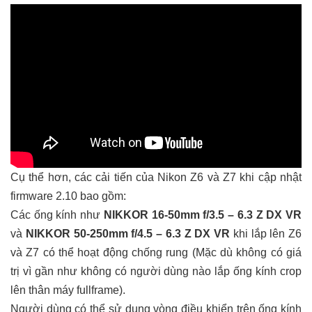
Cụ thể hơn, các cải tiến của Nikon Z6 và Z7 khi cập nhật
firmware 2.10 bao gồm:
Các ống kính như
NIKKOR 16-50mm f/3.5 – 6.3 Z DX VR
và
NIKKOR 50-250mm f/4.5 – 6.3 Z DX VR
khi lắp lên Z6
và Z7 có thể hoạt động chống rung (Mặc dù không có giá
trị vì gần như không có người dùng nào lắp ống kính crop
lên thân máy fullframe).
Người dùng có thể sử dụng vòng điều khiển trên ống kính