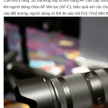
Cần lưu ý rằng, 3D tracking này là tính năng AF cao cấp, trư
khi người dùng chọn AF liên tục (AF-C), hiệu quả với các chu
vào đối tượng, người dùng có thể ấn vào nút Fn1 / Fn2 trên 