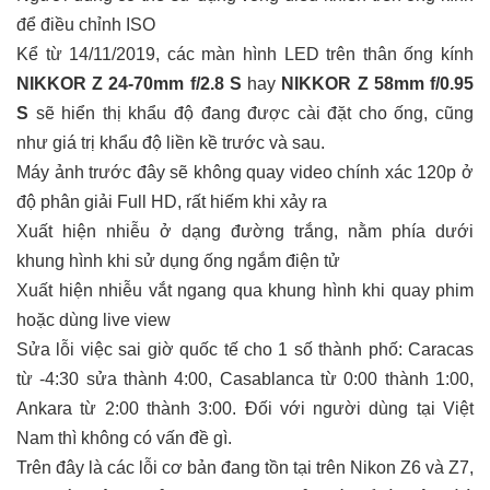
để điều chỉnh ISO
Kể từ 14/11/2019, các màn hình LED trên thân ống kính
NIKKOR Z 24-70mm f/2.8 S
hay
NIKKOR Z 58mm f/0.95
S
sẽ hiển thị khẩu độ đang được cài đặt cho ống, cũng
như giá trị khẩu độ liền kề trước và sau.
Máy ảnh trước đây sẽ không quay video chính xác 120p ở
độ phân giải Full HD, rất hiếm khi xảy ra
Xuất hiện nhiễu ở dạng đường trắng, nằm phía dưới
khung hình khi sử dụng ống ngắm điện tử
Xuất hiện nhiễu vắt ngang qua khung hình khi quay phim
hoặc dùng live view
Sửa lỗi việc sai giờ quốc tế cho 1 số thành phố: Caracas
từ -4:30 sửa thành 4:00, Casablanca từ 0:00 thành 1:00,
Ankara từ 2:00 thành 3:00. Đối với người dùng tại Việt
Nam thì không có vấn đề gì.
Trên đây là các lỗi cơ bản đang tồn tại trên Nikon Z6 và Z7,