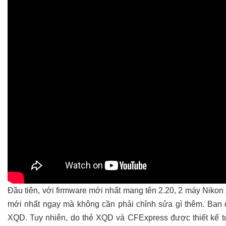
Đầu tiên, với firmware mới nhất mang tên 2.20, 2 máy Niko
mới nhất ngay mà không cần phải chỉnh sửa gì thêm. Ban đ
XQD. Tuy nhiên, do thẻ XQD và CFExpress được thiết kế t