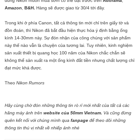
dùng Nikon muốn mua sớm có thể đặt trước trên
Adorama
,
Amazon
,
B&H.
Hàng sẽ được giao từ 30/4 tới đây.
Trong khi ở phía Canon, tất cả thông tin mới chỉ trên giấy tờ và
đồn đoán, thì Nikon đã bắt đầu hiện thực hóa ý định bằng ống
kính 14-30mm này. Sự đón nhận của công chúng với sản phẩm
này thế nào vẫn là chuyện của tương lai. Tuy nhiên, kinh nghiệm
sản xuất thiết bị quang học 100 năm của Nikon chắc chắn sẽ
không thể sản xuất ra một ống kính đắt tiền nhưng chất lượng chỉ
đạt mức khá được.
Theo
Nikon Rumors
Hãy cùng chờ đón những thông tin rò rỉ mới nhất của tất cả các
hãng máy ảnh trên
website của 50mm Vietnam
.
Và cũng đừng
quên kết nối với chúng mình qua
fanpage
để theo dõi những
thông tin thú vị nhất về nhiếp ảnh nhé