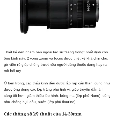
Thiết kế đen nhám bên ngoài tạo sự “sang trọng” nhất định cho
ống kính này. 2 vòng zoom và focus được thiết kế khá chỉn chu,
gờ viền rõ giúp chống trượt nếu người dùng thuộc dạng hay ra
mồ hôi tay.
Ở bên trong, các thấu kính đều được lắp ráp cẩn thận, cũng như
được ứng dụng các lớp tráng phủ tinh vi, giúp truyền dẫn ánh
sáng tốt hơn, giảm thiểu lóe hình, bóng ma (lớp phủ Nano), cũng
như chống bụi, dầu, nước (lớp phủ flourine).
Các thông số kỹ thuật của 14-30mm