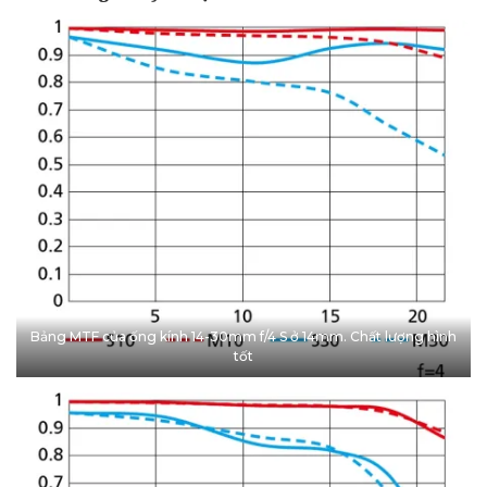
Bảng MTF của ống kính 14-30mm f/4 S ở 14mm. Chất lượng hình
tốt