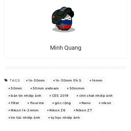
Minh Quang
14-30mm
14-30mm f/4 S
14mm
TAGS:
50mm
50mm vietnam
50mmvn
bản tin nhiếp ảnh
CES 2019
chit chat nhiếp ảnh
filter
flourine
góc rộng
Nano
nikon
Nikon 14-24mm
Nikon Z6
Nikon Z7
tin tức nhiếp ảnh
tự học nhiếp ảnh