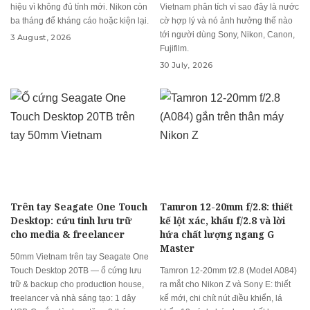
hiệu vì không đủ tính mới. Nikon còn
Vietnam phân tích vì sao đây là nước
ba tháng để kháng cáo hoặc kiện lại.
cờ hợp lý và nó ảnh hưởng thế nào
tới người dùng Sony, Nikon, Canon,
3 August, 2026
Fujifilm.
30 July, 2026
Trên tay Seagate One Touch
Tamron 12-20mm f/2.8: thiết
Desktop: cứu tinh lưu trữ
kế lột xác, khẩu f/2.8 và lời
cho media & freelancer
hứa chất lượng ngang G
Master
50mm Vietnam trên tay Seagate One
Touch Desktop 20TB — ổ cứng lưu
Tamron 12-20mm f/2.8 (Model A084)
trữ & backup cho production house,
ra mắt cho Nikon Z và Sony E: thiết
freelancer và nhà sáng tạo: 1 dây
kế mới, chi chít nút điều khiển, lá