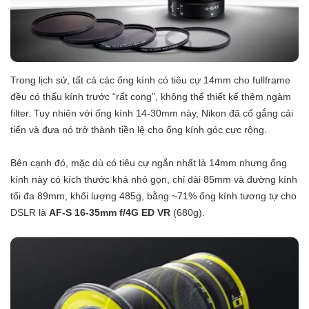
Trong lịch sử, tất cả các ống kính có tiêu cự 14mm cho fullframe
đều có thấu kính trước “rất cong”, không thể thiết kế thêm ngàm
filter. Tuy nhiên với ống kính 14-30mm này, Nikon đã cố gắng cải
tiến và đưa nó trở thành tiền lệ cho ống kính góc cực rộng.
Bên cạnh đó, mặc dù có tiêu cự ngắn nhất là 14mm nhưng ống
kính này có kích thước khá nhỏ gọn, chỉ dài 85mm và đường kính
tối đa 89mm, khối lượng 485g, bằng ~71% ống kính tương tự cho
DSLR là
AF-S 16-35mm f/4G ED VR
(680g).