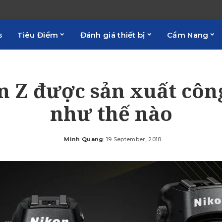
s
Tiêu Điểm
Đánh giá thiết bị
Cẩm Nang
n Z được sản xuất côn
như thế nào
Minh Quang
19 September, 2018
Posted
by