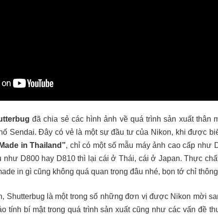
utterbug
đã chia sẻ các hình ảnh về quá trình sản xuất thân 
hố Sendai. Đây có vẻ là một sự đầu tư của Nikon, khi được b
Made in Thailand”
, chỉ có một số mẫu máy ảnh cao cấp như 
u như D800 hay D810 thì lại cái ở Thái, cái ở Japan. Thực chất
made in gì cũng không quá quan trọng đâu nhé, bọn tớ chỉ thông t
ính, Shutterbug là một trong số những đơn vị được Nikon mời 
 tính bí mật trong quá trình sản xuất cũng như các vấn đề t