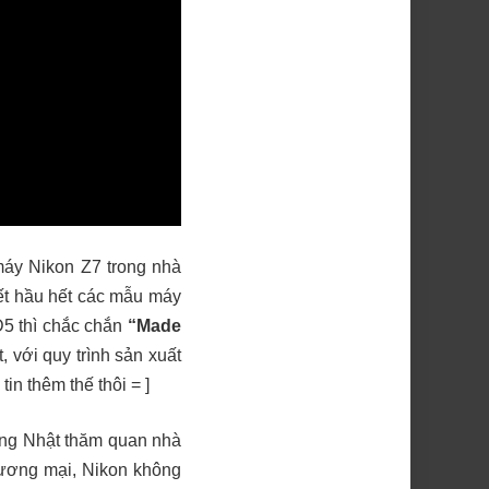
máy Nikon Z7 trong nhà
iết hầu hết các mẫu máy
D5 thì chắc chắn
“Made
, với quy trình sản xuất
in thêm thế thôi = ]
sang Nhật thăm quan nhà
hương mại, Nikon không