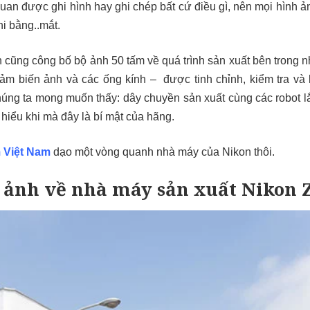
an được ghi hình hay ghi chép bất cứ điều gì, nên mọi hình ản
i bằng..mắt.
 cũng công bố bộ ảnh 50 tấm về quá trình sản xuất bên trong n
ảm biến ảnh và các ống kính – được tinh chỉnh, kiểm tra và 
ng ta mong muốn thấy: dây chuyền sản xuất cùng các robot lắp
hiểu khi mà đây là bí mật của hãng.
 Việt Nam
dạo một vòng quanh nhà máy của Nikon thôi.
ảnh về nhà máy sản xuất Nikon 