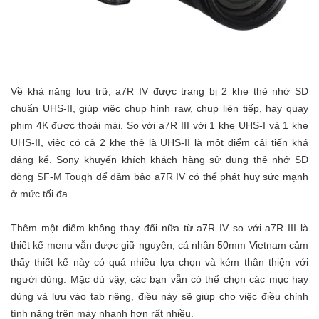
Về khả năng lưu trữ, a7R IV được trang bị 2 khe thẻ nhớ SD
chuẩn UHS-II, giúp việc chụp hình raw, chụp liên tiếp, hay quay
phim 4K được thoải mái. So với a7R III với 1 khe UHS-I và 1 khe
UHS-II, việc có cả 2 khe thẻ là UHS-II là một điểm cải tiến khá
đáng kể. Sony khuyến khích khách hàng sử dụng thẻ nhớ SD
dòng SF-M Tough để đảm bảo a7R IV có thể phát huy sức mạnh
ở mức tối đa.
Thêm một điểm không thay đổi nữa từ a7R IV so với a7R III là
thiết kế menu vẫn được giữ nguyên, cá nhân 50mm Vietnam cảm
thấy thiết kế này có quá nhiều lựa chọn và kém thân thiện với
người dùng. Mặc dù vậy, các bạn vẫn có thể chọn các mục hay
dùng và lưu vào tab riêng, điều này sẽ giúp cho việc điều chỉnh
tính năng trên máy nhanh hơn rất nhiều.