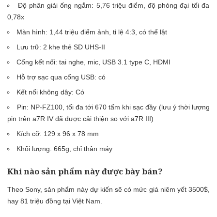
Độ phân giải ống ngắm: 5,76 triệu điểm, độ phóng đại tối đa
0,78x
Màn hình: 1,44 triệu điểm ảnh, tỉ lệ 4:3, có thể lật
Lưu trữ: 2 khe thẻ SD UHS-II
Cổng kết nối: tai nghe, mic, USB 3.1 type C, HDMI
Hỗ trợ sạc qua cổng USB: có
Kết nối không dây: Có
Pin: NP-FZ100, tối đa tới 670 tấm khi sạc đầy (lưu ý thời lượng
pin trên a7R IV đã được cải thiện so với a7R III)
Kích cỡ: 129 x 96 x 78
mm
Khối lượng: 665g, chỉ thân máy
Khi nào sản phẩm này được bày bán?
Theo Sony, sản phẩm này dự kiến sẽ có mức giá niêm yết 3500$,
hay 81 triệu đồng tại Việt Nam.