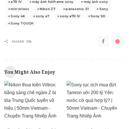
a7R IV
máy ảnh fullframe sony
máy ảnh sony
mirrorless
Nikon Z7
panasonic S1
Sony
Sony 4K
sony a7
sony a7R IV
Sony SD
Sony TOUGH
SHARE ON
You Might Also Enjoy