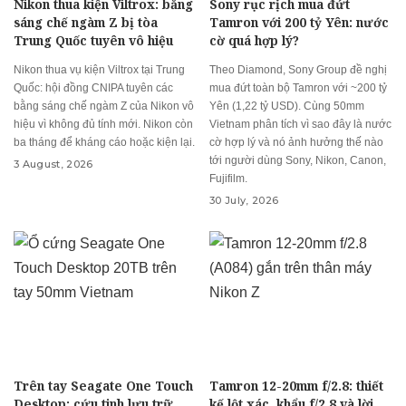
Nikon thua kiện Viltrox: bằng
Sony rục rịch mua đứt
sáng chế ngàm Z bị tòa
Tamron với 200 tỷ Yên: nước
Trung Quốc tuyên vô hiệu
cờ quá hợp lý?
Nikon thua vụ kiện Viltrox tại Trung
Theo Diamond, Sony Group đề nghị
Quốc: hội đồng CNIPA tuyên các
mua đứt toàn bộ Tamron với ~200 tỷ
bằng sáng chế ngàm Z của Nikon vô
Yên (1,22 tỷ USD). Cùng 50mm
hiệu vì không đủ tính mới. Nikon còn
Vietnam phân tích vì sao đây là nước
ba tháng để kháng cáo hoặc kiện lại.
cờ hợp lý và nó ảnh hưởng thế nào
tới người dùng Sony, Nikon, Canon,
3 August, 2026
Fujifilm.
30 July, 2026
Trên tay Seagate One Touch
Tamron 12-20mm f/2.8: thiết
Desktop: cứu tinh lưu trữ
kế lột xác, khẩu f/2.8 và lời