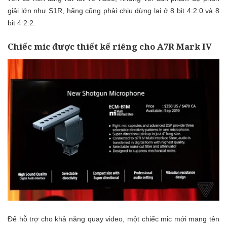
giải lớn như S1R, hãng cũng phải chịu dừng lại ở 8 bit 4:2:0 và 8
bit 4:2:2.
Chiếc mic được thiết kế riêng cho A7R Mark IV
Để hỗ trợ cho khả năng quay video, một chiếc mic mới mang tên