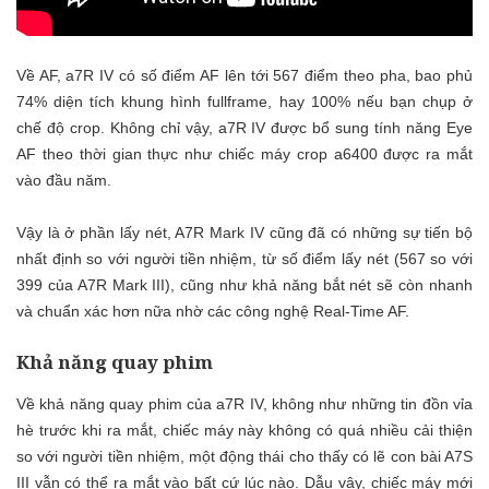
Về AF, a7R IV có số điểm AF lên tới 567 điểm theo pha, bao phủ
74% diện tích khung hình fullframe, hay 100% nếu bạn chụp ở
chế độ crop. Không chỉ vậy, a7R IV được bổ sung tính năng Eye
AF theo thời gian thực như chiếc máy crop a6400 được ra mắt
vào đầu năm.
Vậy là ở phần lấy nét, A7R Mark IV cũng đã có những sự tiến bộ
nhất định so với người tiền nhiệm, từ số điểm lấy nét (567 so với
399 của A7R Mark III), cũng như khả năng bắt nét sẽ còn nhanh
và chuẩn xác hơn nữa nhờ các công nghệ Real-Time AF.
Khả năng quay phim
Về khả năng quay phim của a7R IV, không như những tin đồn vỉa
hè trước khi ra mắt, chiếc máy này không có quá nhiều cải thiện
so với người tiền nhiệm, một động thái cho thấy có lẽ con bài A7S
III vẫn có thể ra mắt vào bất cứ lúc nào. Dẫu vậy, chiếc máy mới