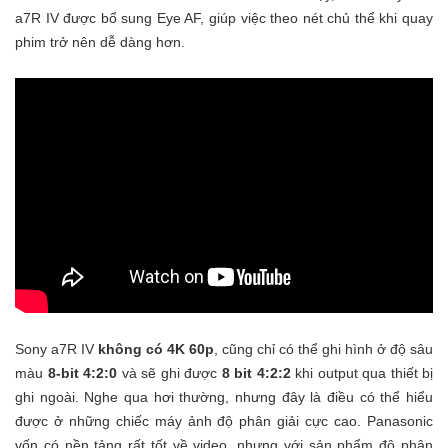
a7R IV được bổ sung Eye AF, giúp việc theo nét chủ thể khi quay
phim trở nên dễ dàng hơn.
Sony a7R IV
không có 4K 60p
, cũng chỉ có thể ghi hình ở độ sâu
màu
8-bit 4:2:0
và sẽ ghi được
8 bit 4:2:2
khi output qua thiết bị
ghi ngoài. Nghe qua hơi thường, nhưng đây là điều có thể hiểu
được ở những chiếc máy ảnh độ phân giải cực cao. Panasonic
vốn có nền tảng rất tốt về video, nhưng với sản phẩm độ phân