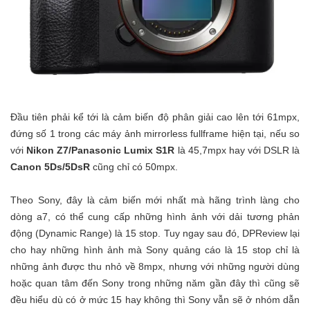
Đầu tiên phải kể tới là cảm biến độ phân giải cao lên tới 61mpx,
đứng số 1 trong các máy ảnh mirrorless fullframe hiện tại, nếu so
với
Nikon Z7/Panasonic Lumix S1R
là 45,7mpx hay với DSLR là
Canon 5Ds/5DsR
cũng chỉ có 50mpx.
Theo Sony, đây là cảm biến mới nhất mà hãng trình làng cho
dòng a7, có thể cung cấp những hình ảnh với dải tương phản
động (Dynamic Range) là 15 stop. Tuy ngay sau đó, DPReview lại
cho hay những hình ảnh mà Sony quảng cáo là 15 stop chỉ là
những ảnh được thu nhỏ về 8mpx, nhưng với những người dùng
hoặc quan tâm đến Sony trong những năm gần đây thì cũng sẽ
đều hiểu dù có ở mức 15 hay không thì Sony vẫn sẽ ở nhóm dẫn