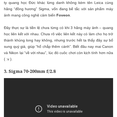
ty quang học Đức khác lừng danh không kém tên Leica cùng
hãng “đồng hương” Sigma, vốn đang bế tắc với sản phẩm máy
ảnh mang công nghệ cảm biến
Foveon
.
Đây thực sự là tiền lệ chưa từng có khi 3 hãng máy ảnh – quang
học liên kết với nhau. Chưa rõ việc liên kết này có làm cho họ trở
thành khủng long hay không, nhưng trước hết ta thấy đây sự bổ
sung quý giá, giúp “hổ chắp thêm cánh”. Biết đâu nay mai Canon
và Nikon lại “về với nhau”, lúc đó cuôc chơi còn kịch tính hơn nữa
( :v ).
3. Sigma 70-200mm f/2.8