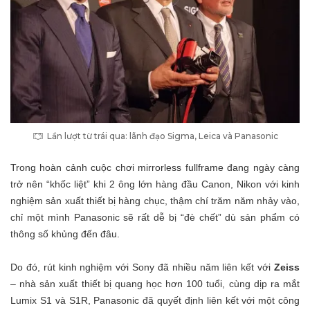
Lần lượt từ trái qua: lãnh đạo Sigma, Leica và Panasonic
Trong hoàn cảnh cuộc chơi mirrorless fullframe đang ngày càng
trở nên “khốc liệt” khi 2 ông lớn hàng đầu Canon, Nikon với kinh
nghiệm sản xuất thiết bị hàng chục, thậm chí trăm năm nhảy vào,
chỉ một mình Panasonic sẽ rất dễ bị “đè chết” dù sản phẩm có
thông số khủng đến đâu.
Do đó, rút kinh nghiệm với Sony đã nhiều năm liên kết với
Zeiss
– nhà sản xuất thiết bị quang học hơn 100 tuổi, cùng dịp ra mắt
Lumix S1 và S1R, Panasonic đã quyết định
liên kết
với một công