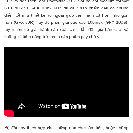
Fujifilm đến triển lãm Photokina 2018 với bộ đôi medium format
GFX 50R
và
GFX 100S
. Mặc dù cả 2 sản phẩm đều có những
điểm tốt như thiết kế vỏ ngoài giúp cầm nắm tốt hơn, nhỏ gọn
hơn (GFX 50R) hay độ phân giải cực cao 100mpx (GFX 100S),
tuy nhiên do giá thành sản xuất cao, dẫn đến giá bán cao, và
không có tiềm năng trở thành sản phẩm gây chú ý.
Bộ đôi này thích hợp cho những dân chơi lắm tiền, hoặc những