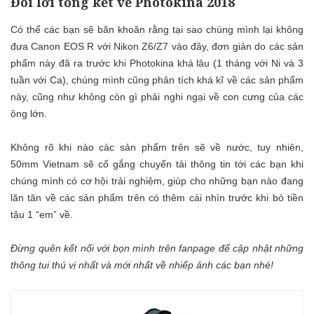
Đôi lời tổng kết về Photokina 2018
Có thể các bạn sẽ băn khoăn rằng tại sao chúng mình lại không
đưa Canon EOS R với Nikon Z6/Z7 vào đây, đơn giản do các sản
phẩm này đã ra trước khi Photokina khá lâu (1 tháng với Ni và 3
tuần với Ca), chúng mình cũng phân tích khá kĩ về các sản phẩm
này, cũng như không còn gì phải nghi ngại về con cưng của các
ông lớn.
Không rõ khi nào các sản phẩm trên sẽ về nước, tuy nhiên,
50mm Vietnam
sẽ cố gắng chuyển tải thông tin tới các bạn khi
chúng mình có cơ hội trải nghiệm, giúp cho những bạn nào đang
lăn tăn về các sản phẩm trên có thêm cái nhìn trước khi bỏ tiền
tậu 1 “em” về.
Đừng quên kết nối với bọn mình trên
fanpage
để cập nhật những
thông tui thú vị nhất và mới nhất về nhiếp ảnh các bạn nhé!