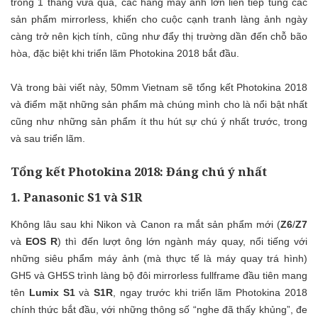
trong 1 tháng vừa qua, các hãng máy ảnh lớn liên tiếp tung các
sản phẩm mirrorless, khiến cho cuộc cạnh tranh làng ảnh ngày
càng trở nên kịch tính, cũng như đẩy thị trường dần đến chỗ bão
hòa, đặc biệt khi triển lãm Photokina 2018 bắt đầu.
Và trong bài viết này,
50mm Vietnam
sẽ tổng kết
Photokina 2018
và điểm mặt những sản phẩm mà chúng mình cho là nổi bật nhất
cũng như những sản phẩm ít thu hút sự chú ý nhất trước, trong
và sau triển lãm.
Tổng kết Photokina 2018: Đáng chú ý nhất
1.
Panasonic S1
và
S1R
Không lâu sau khi Nikon và Canon ra mắt sản phẩm mới (
Z6
/
Z7
và
EOS R
) thì đến lượt ông lớn ngành máy quay, nổi tiếng với
những siêu phẩm máy ảnh (mà thực tế là máy quay trá hình)
GH5 và GH5S trình làng bộ đôi mirrorless fullframe đầu tiên mang
tên
Lumix
S1
và
S1R
, ngay trước khi triển lãm Photokina 2018
chính thức bắt đầu, với những thông số “nghe đã thấy khủng”, đe