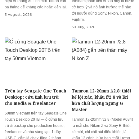
hiệu vì không đủ tính mới. Nikon còn
Vietnam phân tích vì sao đây là nước
ba tháng để kháng cáo hoặc kiện lại.
cờ hợp lý và nó ảnh hưởng thế nào
tới người dùng Sony, Nikon, Canon,
3 August, 2026
Fujifilm.
30 July, 2026
Trên tay Seagate One Touch
Tamron 12-20mm f/2.8: thiết
Desktop: cứu tinh lưu trữ
kế lột xác, khẩu f/2.8 và lời
cho media & freelancer
hứa chất lượng ngang G
Master
50mm Vietnam trên tay Seagate One
Touch Desktop 20TB — ổ cứng lưu
Tamron 12-20mm f/2.8 (Model A084)
trữ & backup cho production house,
ra mắt cho Nikon Z và Sony E: thiết
freelancer và nhà sáng tạo: 1 dây
kế mới, chi chít nút điều khiển, lá
USB-C, cắm là chạy, tặng 2 tháng
khẩu 12 cánh, hứa hẹn chất lượng