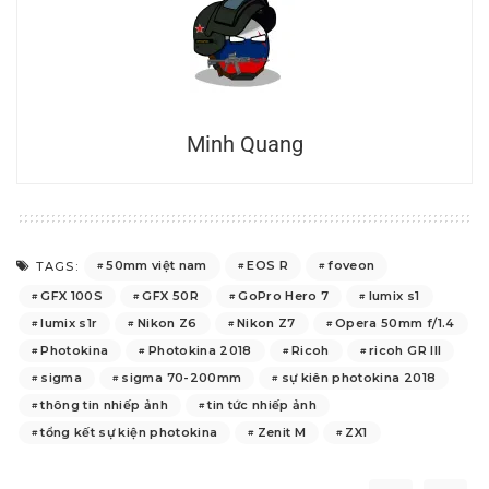
Minh Quang
50mm việt nam
EOS R
foveon
TAGS:
GFX 100S
GFX 50R
GoPro Hero 7
lumix s1
lumix s1r
Nikon Z6
Nikon Z7
Opera 50mm f/1.4
Photokina
Photokina 2018
Ricoh
ricoh GR III
sigma
sigma 70-200mm
sự kiên photokina 2018
thông tin nhiếp ảnh
tin tức nhiếp ảnh
tổng kết sự kiện photokina
Zenit M
ZX1