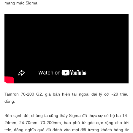
mang mác Sigma.
Tamron 70-200 G2, giá bán hiện tại ngoài đại lý cỡ ~29 triệu
đồng.
Bên cạnh đó, chúng ta cũng thấy Sigma đã thực sự có bộ ba 14-
24mm, 24-70mm, 70-200mm, bao phủ từ góc cực rộng cho tới
tele, đồng nghĩa quá đủ đánh vào mọi đối tượng khách hàng từ