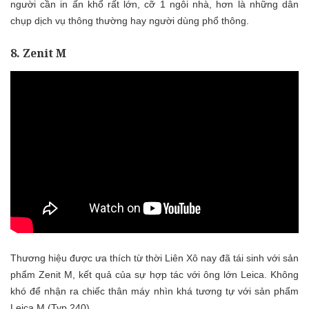
người cần in ấn khổ rất lớn, cỡ 1 ngôi nhà, hơn là những dân
chụp dịch vụ thông thường hay người dùng phổ thông.
8. Zenit M
Thương hiệu được ưa thích từ thời Liên Xô nay đã tái sinh với sản
phẩm Zenit M, kết quả của sự hợp tác với ông lớn Leica. Không
khó để nhận ra chiếc thân máy nhìn khá tương tự với sản phẩm
Leica M (Typ 240).