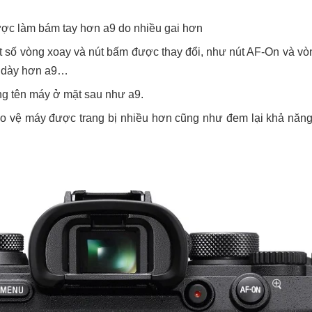
 được làm bám tay hơn a9 do nhiều gai hơn
một số vòng xoay và nút bấm được thay đổi, như nút AF-On và v
à dày hơn a9…
ng tên máy ở mặt sau như a9.
 vệ máy được trang bị nhiều hơn cũng như đem lại khả năng ch