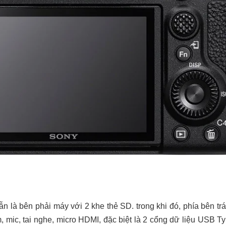
ẫn là bên phải máy với 2 khe thẻ SD. trong khi đó, phía bên trá
 mic, tai nghe, micro HDMI, đặc biệt là 2 cổng dữ liệu USB T