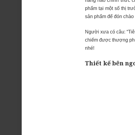
hãng nào chính thức c
phẩm tại một số thị trư
sản phẩm để đón chào 
Người xưa có câu: “Tiê
chiếm được thượng pho
nhé!
Thiết kế bên ng