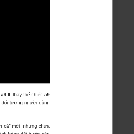
n
a9 II
, thay thế chiếc
a9
: đối tượng người dùng
nh cả” mới, nhưng chưa