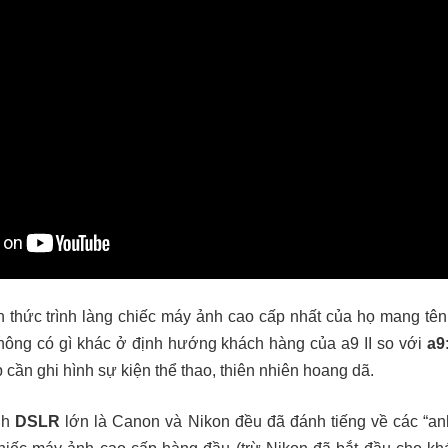
h thức trình làng chiếc máy ảnh cao cấp nhất của họ mang tê
hông có gì khác ở định hướng khách hàng của a9 II so với
a9
cần ghi hình sự kiện thể thao, thiên nhiên hoang dã.
nh
DSLR
lớn là Canon và Nikon đều đã đánh tiếng về các “a