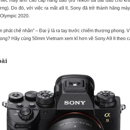
hiếc máy ảnh cao cấp hàng đầu (trừ Nikon đã bắt đầu cho kh
ờng). Do đó, với việc ra mắt a9 II, Sony đã trở thành hãng máy
Olympic 2020.
n phát chế nhân” – Đại ý là ra tay trước chiếm thượng phong. V
ng? Hãy cùng 50mm Vietnam xem kĩ hơn về Sony A9 II theo c
oài