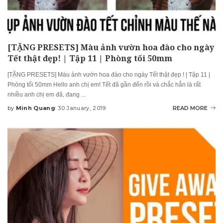
[TẶNG PRESETS] Màu ảnh vườn hoa đào cho ngày
Tết thật đẹp! | Tập 11 | Phòng tối 50mm
[TẶNG PRESETS] Màu ảnh vườn hoa đào cho ngày Tết thật đẹp ! | Tập 11 |
Phòng tối 50mm Hello anh chị em! Tết đã gần đến rồi và chắc hẳn là rất
nhiều anh chị em đã, đang
...
by
Minh Quang
30 January, 2019
READ MORE
Posted
by