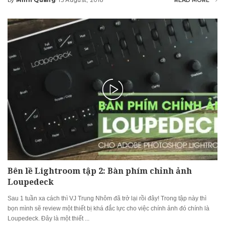
Posted
by
Bên lề Lightroom tập 2: Bàn phím chỉnh ảnh
Loupedeck
Sau 1 tuần xa cách thì VJ Trung Nhôm đã trở lại rồi đây! Trong tập này thì
bọn mình sẽ review một thiết bị khá đắc lực cho việc chính ảnh đó chính là
Loupedeck. Đây là một thiết
...