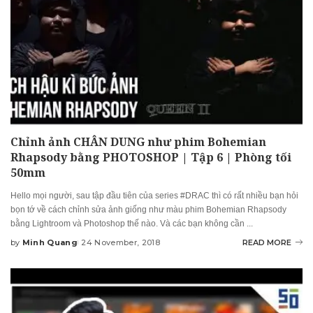
Chỉnh ảnh CHÂN DUNG như phim Bohemian
Rhapsody bằng PHOTOSHOP | Tập 6 | Phòng tối
50mm
Hello mọi người, sau tập đầu tiên của series #DRAC thì có rất nhiều bạn hỏi
bọn tớ về cách chỉnh sửa ảnh giống như màu phim Bohemian Rhapsody
bằng Lightroom và Photoshop thế nào. Và các bạn không cần
...
by
Minh Quang
24 November, 2018
READ MORE
Posted
by