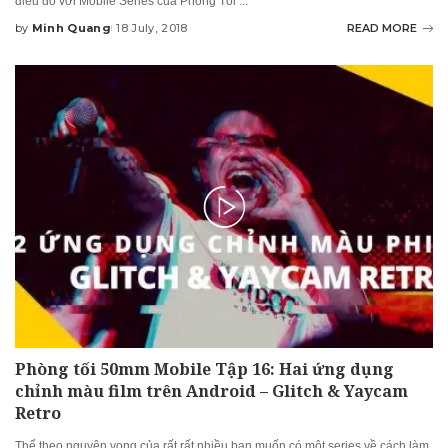
điều đó với Mobile Series của Phòng Tối
...
by
Minh Quang
18 July, 2018
READ MORE
Posted
by
Phòng tối 50mm Mobile Tập 16: Hai ứng dụng
chỉnh màu film trên Android – Glitch & Yaycam
Retro
Thể theo nguyên vọng của rất rất nhiều bạn muốn có một series về cách làm