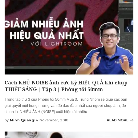
Cách KHỬ NOISE ảnh cực kỳ HIỆU QUẢ khi chụp
THIẾU SÁNG | Tập 3 | Phòng tối 50mm
Trong tập thứ 3 của Phòng tối 50mm Mùa 3, Trung Nhôm sẽ giúp các bạn
giải quyết một trong những vấn đề đau đầu nhất của người chụp ảnh, đó
chính là: NHIỄU ẢNH (NOISE) xuất hiện rất nhiều
...
by
Minh Quang
4 November, 2018
READ MORE
Posted
by