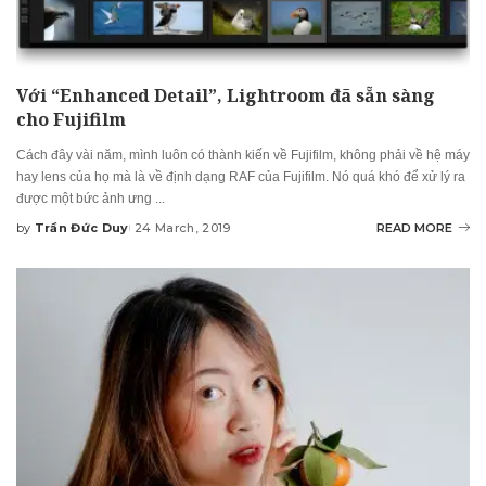
Với “Enhanced Detail”, Lightroom đã sẵn sàng
cho Fujifilm
Cách đây vài năm, mình luôn có thành kiến về Fujifilm, không phải về hệ máy
hay lens của họ mà là về định dạng RAF của Fujifilm. Nó quá khó để xử lý ra
được một bức ảnh ưng
...
by
Trần Đức Duy
24 March, 2019
READ MORE
Posted
by