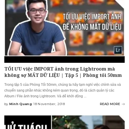
TỐI ƯU việc IMPORT ảnh trong Lightroom mà
không sợ MẤT DỮ LIỆU | Tập 5 | Phòng tối 50mm
Trong tập 5 của Phòng Tối 50mm, chúng ta hãy tạm nghỉ việc chỉnh sửa và
chuyển sang phần khác không kém quan trọng, đó là cách quản lý các
Album / File ảnh trong Lightroom. Và để khởi động
...
by
Minh Quang
18 November, 2018
READ MORE
Posted
by