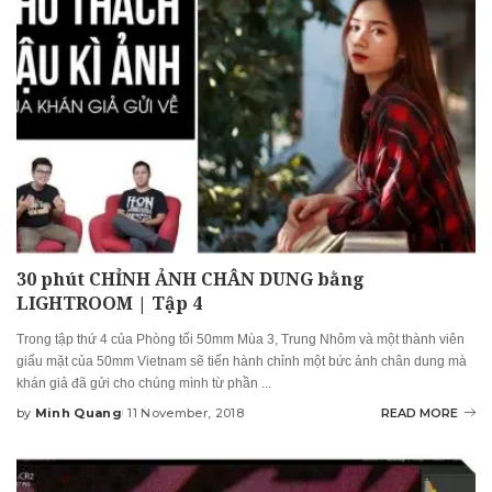
30 phút CHỈNH ẢNH CHÂN DUNG bằng
LIGHTROOM | Tập 4
Trong tập thứ 4 của Phòng tối 50mm Mùa 3, Trung Nhôm và một thành viên
giấu mặt của 50mm Vietnam sẽ tiến hành chỉnh một bức ảnh chân dung mà
khán giả đã gửi cho chúng mình từ phần
...
by
Minh Quang
11 November, 2018
READ MORE
Posted
by