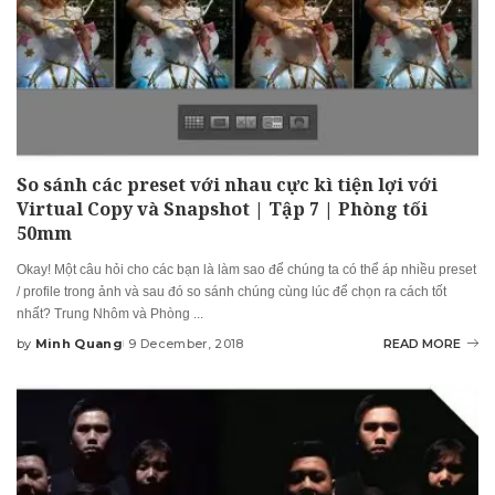
So sánh các preset với nhau cực kì tiện lợi với
Virtual Copy và Snapshot | Tập 7 | Phòng tối
50mm
Okay! Một câu hỏi cho các bạn là làm sao để chúng ta có thể áp nhiều preset
/ profile trong ảnh và sau đó so sánh chúng cùng lúc để chọn ra cách tốt
nhất? Trung Nhôm và Phòng
...
by
Minh Quang
9 December, 2018
READ MORE
Posted
by