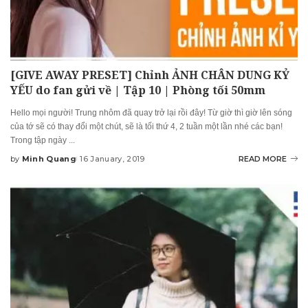
[GIVE AWAY PRESET] Chỉnh ẢNH CHÂN DUNG KỶ
YẾU do fan gửi về | Tập 10 | Phòng tối 50mm
Hello mọi người! Trung nhôm đã quay trở lại rồi đây! Từ giờ thì giờ lên sóng
của tớ sẽ có thay đổi một chút, sẽ là tối thứ 4, 2 tuần một lần nhé các bạn!
Trong tập ngày
...
by
Minh Quang
16 January, 2019
READ MORE
Posted
by