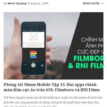
by
Minh Quang
5 August, 2018
READ MORE
Posted
by
Phòng tối 50mm Mobile Tập 15: Hai apps chỉnh
màu film cực ảo trên iOS: Filmborn và RNI Films
Thể theo nguyên vọng của rất rất nhiều bạn muốn có một series về cách làm
ảnh trên các ứng dụng trên di động, chúng tớ đã quyết định hiện thực hóa