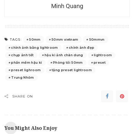
Minh Quang
50mm
50mm vietnam
50mmvn
TAGS:
chỉnh ảnh bằng lightroom
chỉnh ảnh đẹp
chụp ảnh tết
hậu kì ảnh chân dung
lightroom
phần mềm hậu kì
Phòng tối 50mm
preset
preset lighroom
tặng preset lightroom
Trung Nhôm
SHARE ON
You Might Also Enjoy