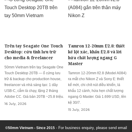
Trên tay Seagate One Touch
Tamron 12-20mm f/2.8: thiết
Desktop: cứu tinh lưu trữ
kế lột xác, khẩu f/2.8 và lời
cho media & freelancer
hứa chất lượng ngang G
Master
50mm Vietnam trên tay Seagate One
Touch Desktop 20TB — ổ cứng lưu
Tamron 12-20mm f/2.8 (Model A084)
trữ & backup cho production house,
ra mắt cho Nikon Z và Sony E: thiết
freelancer và nhà sáng tạo: 1 dây
kế mới, chi chít nút điều khiển, lá
USB-C, cắm là chạy, tặng 2 tháng
khẩu 12 cánh, hứa hẹn chất lượng
Adobe CC. Giá bản 20TB ~25.8 triệu.
ngang G Master. Giá 1.699 USD, lên
kệ 30/7.
16 July, 2026
15 July, 2026
- For business enquiry, please send email
©50mm Vietnam - Since 2015