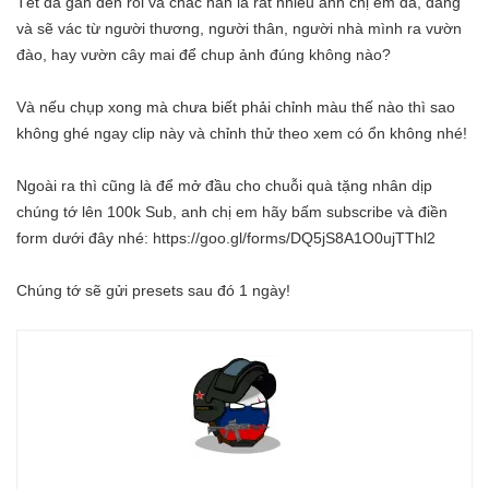
Tết đã gần đến rồi và chắc hẳn là rất nhiều anh chị em đã, đang
và sẽ vác từ người thương, người thân, người nhà mình ra vườn
đào, hay vườn cây mai để chup ảnh đúng không nào?
Và nếu chụp xong mà chưa biết phải chỉnh màu thế nào thì sao
không ghé ngay clip này và chỉnh thử theo xem có ổn không nhé!
Ngoài ra thì cũng là để mở đầu cho chuỗi quà tặng nhân dịp
chúng tớ lên 100k Sub, anh chị em hãy bấm subscribe và điền
form dưới đây nhé: https://goo.gl/forms/DQ5jS8A1O0ujTThl2
Chúng tớ sẽ gửi presets sau đó 1 ngày!