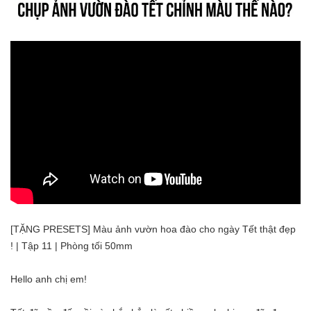
[TẶNG PRESETS] Màu ảnh vườn hoa đào cho ngày Tết thật đẹp
! | Tập 11 | Phòng tối 50mm
Hello anh chị em!