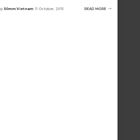
by
50mm Vietnam
11 October, 2015
READ MORE
Posted
by