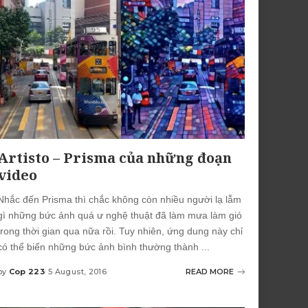
Artisto – Prisma của những đoạn
video
Nhắc đến Prisma thì chắc không còn nhiều người lạ lẫm
gì những bức ảnh quá ư nghệ thuật đã làm mưa làm gió
trong thời gian qua nữa rồi. Tuy nhiên, ứng dung này chỉ
có thể biến những bức ảnh bình thường thành
...
by
Cop 223
5 August, 2016
READ MORE
Posted
by