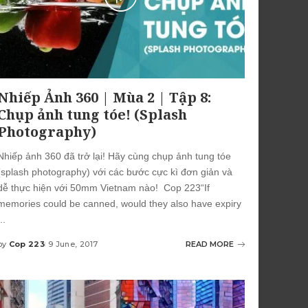
Nhiếp Ảnh 360 | Mùa 2 | Tập 8:
Chụp ảnh tung tóe! (Splash
Photography)
Nhiếp ảnh 360 đã trở lại! Hãy cùng chụp ảnh tung tóe
(splash photography) với các bước cực kì đơn giản và
dễ thực hiện với 50mm Vietnam nào! Cop 223“If
memories could be canned, would they also have expiry
..
by
Cop 223
9 June, 2017
READ MORE
Posted
by