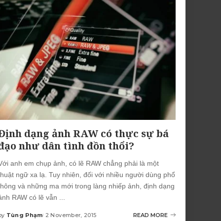
Định dạng ảnh RAW có thực sự bá
đạo như dân tình đồn thổi?
Với anh em chụp ảnh, có lẽ RAW chẳng phải là một
thuật ngữ xa lạ. Tuy nhiên, đối với nhiều người dùng phổ
thông và những ma mới trong làng nhiếp ảnh, định dạng
ảnh RAW có lẽ vẫn
...
by
Tùng Phạm
2 November, 2015
READ MORE
Posted