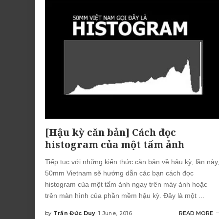
[Hậu kỳ căn bản] Cách đọc
histogram của một tấm ảnh
Tiếp tục với những kiến thức căn bản về hậu kỳ, lần này
50mm Vietnam sẽ hướng dẫn các bạn cách đọc
histogram của một tấm ảnh ngay trên máy ảnh hoặc
trên màn hình của phần mềm hậu kỳ. Đây là một
...
by
Trần Đức Duy
1 June, 2016
READ MORE
Posted