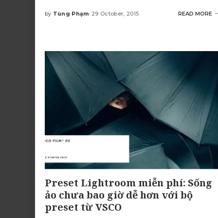
by
Tùng Phạm
29 October, 2015
READ MORE
Posted
by
Preset Lightroom miễn phí: Sống
ảo chưa bao giờ dễ hơn với bộ
preset từ VSCO