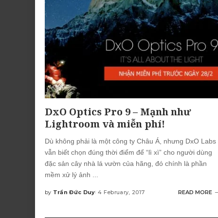
DxO Optics Pro 9 – Mạnh như
Lightroom và miễn phí!
Dù không phải là một công ty Châu Á, nhưng DxO Labs
vẫn biết chọn đúng thời điểm để “lì xì” cho người dùng
đặc sản cây nhà lá vườn của hãng, đó chính là phần
mềm xử lý ảnh
...
by
Trần Đức Duy
4 February, 2017
READ MORE
Posted
by