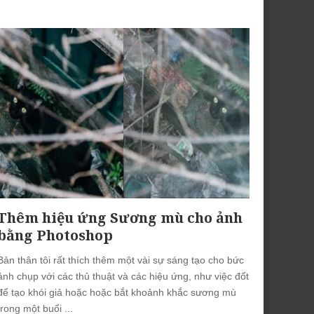
by
Thêm hiệu ứng Sương mù cho ảnh
bằng Photoshop
Bản thân tôi rất thích thêm một vài sự sáng tạo cho bức
ảnh chụp với các thủ thuật và các hiệu ứng, như việc đốt
để tạo khói giả hoặc hoặc bắt khoảnh khắc sương mù
trong một buổi
...