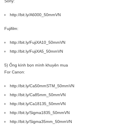
Sony:
http://bit.ly/A6000_50mmVN
Fujifilm:
http://bit.ly/FujiXA10_50mmVN
http://bit.ly/FujiXA5_50mmVN
5) Ống kính bọn mình khuyên mua
For Canon:
http://bit.ly/Ca50mmSTM_50mmVN
http://bit.ly/Ca85mm_50mmVN
http://bit.ly/Ca18135_50mmVN
http://bit.ly/Sigma1835_50mmVN
http://bit.ly/Sigma35mm_50mmVN