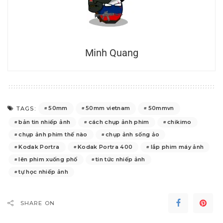
Minh Quang
50mm
50mm vietnam
50mmvn
TAGS:
bản tin nhiếp ảnh
cách chụp ảnh phim
chikimo
chụp ảnh phim thế nào
chụp ảnh sống ảo
Kodak Portra
Kodak Portra 400
lắp phim máy ảnh
lên phim xuống phố
tin tức nhiếp ảnh
tự học nhiếp ảnh
SHARE ON