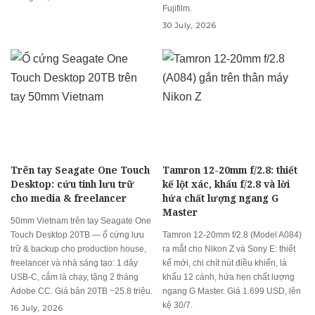
Fujifilm.
30 July, 2026
Trên tay Seagate One Touch
Tamron 12-20mm f/2.8: thiết
Desktop: cứu tinh lưu trữ
kế lột xác, khẩu f/2.8 và lời
cho media & freelancer
hứa chất lượng ngang G
Master
50mm Vietnam trên tay Seagate One
Touch Desktop 20TB — ổ cứng lưu
Tamron 12-20mm f/2.8 (Model A084)
trữ & backup cho production house,
ra mắt cho Nikon Z và Sony E: thiết
freelancer và nhà sáng tạo: 1 dây
kế mới, chi chít nút điều khiển, lá
USB-C, cắm là chạy, tặng 2 tháng
khẩu 12 cánh, hứa hẹn chất lượng
Adobe CC. Giá bản 20TB ~25.8 triệu.
ngang G Master. Giá 1.699 USD, lên
kệ 30/7.
16 July, 2026