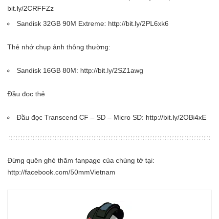
bit.ly/2CRFFZz
Sandisk 32GB 90M Extreme: http://bit.ly/2PL6xk6
Thẻ nhớ chụp ảnh thông thường:
Sandisk 16GB 80M: http://bit.ly/2SZ1awg
Đầu đọc thẻ
Đầu đọc Transcend CF – SD – Micro SD: http://bit.ly/2OBi4xE
Đừng quên ghé thăm fanpage của chúng tớ tại:
http://facebook.com/50mmVietnam