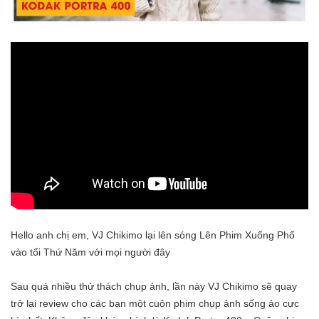
Hello anh chị em, VJ Chikimo lại lên sóng Lên Phim Xuống Phố
vào tối Thứ Năm với mọi người đây
Sau quá nhiều thử thách chụp ảnh, lần này VJ Chikimo sẽ quay
trở lại review cho các bạn một cuộn phim chụp ảnh sống ảo cực