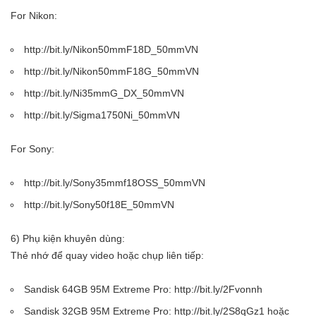
For Nikon:
http://bit.ly/Nikon50mmF18D_50mmVN
http://bit.ly/Nikon50mmF18G_50mmVN
http://bit.ly/Ni35mmG_DX_50mmVN
http://bit.ly/Sigma1750Ni_50mmVN
For Sony:
http://bit.ly/Sony35mmf18OSS_50mmVN
http://bit.ly/Sony50f18E_50mmVN
6) Phụ kiện khuyên dùng:
Thẻ nhớ để quay video hoặc chụp liên tiếp:
Sandisk 64GB 95M Extreme Pro: http://bit.ly/2Fvonnh
Sandisk 32GB 95M Extreme Pro: http://bit.ly/2S8qGz1 hoặc