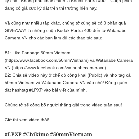
kỳ chất. Không đâu khác chính là Kodak Portra 400 – Cuộn phim
đang có giá cực kỳ đắt trên thị trường hiện nay.
Và cũng như nhiều tập khác, chúng tớ cũng sẽ có 3 phần quà
GIVEAWAY là những cuộn Kodak Portra 400 đến từ Watanabe
Camera VN cho các bạn làm đủ các thao tác sau:
B1: Like Fanpage 50mm Vietnam
(https://www.facebook.com/50mmVietnam) và Watanabe Camera
VN (https://www.facebook.com/watanabecameravn)
B2: Chia sẻ video này ở chế độ công khai (Public) và nhớ tag cả
50mm Vietnam và Watanabe Camera VN vào nhé! Đừng quên
đặt hashtag #LPXP vào bài viết của mình.
Chúng tớ sẽ công bố người thắng giải trong video tuần sau!
Giờ thì xem video thôi!
#LPXP #Chikimo #50mmVietnam