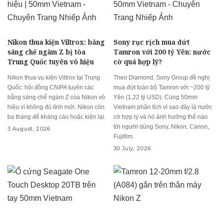
Nikon thua kiện Viltrox: bằng
Sony rục rịch mua đứt
sáng chế ngàm Z bị tòa
Tamron với 200 tỷ Yên: nước
Trung Quốc tuyên vô hiệu
cờ quá hợp lý?
Nikon thua vụ kiện Viltrox tại Trung
Theo Diamond, Sony Group đề nghị
Quốc: hội đồng CNIPA tuyên các
mua đứt toàn bộ Tamron với ~200 tỷ
bằng sáng chế ngàm Z của Nikon vô
Yên (1,22 tỷ USD). Cùng 50mm
hiệu vì không đủ tính mới. Nikon còn
Vietnam phân tích vì sao đây là nước
ba tháng để kháng cáo hoặc kiện lại.
cờ hợp lý và nó ảnh hưởng thế nào
tới người dùng Sony, Nikon, Canon,
3 August, 2026
Fujifilm.
30 July, 2026