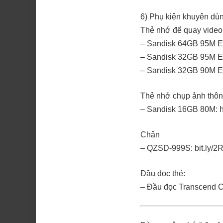
6) Phụ kiện khuyên dùn
Thẻ nhớ để quay video 
– Sandisk 64GB 95M Ext
– Sandisk 32GB 95M Ext
– Sandisk 32GB 90M Ext
Thẻ nhớ chụp ảnh thôn
– Sandisk 16GB 80M: ht
Chân
– QZSD-999S: bit.ly/2
Đầu đọc thẻ:
– Đầu đọc Transcend CF