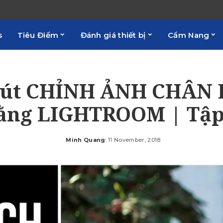
s
Tiêu Điểm
Đánh giá thiết bị
Cẩm Nang
hút CHỈNH ẢNH CHÂN
ằng LIGHTROOM | Tập
Minh Quang
11 November, 2018
Posted
by