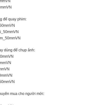
50mmVN
_50mmVN
g để quay phim:
35_50mmVN
1835_50mmVN
a35mm_50mmVN
ay dùng để chụp ảnh:
D_50mmVN
_50mmVN
50mmVN
0_50mmVN
II_50mmVN
huyên mua cho người mới: