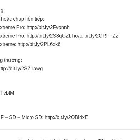
g:
hoặc chụp liên tiếp:
reme Pro: http://bit.ly/2Fvonnh
reme Pro: http://bit.ly/2S8qGz1 hoặc bit.ly/2CRFFZz
reme: http://bit.ly/2PL6xk6
g thường:
tp://bit.ly/2SZ1awg
RTvbfM
 – SD – Micro SD: http://bit.ly/2OBi4xE