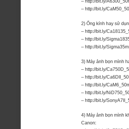
– http://bit.ly/A6300_
– http://bit.ly/CaM50
2) Ống kính hay sử dụn
– http://bit.ly/Ca181
– http://bit.ly/Sigma
– http://bit.ly/Sigm
3) Máy ảnh bọn mình h
– http://bit.ly/Ca750
– http://bit.ly/Ca6DII
– http://bit.ly/CaM6_
– http://bit.ly/NiD75
– http://bit.ly/SonyA7
4) Máy ảnh bọn mình k
Canon: