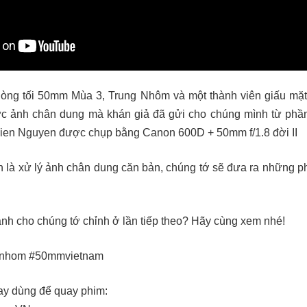
hòng tối 50mm Mùa 3, Trung Nhôm và một thành viên giấu m
ức ảnh chân dung mà khán giả đã gửi cho chúng mình từ phầ
ien Nguyen được chụp bằng Canon 600D + 50mm f/1.8 đời II
 là xử lý ảnh chân dung căn bản, chúng tớ sẽ đưa ra những p
nh cho chúng tớ chỉnh ở lần tiếp theo? Hãy cùng xem nhé!
gnhom #50mmvietnam
ay dùng để quay phim: