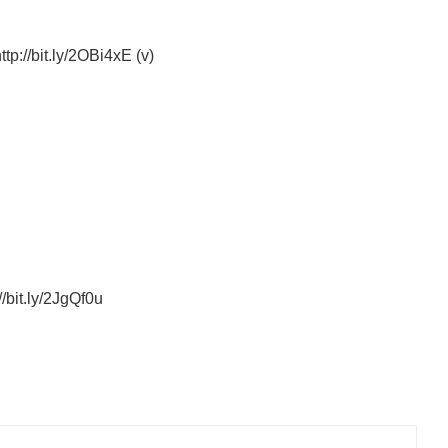
p://bit.ly/2OBi4xE (v)
/bit.ly/2JgQf0u