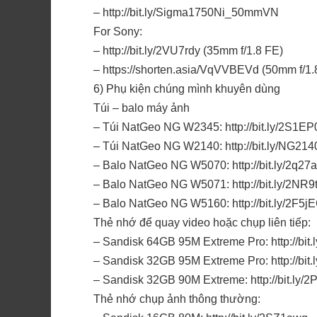
– http://bit.ly/Sigma1750Ni_50mmVN
For Sony:
– http://bit.ly/2VU7rdy (35mm f/1.8 FE)
– https://shorten.asia/VqVVBEVd (50mm f/1.8
6) Phụ kiện chúng mình khuyên dùng
Túi – balo máy ảnh
– Túi NatGeo NG W2345: http://bit.ly/2S1E
– Túi NatGeo NG W2140: http://bit.ly/NG2140
– Balo NatGeo NG W5070: http://bit.ly/2q27a
– Balo NatGeo NG W5071: http://bit.ly/2NR9
– Balo NatGeo NG W5160: http://bit.ly/2F5j
Thẻ nhớ để quay video hoặc chụp liên tiếp:
– Sandisk 64GB 95M Extreme Pro: http://bit.
– Sandisk 32GB 95M Extreme Pro: http://bit
– Sandisk 32GB 90M Extreme: http://bit.ly/
Thẻ nhớ chụp ảnh thông thường: