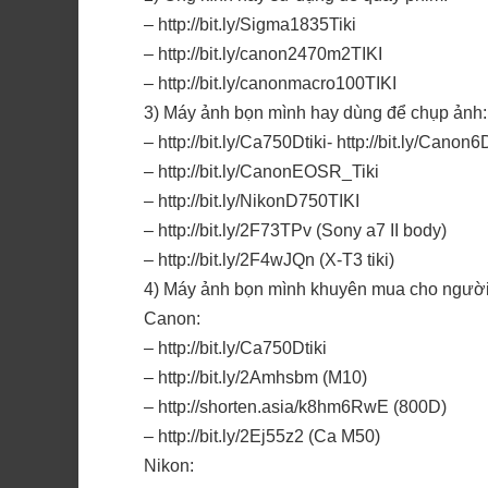
– http://bit.ly/Sigma1835Tiki
– http://bit.ly/canon2470m2TIKI
– http://bit.ly/canonmacro100TIKI
3) Máy ảnh bọn mình hay dùng để chụp ảnh:
– http://bit.ly/Ca750Dtiki- http://bit.ly/Cano
– http://bit.ly/CanonEOSR_Tiki
– http://bit.ly/NikonD750TIKI
– http://bit.ly/2F73TPv (Sony a7 II body)
– http://bit.ly/2F4wJQn (X-T3 tiki)
4) Máy ảnh bọn mình khuyên mua cho người
Canon:
– http://bit.ly/Ca750Dtiki
– http://bit.ly/2Amhsbm (M10)
– http://shorten.asia/k8hm6RwE (800D)
– http://bit.ly/2Ej55z2 (Ca M50)
Nikon: