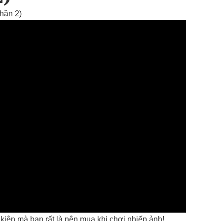
hần 2)
kiện mà bạn rất là nên mua khi chơi nhiếp ảnh!