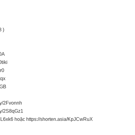
 )
P0A
tiki
r0
tqx
EGB
ly/2Fvonnh
.ly/2S8qGz1
2PL6xk6 hoặc https://shorten.asia/KpJCwRuX