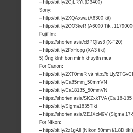
– http://bit.ly/2CjLRYt (D3400)
Sony:
– http://bit.ly/2XQAxwa (A6300 kit)
– http://bit.ly/2OO3keR (A6000 Tiki, 1179000
Fujifilm:
– https://shorten.asia/cBPQfas3 (X-T20)
– http://bit.ly/2FxHopg (XA3 tiki)
5) Ống kính bọn mình khuyên mua
For Canon:
– http://bit.ly/2XT0meR và http://bit.ly/2T
– http://bit.ly/Ca85mm_50mmVN
– http://bit.ly/Ca18135_50mmVN
– https://shorten.asia/SKZxkTVA (Ca 18-135 t
– http://bit.ly/Sigma1835Tiki
– https://shorten.asia/ZEJXcM9V (Sigma 17-
For Nikon:
– http://bit.ly/2z1gAIl (Nikon 50mm f/1.8D tiki)