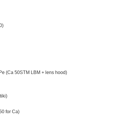
0)
GvCPe (Ca 50STM LBM + lens hood)
iki)
50 for Ca)