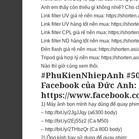
Anh em thấy còn thiếu gì không nhiể? Cho 
Link filter UV giá rẻ nên mua: https://shor
Link filter UV hàng tốt nên mua: https://sho
Link filter CPL giá rẻ nên mua: https://shor
Link filter ND hàng tốt nên mua: https://sho
Đèn flash giá rẻ nên mua: https://shorten.a
Tripod giá hợp lý nên mua: https://shorten.
Nào thì giờ cùng xem thôi.
#PhuKienNhiepAnh #
Facebook của Đức Anh:
https://www.facebook.
1) Máy ảnh bọn mình hay dùng để quay phim
– http://bit.ly/2JgJJqy (a6300 body)
– http://bit.ly/2Ej55z2 (Ca M50)
– http://bit.ly/2THbzQr (Ca 80D body)
2) Ống kính hay sử dụng để quay phim: