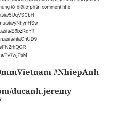
chúng tớ biết ở phần comment nhé!
ten.asia/5UqVSCbH
rten.asia/yNhynHSw
ten.asia/E6bzRdYT
rten.asia/nfaChUD9
sia/FN2rhQGR
asia/Pv7wjPsM
50mmVietnam #NhiepAnh
com/ducanh.jeremy
: