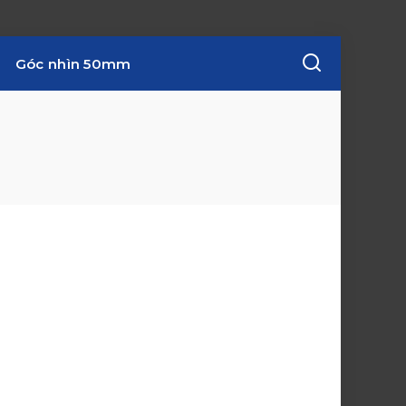
Góc nhìn 50mm
w
i
n
d
o
w