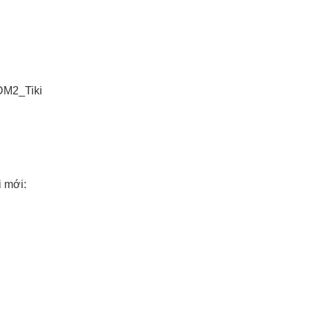
n6DM2_Tiki
 mới: