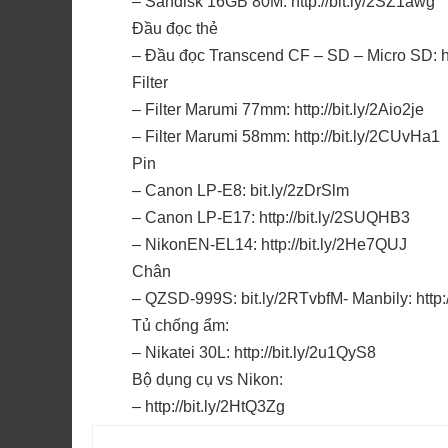
– Sandisk 16GB 80M: http://bit.ly/2SZ1awg
Đầu đọc thẻ
– Đầu đọc Transcend CF – SD – Micro SD: htt
Filter
– Filter Marumi 77mm: http://bit.ly/2Aio2je
– Filter Marumi 58mm: http://bit.ly/2CUvHa1
Pin
– Canon LP-E8: bit.ly/2zDrSlm
– Canon LP-E17: http://bit.ly/2SUQHB3
– NikonEN-EL14: http://bit.ly/2He7QUJ
Chân
– QZSD-999S: bit.ly/2RTvbfM- Manbily: http:/
Tủ chống ẩm:
– Nikatei 30L: http://bit.ly/2u1QyS8
Bộ dụng cụ vs Nikon:
– http://bit.ly/2HtQ3Zg