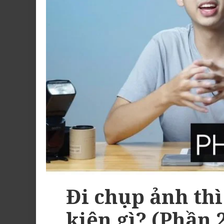
Đi chụp ảnh th
kiện gì? (Phần 