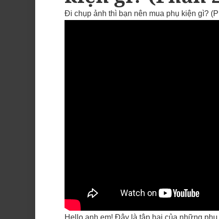
Đi chụp ảnh thì bạn nên mua phụ kiện gì? (P
Hello anh em! Đây là tập hai của những phụ 