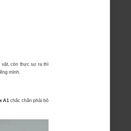
vặt, còn thực sự ra thì
iêng mình.
x A1
chắc chắn phải bỏ