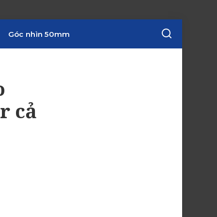
Góc nhìn 50mm
o
r cả