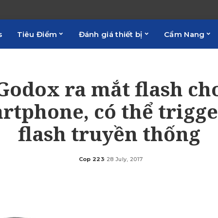
s
Tiêu Điểm
Đánh giá thiết bị
Cẩm Nang
Godox ra mắt flash ch
rtphone, có thể trigge
flash truyền thống
Cop 223
28 July, 2017
Posted
by