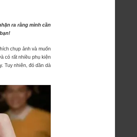
hận ra rằng mình cần
 bạn!
 thích chụp ảnh và muốn
à có rất nhiều phụ kiện
y. Tuy nhiên, đó dần dà