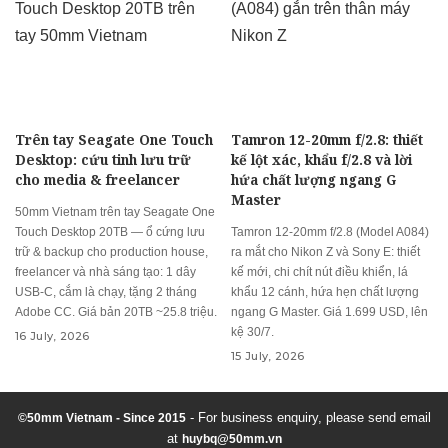
Trên tay Seagate One Touch
Tamron 12-20mm f/2.8: thiết
Desktop: cứu tinh lưu trữ
kế lột xác, khẩu f/2.8 và lời
cho media & freelancer
hứa chất lượng ngang G
Master
50mm Vietnam trên tay Seagate One
Touch Desktop 20TB — ổ cứng lưu
Tamron 12-20mm f/2.8 (Model A084)
trữ & backup cho production house,
ra mắt cho Nikon Z và Sony E: thiết
freelancer và nhà sáng tạo: 1 dây
kế mới, chi chít nút điều khiển, lá
USB-C, cắm là chạy, tặng 2 tháng
khẩu 12 cánh, hứa hẹn chất lượng
Adobe CC. Giá bản 20TB ~25.8 triệu.
ngang G Master. Giá 1.699 USD, lên
kệ 30/7.
16 July, 2026
15 July, 2026
- For business enquiry, please send email
©50mm Vietnam - Since 2015
at
huybq@50mm.vn