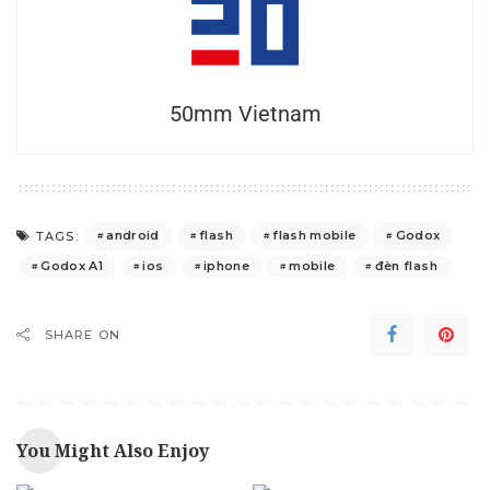
50mm Vietnam
android
flash
flash mobile
Godox
TAGS:
Godox A1
ios
iphone
mobile
đèn flash
SHARE ON
You Might Also Enjoy