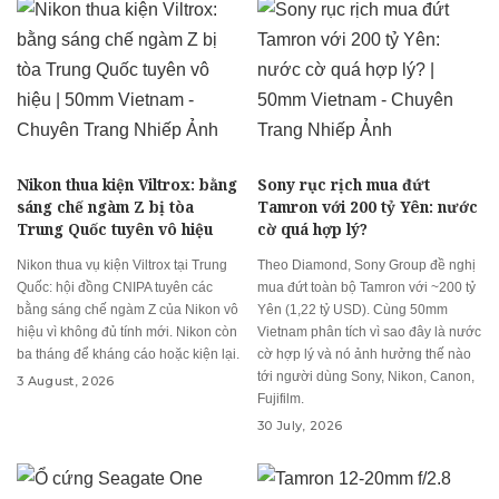
Nikon thua kiện Viltrox: bằng
Sony rục rịch mua đứt
sáng chế ngàm Z bị tòa
Tamron với 200 tỷ Yên: nước
Trung Quốc tuyên vô hiệu
cờ quá hợp lý?
Nikon thua vụ kiện Viltrox tại Trung
Theo Diamond, Sony Group đề nghị
Quốc: hội đồng CNIPA tuyên các
mua đứt toàn bộ Tamron với ~200 tỷ
bằng sáng chế ngàm Z của Nikon vô
Yên (1,22 tỷ USD). Cùng 50mm
hiệu vì không đủ tính mới. Nikon còn
Vietnam phân tích vì sao đây là nước
ba tháng để kháng cáo hoặc kiện lại.
cờ hợp lý và nó ảnh hưởng thế nào
tới người dùng Sony, Nikon, Canon,
3 August, 2026
Fujifilm.
30 July, 2026