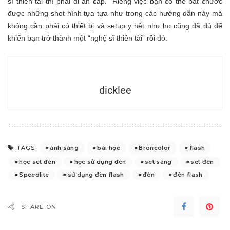
sĩ thiên tài thì phải đi ăn cắp.” Riêng việc bạn có thể bắt chước
được những shot hình tựa tựa như trong các hướng dẫn này mà
không cần phải có thiết bị và setup y hệt như họ cũng đã đủ để
khiến bạn trở thành một “nghệ sĩ thiên tài” rồi đó.
dicklee
ánh sáng
bài học
Broncolor
flash
TAGS:
học set đèn
học sử dụng đèn
set sáng
set đèn
Speedlite
sử dụng đèn flash
đèn
đèn flash
SHARE ON