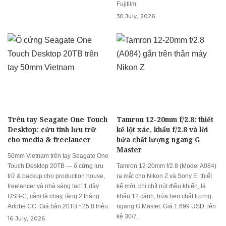
Fujifilm.
30 July, 2026
Trên tay Seagate One Touch
Tamron 12-20mm f/2.8: thiết
Desktop: cứu tinh lưu trữ
kế lột xác, khẩu f/2.8 và lời
cho media & freelancer
hứa chất lượng ngang G
Master
50mm Vietnam trên tay Seagate One
Touch Desktop 20TB — ổ cứng lưu
Tamron 12-20mm f/2.8 (Model A084)
trữ & backup cho production house,
ra mắt cho Nikon Z và Sony E: thiết
freelancer và nhà sáng tạo: 1 dây
kế mới, chi chít nút điều khiển, lá
USB-C, cắm là chạy, tặng 2 tháng
khẩu 12 cánh, hứa hẹn chất lượng
Adobe CC. Giá bản 20TB ~25.8 triệu.
ngang G Master. Giá 1.699 USD, lên
kệ 30/7.
16 July, 2026