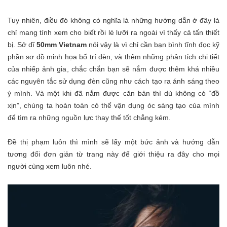
Tuy nhiên, điều đó không có nghĩa là những hướng dẫn ở đây là
chỉ mang tính xem cho biết rồi lè lưỡi ra ngoài vì thấy cả tấn thiết
bị. Sở dĩ
50mm Vietnam
nói vậy là vì chỉ cần bạn bình tĩnh đọc kỹ
phần sơ đồ minh họa bố trí đèn, và thêm những phân tích chi tiết
của nhiếp ảnh gia, chắc chắn bạn sẽ nắm được thêm khá nhiều
các nguyên tắc sử dụng đèn cũng như cách tạo ra ánh sáng theo
ý mình. Và một khi đã nắm được căn bản thì dù không có “đồ
xịn”, chúng ta hoàn toàn có thể vận dụng óc sáng tạo của mình
để tìm ra những nguồn lực thay thế tốt chẳng kém.
Đề thị phạm luôn thì mình sẽ lấy một bức ảnh và hướng dẫn
tương đối đơn giản từ trang này để giới thiệu ra đây cho mọi
người cùng xem luôn nhé.