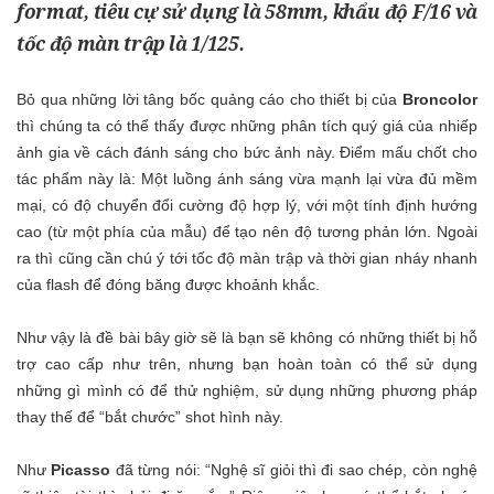
format, tiêu cự sử dụng là 58mm, khẩu độ F/16 và
tốc độ màn trập là 1/125.
Bỏ qua những lời tâng bốc quảng cáo cho thiết bị của
Broncolor
thì chúng ta có thể thấy được những phân tích quý giá của nhiếp
ảnh gia về cách đánh sáng cho bức ảnh này. Điểm mấu chốt cho
tác phẩm này là: Một luồng ánh sáng vừa mạnh lại vừa đủ mềm
mại, có độ chuyển đổi cường độ hợp lý, với một tính định hướng
cao (từ một phía của mẫu) để tạo nên độ tương phản lớn. Ngoài
ra thì cũng cần chú ý tới tốc độ màn trập và thời gian nháy nhanh
của flash để đóng băng được khoảnh khắc.
Như vậy là đề bài bây giờ sẽ là bạn sẽ không có những thiết bị hỗ
trợ cao cấp như trên, nhưng bạn hoàn toàn có thể sử dụng
những gì mình có để thử nghiệm, sử dụng những phương pháp
thay thế để “bắt chước” shot hình này.
Như
Picasso
đã từng nói: “Nghệ sĩ giỏi thì đi sao chép, còn nghệ