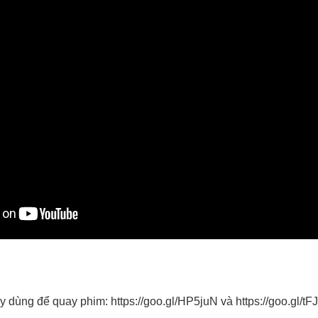
y dùng để quay phim:
https://goo.gl/HP5juN
và
https://goo.gl/t