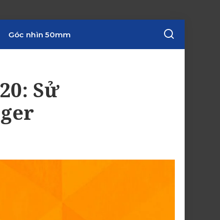
Góc nhìn 50mm
20: Sử
gger