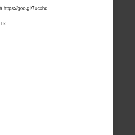
à
https://goo.gl/7ucxhd
dTk