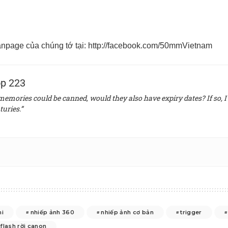
npage của chúng tớ tại:
http://facebook.com/50mmVietnam
p 223
 memories could be canned, would they also have expiry dates? If so, I 
turies.”
hi
nhiếp ảnh 360
nhiếp ảnh cơ bản
trigger
flash rời canon