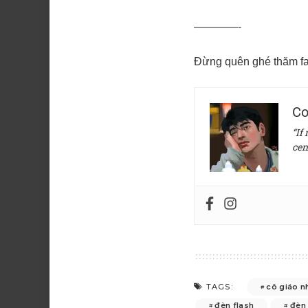
————-
Đừng quên ghé thăm fa
Co
“If
cen
cô giáo n
TAGS:
đèn flash
đèn 