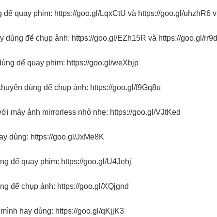
g để quay phim:
https://goo.gl/LqxCtU
và
https://goo.gl/uhzhR6
v
y dùng để chụp ảnh:
https://goo.gl/EZh15R
và
https://goo.gl/rr9
dùng dể quay phim:
https://goo.gl/weXbjp
khuyên dùng để chụp ảnh:
https://goo.gl/f9Gq8u
với máy ảnh mirrorless nhỏ nhẹ:
https://goo.gl/VJtKed
hay dùng:
https://goo.gl/JxMe8K
ng để quay phim:
https://goo.gl/U4Jehj
ng để chụp ảnh:
https://goo.gl/XQjgnd
 mình hay dùng:
https://goo.gl/qKjjK3