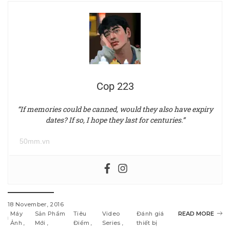
Cop 223
“If memories could be canned, would they also have expiry
dates? If so, I hope they last for centuries.”
50mm.vn
18 November, 2016
Máy
Sản Phẩm
Tiêu
Video
Đánh giá
READ MORE
Ảnh
Mới
Điểm
Series
thiết bị