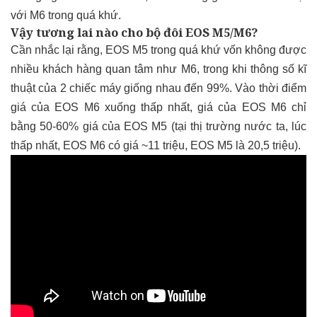
với M6 trong quá khứ.
Vậy tương lai nào cho bộ đôi EOS M5/M6?
Cần nhắc lại rằng, EOS M5 trong quá khứ vốn không được
nhiều khách hàng quan tâm như M6, trong khi thông số kĩ
thuật của 2 chiếc máy giống nhau đến 99%. Vào thời điểm
giá của EOS M6 xuống thấp nhất, giá của EOS M6 chỉ
bằng 50-60% giá của EOS M5 (tại thị trường nước ta, lúc
thấp nhất, EOS M6 có giá ~11 triệu, EOS M5 là 20,5 triệu).