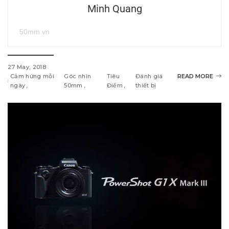
Minh Quang
50mm.vn
27 May, 2018
Cảm hứng mỗi
Góc nhìn
Tiêu
Đánh giá
READ MORE
ngày
50mm
Điểm
thiết bị