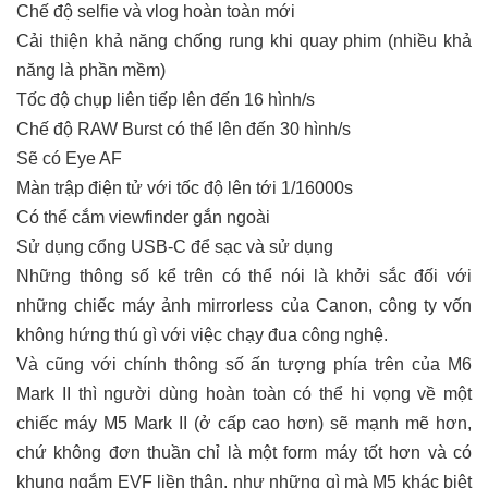
Chế độ selfie và vlog hoàn toàn mới
Cải thiện khả năng chống rung khi quay phim (nhiều khả
năng là phần mềm)
Tốc độ chụp liên tiếp lên đến 16 hình/s
Chế độ RAW Burst có thể lên đến 30 hình/s
Sẽ có Eye AF
Màn trập điện tử với tốc độ lên tới 1/16000s
Có thể cắm viewfinder gắn ngoài
Sử dụng cổng USB-C để sạc và sử dụng
Những thông số kể trên có thể nói là khởi sắc đối với
những chiếc máy ảnh mirrorless của Canon, công ty vốn
không hứng thú gì với việc chạy đua công nghệ.
Và cũng với chính thông số ấn tượng phía trên của M6
Mark II thì người dùng hoàn toàn có thể hi vọng về một
chiếc máy M5 Mark II (ở cấp cao hơn) sẽ mạnh mẽ hơn,
chứ không đơn thuần chỉ là một form máy tốt hơn và có
khung ngắm EVF liền thân, như những gì mà M5 khác biệt