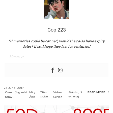
Cop 223
“If memories could be canned, would they also have expiry
dates? If so, I hope they last for centuries.”
50mm.vn
28 June, 2017
Cảm hứng mỗi
Máy
Tiêu
Video
Đánh giá
READ MORE
ngày
Ảnh
Điểm
Series
thiết bị