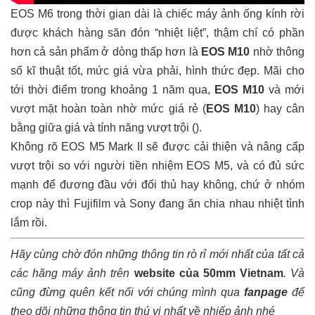
EOS M6 trong thời gian dài là chiếc máy ảnh ống kính rời
được khách hàng săn đón “nhiệt liệt”, thậm chí có phần
hơn cả sản phẩm ở dòng thấp hơn là
EOS M10
nhờ thông
số kĩ thuật tốt, mức giá vừa phải, hình thức đẹp. Mãi cho
tới thời điểm trong khoảng 1 năm qua,
EOS M10
và mới
vượt mặt hoàn toàn nhờ mức giá rẻ (
EOS M10
) hay cân
bằng giữa giá và tính năng vượt trội ().
Không rõ EOS M5 Mark II sẽ được cải thiện và nâng cấp
vượt trội so với người tiền nhiệm EOS M5, và có đủ sức
mạnh để đương đầu với đối thủ hay không, chứ ở nhóm
crop này thì Fujifilm và Sony đang ăn chia nhau nhiệt tình
lắm rồi.
Hãy cùng chờ đón những thông tin rò rỉ mới nhất của tất cả
các hãng máy ảnh trên
website của 50mm Vietnam
.
Và
cũng đừng quên kết nối với chúng mình qua
fanpage
để
theo dõi những thông tin thú vị nhất về nhiếp ảnh nhé