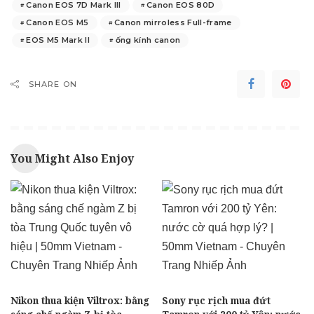
Canon EOS 7D Mark III
Canon EOS 80D
Canon EOS M5
Canon mirroless Full-frame
EOS M5 Mark II
ống kính canon
SHARE ON
You Might Also Enjoy
Nikon thua kiện Viltrox: bằng
Sony rục rịch mua đứt