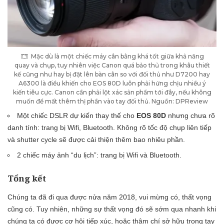
Mặc dù là một chiếc máy cân bằng khá tốt giữa khả năng
quay và chụp, tuy nhiên việc Canon quá bảo thủ trong khâu thiết
kế cũng như hay bị đặt lên bàn cân so với đối thủ như D7200 hay
A6300 là điều khiến cho EOS 80D luôn phải hứng chịu nhiều ý
kiến tiêu cực. Canon cần phải lột xác sản phẩm tới đây, nếu không
muốn để mất thêm thị phần vào tay đối thủ. Nguồn: DPReview
Một chiếc DSLR dự kiến thay thế cho
EOS 80D
nhưng chưa rõ
danh tính: trang bị Wifi, Bluetooth. Không rõ tốc độ chụp liên tiếp
và shutter cycle sẽ được cải thiện thêm bao nhiêu phần.
2 chiếc máy ảnh “du lịch”: trang bị Wifi và Bluetooth.
Tổng kết
Chúng ta đã đi qua được nửa năm 2018, vui mừng có, thất vọng
cũng có. Tuy nhiên, những sự thất vọng đó sẽ sớm qua nhanh khi
chúng ta có được cơ hội tiếp xúc, hoặc thậm chí sở hữu trong tay