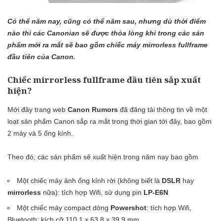
Có thể năm nay, cũng có thể năm sau, nhưng dù thời điểm
nào thì các Canonian sẽ được thỏa lòng khi trong các sản
phẩm mới ra mắt sẽ bao gồm chiếc máy mirrorless fullframe
đầu tiên của Canon.
Chiếc mirrorless fullframe đầu tiên sắp xuất
hiện?
Mới đây trang web
Canon Rumors
đã đăng tải thông tin về một
loạt sản phẩm Canon sắp ra mắt trong thời gian tới đây, bao gồm
2 máy và 5 ống kính.
Theo đó, các sản phẩm sẽ xuất hiện trong năm nay bao gồm
Một chiếc máy ảnh ống kính rời (không biết là
DSLR
hay
mirrorless
nữa): tích hợp Wifi, sử dụng pin
LP-E6N
Một chiếc máy compact dòng
Powershot
: tích hợp Wifi,
Bluetooth; kích cỡ 110.1 x 63.8 x 39.9 mm