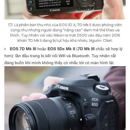
Là phiên bản thu nhỏ của EOS-1D X, 7D Mk II được phóng viên
cũng như những người dùng “nâng cao” đam mê thể thao ưa
thích. Tuy nhiên với việc Nikon ra mắt D500 vào đầu năm 2016
khiến 7D Mk II đang bị tụt hậu khá nhiều. Nguồn: CNet.
EOS 7D Mk III
hoặc
EOS 5Ds Mk II
(
7D Mk III
chắc sẽ hợp lý
hơn): lần đầu trang bị kết nối Wifi và Bluetooth. Tuy nhiên rất
đáng buồn khi mình không thấy có nhắc tới có màn hình lật.