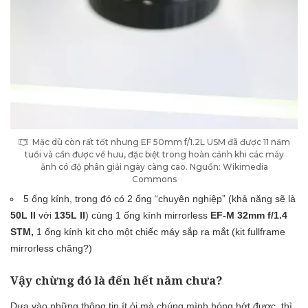
Mặc dù còn rất tốt nhưng EF 50mm f/1.2L USM đã được 11 năm
tuổi và cần được về hưu, đặc biệt trong hoàn cảnh khi các máy
ảnh có độ phân giải ngày càng cao. Nguồn: Wikimedia
Commons
5 ống kính, trong đó có 2 ống “chuyên nghiệp” (khả năng sẽ là
50L II
với
135L II
) cùng 1 ống kính mirrorless
EF-M 32mm f/1.4
STM,
1 ống kính kit cho một chiếc máy sắp ra mắt (kit fullframe
mirrorless chăng?)
Vậy chừng đó là đến hết năm chưa?
Dựa vào những thông tin ít ỏi mà chúng mình hóng hớt được, thì