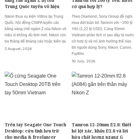
sáng chế ngàm Z bị tòa
Tamron với 200 tỷ Yên: nước
Trung Quốc tuyên vô hiệu
cờ quá hợp lý?
Nikon thua vụ kiện Viltrox tại Trung
Theo Diamond, Sony Group đề nghị
Quốc: hội đồng CNIPA tuyên các
mua đứt toàn bộ Tamron với ~200 tỷ
bằng sáng chế ngàm Z của Nikon vô
Yên (1,22 tỷ USD). Cùng 50mm
hiệu vì không đủ tính mới. Nikon còn
Vietnam phân tích vì sao đây là nước
ba tháng để kháng cáo hoặc kiện lại.
cờ hợp lý và nó ảnh hưởng thế nào
tới người dùng Sony, Nikon, Canon,
3 August, 2026
Fujifilm.
30 July, 2026
Trên tay Seagate One Touch
Tamron 12-20mm f/2.8: thiết
Desktop: cứu tinh lưu trữ
kế lột xác, khẩu f/2.8 và lời
cho media & freelancer
hứa chất lượng ngang G