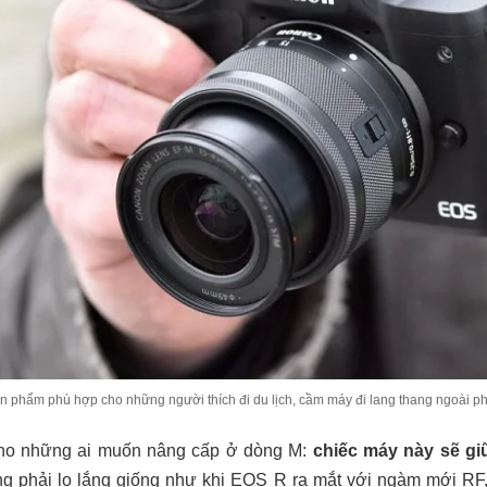
 phẩm phù hợp cho những người thích đi du lịch, cầm máy đi lang thang ngoài ph
cho những ai muốn nâng cấp ở dòng M:
chiếc máy này sẽ g
g phải lo lắng giống như khi EOS R ra mắt với ngàm mới RF