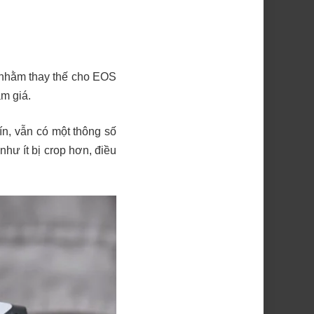
 nhằm thay thế cho EOS
ầm giá.
n, vẫn có một thông số
như ít bị crop hơn, điều