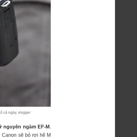
ố cả ngày, vlogger
iữ nguyên ngàm EF-M
.
, Canon sẽ bỏ rơi hệ M