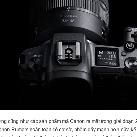
rường cũng như các sản phẩm mà Canon ra mắt trong giai đoạn 
anon Rumors hoàn toàn có cơ sở, nhằm đẩy mạnh hơn nữa kế