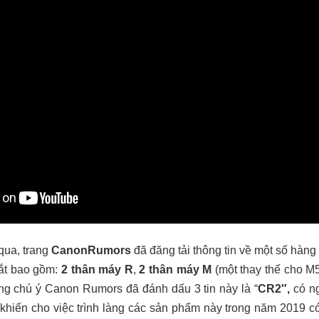
qua, trang
CanonRumors
đã đăng tải thông tin về một số hàn
ắt bao gồm:
2 thân máy R
,
2 thân máy M
(một thay thế cho M
 chú ý Canon Rumors đã đánh dấu 3 tin này là “
CR2″,
có n
hiến cho việc trình làng các sản phẩm này trong năm 2019 có