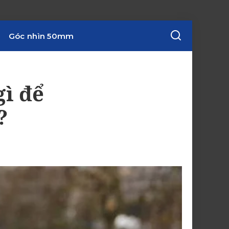
Góc nhìn 50mm
gì để
?