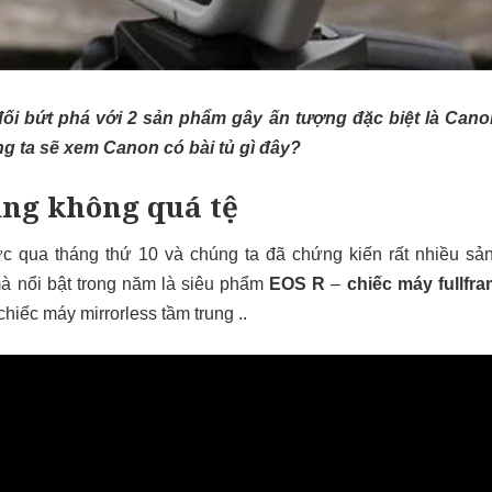
ối bứt phá với 2 sản phẩm gây ấn tượng đặc biệt là Can
g ta sẽ xem Canon có bài tủ gì đây?
ng không quá tệ
 qua tháng thứ 10 và chúng ta đã chứng kiến rất nhiều sả
à nổi bật trong năm là siêu phẩm
EOS R
–
chiếc máy fullfra
chiếc máy mirrorless tầm trung ..