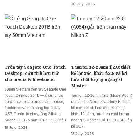
30 July, 2026
Trên tay Seagate One Touch
Tamron 12-20mm f/2.8: thiết
Desktop: cứu tinh lưu trữ
kế lột xác, khẩu f/2.8 và lời
cho media & freelancer
hứa chất lượng ngang G
Master
50mm Vietnam trên tay Seagate One
Touch Desktop 20TB — ổ cứng lưu
Tamron 12-20mm f/2.8 (Model A084)
trữ & backup cho production house,
ra mắt cho Nikon Z và Sony E: thiết
freelancer và nhà sáng tạo: 1 dây
kế mới, chi chít nút điều khiển, lá
USB-C, cắm là chạy, tặng 2 tháng
khẩu 12 cánh, hứa hẹn chất lượng
Adobe CC. Giá bản 20TB ~25.8 triệu.
ngang G Master. Giá 1.699 USD, lên
kệ 30/7.
16 July, 2026
15 July, 2026