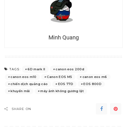
Minh Quang
6D mark II
canon eos 200d
TAGS:
canon eos m10
Canon EOS M5
canon eos m6
chiến dịch quảng cáo
EOS 77D
EOS 800D
khuyến mãi
máy ảnh không gương lật
SHARE ON