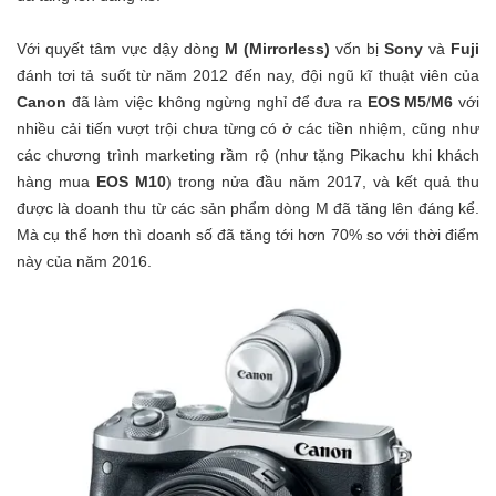
Với quyết tâm vực dậy dòng
M (Mirrorless)
vốn bị
Sony
và
Fuji
đánh tơi tả suốt từ năm 2012 đến nay, đội ngũ kĩ thuật viên của
Canon
đã làm việc không ngừng nghỉ để đưa ra
EOS M5
/
M6
với
nhiều cải tiến vượt trội chưa từng có ở các tiền nhiệm, cũng như
các chương trình marketing rầm rộ (như tặng Pikachu khi khách
hàng mua
EOS M10
) trong nửa đầu năm 2017, và kết quả thu
được là doanh thu từ các sản phẩm dòng M đã tăng lên đáng kể.
Mà cụ thể hơn thì doanh số đã tăng tới hơn 70% so với thời điểm
này của năm 2016.