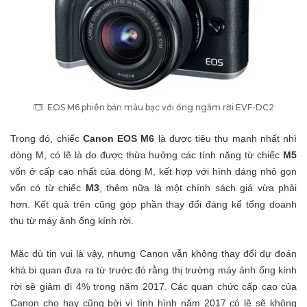
EOS M6 phiên bản màu bạc với ống ngắm rời EVF-DC2
Trong đó, chiếc
Canon EOS M6
là được tiêu thụ mạnh nhất nhì
dòng M, có lẽ là do được thừa hưởng các tính năng từ chiếc
M5
vốn ở cấp cao nhất của dòng M, kết hợp với hình dáng nhỏ gọn
vốn có từ chiếc
M3
, thêm nữa là một chính sách giá vừa phải
hơn. Kết quả trên cũng góp phần thay đổi đáng kể tổng doanh
thu từ máy ảnh ống kính rời.
Mặc dù tin vui là vậy, nhưng Canon vẫn không thay đổi dự đoán
khá bi quan đưa ra từ trước đó rằng thị trường máy ảnh ống kính
rời sẽ giảm đi 4% trong năm 2017. Các quan chức cấp cao của
Canon cho hay cũng bởi vì tình hình năm 2017 có lẽ sẽ không