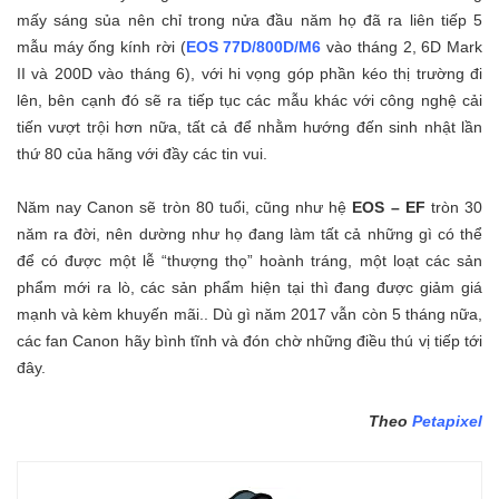
mấy sáng sủa nên chỉ trong nửa đầu năm họ đã ra liên tiếp 5
mẫu máy ống kính rời (
EOS 77D/800D/M6
vào tháng 2, 6D Mark
II và 200D vào tháng 6), với hi vọng góp phần kéo thị trường đi
lên, bên cạnh đó sẽ ra tiếp tục các mẫu khác với công nghệ cải
tiến vượt trội hơn nữa, tất cả để nhằm hướng đến sinh nhật lần
thứ 80 của hãng với đầy các tin vui.
Năm nay Canon sẽ tròn 80 tuổi, cũng như hệ
EOS – EF
tròn 30
năm ra đời, nên dường như họ đang làm tất cả những gì có thể
để có được một lễ “thượng thọ” hoành tráng, một loạt các sản
phẩm mới ra lò, các sản phẩm hiện tại thì đang được giảm giá
mạnh và kèm khuyến mãi.. Dù gì năm 2017 vẫn còn 5 tháng nữa,
các fan Canon hãy bình tĩnh và đón chờ những điều thú vị tiếp tới
đây.
Theo
Petapixel