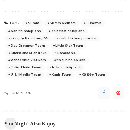
50mm
50mm vietnam
50mmvn
TAGS:
bản tin nhiếp ảnh
chit chat nhiếp ảnh
công ty Nam Long AV
cuộc thi làm phim trẻ
Day Dreamer Team
Little Star Team
lumix: shoot and run
Panasonic
Panasonic Việt Nam
tin tức nhiếp ảnh
Trần Thiện Team
tự học nhiếp ảnh
U & I Media Team
Xanh Team
Xế Độp Team
SHARE ON
You Might Also Enjoy