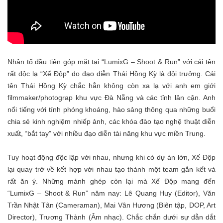
Nhân tố đầu tiên góp mặt tại
“LumixG – Shoot & Run”
với cái tên
rất độc lạ “Xế Độp” do đạo diễn Thái Hồng Kỳ là đội trưởng.
Cái
tên
Thái Hồng Kỳ chắ
c hẳn
không còn xa lạ với anh em
giới
filmmaker/photograp khu vực
Đà Nẵng
và các tỉnh lân cận. Anh
nổi tiếng với
tính phóng khoáng, hào sảng thông qua
những
buổi
chia sẻ kinh nghiệm nhiếp ả
nh
, các khóa đào tạo nghệ thuật diễn
xuất, “bắt tay” với nhiều đạo diễn tài năng
khu vực miền Trung.
Tuy hoạt động độc lập với nhau, nhưng khi có dự án lớn, Xế Độp
lại quay trở về kết hợp với nhau tạo thành một team gắn kết
và
rất ăn ý
. Những mảnh ghép còn lại mà Xế Độp mang đến
“LumixG – Shoot & Run
”
năm nay: Lê Quang Huy (Editor),
Văn
Trần Nhật Tân (Cameraman), Mai Vân Hương (Biên tập, DOP, Art
Director), Trương Thành (Âm nhạc)
. Chắc chắn
dưới sự dẫn dắt