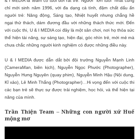
& I MEDIA là team có tuổi đờ
i rất trẻ. N
gười
“
lớn tuổi
”
nhất cũng
chỉ
mới
sinh năm 1996, với đa dạng cá tính, đậm chất dấu ấn
người trẻ: Năng động, Sáng tạo, Nhiệt huyết nhưng chẳng hề
ngại thử thách, dám đương đầu với những thách thứ
c
mới. Đến
với cuộc thi, U & I MEDIA coi đây là một sân chơi, nơi
họ thỏa sức
thể hiện tài năng, sự sáng tạo, hiện đại, góc nhìn trẻ, mới mẻ mà
chưa chắc những người kinh nghiệm có được những điều này.
U & I MEDIA được dẫn dắt bởi đội trưởng Nguyễn Mạnh Linh
(CameraMan,
b
iên kịch), Nguyễn Ngọc Phước (Photographer),
Nguyễn Hưng Nguyên
(quay phim), Nguyễn Minh Hậu (Nội dung,
Kĩ xảo), Lê Minh Thắng (Photographer)…Hi vọng đến với cuộc thi
các bạn trẻ sẽ thực sự được trải nghiệm, học hỏi, và thể hiện tại
năng của mình.
Trần Thiện Team – Những con người xứ Huế
mộng mơ