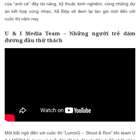
của “anh cả” đầy tài năng, kỹ thuật, kinh nghiệ
m, cùng những dự
án kết hợp cùng nhau,
Xế Độp sẽ đem lại
làn gió mới đến với
cuộc thi năm nay.
U & I Media Team – Những người trẻ dám
đương đầu thử thách
Một bất ngờ đến với cuộc thi
“LumixG – Shoot & Run”
khi team U