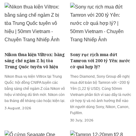
Nikon thua kiện Viltrox: bằng
Sony rục rịch mua đứt
sáng chế ngàm Z bị tòa
Tamron với 200 tỷ Yên: nước
Trung Quốc tuyên vô hiệu
cờ quá hợp lý?
Nikon thua vụ kiện Viltrox tại Trung
Theo Diamond, Sony Group đề nghị
Quốc: hội đồng CNIPA tuyên các
mua đứt toàn bộ Tamron với ~200 tỷ
bằng sáng chế ngàm Z của Nikon vô
Yên (1,22 tỷ USD). Cùng 50mm
hiệu vì không đủ tính mới. Nikon còn
Vietnam phân tích vì sao đây là nước
ba tháng để kháng cáo hoặc kiện lại.
cờ hợp lý và nó ảnh hưởng thế nào
tới người dùng Sony, Nikon, Canon,
3 August, 2026
Fujifilm.
30 July, 2026