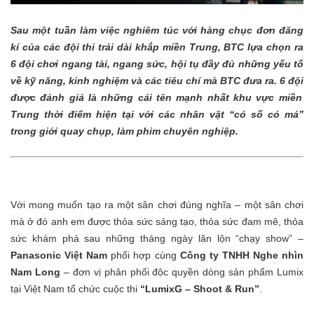
Sau một tuần làm việc nghiêm túc với hàng chục đơn đăng
kí của các đội thi trải dài khắp miền Trung, BTC lựa chọn ra
6 đội chơi ngang tài, ngang sức, hội tụ đầy đủ những yếu tố
về kỹ năng, kinh nghiệm và các tiêu chí mà BTC đưa ra. 6 độ
i
được đánh giá là những cái tên mạnh nhất khu vực miề
n
Trung
thời điểm hiện tại với các nhân vật “có số có má”
trong giới quay chụp, làm phim chuyên nghiệp.
Với m
ong muốn tạo ra một sân chơi đúng nghĩa
– một sân chơi
mà ở đó anh em được thỏa sức sáng tạo, thỏa sức đam mê, thỏa
sức khám phá sau những tháng ngày lăn lộn “chạy show”
–
Panasonic Việ
t Nam
phối hợp cùng
Công
ty TNHH Nghe nhìn
Nam Long
–
đơn vị phân phối độc quyền
dòng
sản phẩm Lumix
tại Việ
t Nam tổ chức cuộc thi
“LumixG – Shoot & Run”
.