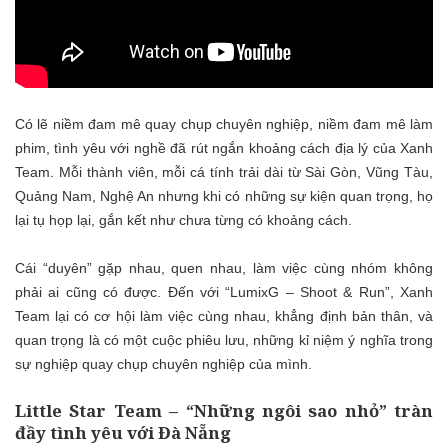
Có lẽ niềm đam mê quay chụp chuyên nghiệp, niềm đam mê làm
phim, tình yêu vớ
i nghề
đã rút ngắn khoảng cách địa lý của Xanh
Team. Mỗ
i thành viên
, mỗi cá tính trải dài từ Sài Gòn, Vũng Tàu,
Quảng Nam, Nghệ An nhưng khi có những sự kiện quan trọng, họ
lại tụ họp lại, gắn kết như chưa từng có
khoảng cách.
Cái “duyên” gặp nhau, quen nhau, làm việc cùng nhóm không
phải ai cũng có được. Đến với
“LumixG – Shoot & Run”
, Xanh
Team lại có cơ hội làm việc cùng nhau, khẳng định bản thân, và
quan trọng là có một cuộc phiêu lưu, những kỉ niệm ý nghĩa trong
sự nghiệp quay chụp chuyên nghiệp của mình.
Little Star Team – “Những ngôi sao nhỏ” tràn
đầy tình yêu với Đà Nẵng