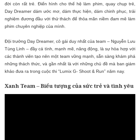
đời còn rất trẻ. Điển hình cho thế hệ làm phim, quay chụp trẻ,
Day Dreamer dám ước mơ, dám thực hiện, dám chinh phục, trải
nghiệm đương đầu với thử thách để thỏa mãn niềm đam mê làm
phim chuyên nghiệp của mình.
Đội trưởng Day Dreamer, cô gái duy nhất củ
a team – Nguyễ
n Lưu
Tùng Linh –
đầy cá tính, mạnh mẽ, năng động,
là sự hòa hợp với
các thành viên tạo nên một team vững mạnh, sẵn sàng khám phá
những thách thức, và gần nhất là với những chủ đề mà ban giám
khảo đưa ra trong cuộc thi
“
Lumix
G- Shoot & Run
”
năm nay.
Xanh Team – Biểu tượng của sức trẻ và tình yêu