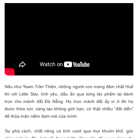
Nếu như Team Trần Thiện, những người con mang đậm chất Huế
thì với Little Star, tình yêu, dấu ấn qua từng tác phẩm lạ
i dành
trọ
n cho mảnh đất Đà Nẵ
ng. Họ trọn mảnh đất ấy vì ở đó họ
được thỏa sức sáng tạo không giới hạn, có thật nhiều “đất diễn”
để thỏa mãn niềm đam mê của mình.
Sự phá cách, chất riêng cá tính vượt qua mọi khuôn khổ, góc