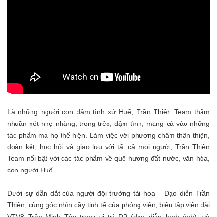
Là những người con đậm tình xứ Huế, Trần Thiện
Team
thấm
nhuần nét nhẹ nhàng, trong trẻo, đậm tình, mang cả vào những
tác phẩm mà họ thể hiện. Làm việc với phương châm thân thiện,
đoàn kết, học hỏi và giao lưu với tất cả mọi người, Trần Thiện
Team
nổi bật với các tác phẩm về quê hương đất nước, văn hóa,
con người Huế.
Dưới sự dẫn dắt của
người
đội trưởng
tài hoa – Đ
ạo diễn Trần
Thiện, cùng
góc nhìn đầy tinh tế của phóng viên, biên tập viên đài
VTV8 Trần Minh Tây trong vị trí DP (đạo diễn hình ảnh)
, và