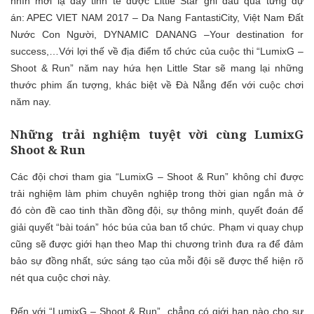
nhìn mới lạ đầy tinh tế được Little Star ghi dấu qua từng dự
án
: APEC VIET NAM 2017 – Da Nang FantastiCity, Việt Nam Đất
Nước Con Người,
DYNAMIC DANANG –Your destination for
success
,…Với l
ợi thế về địa điểm tổ chức của cuộc thi
“LumixG –
Shoot & Run”
năm nay
hứa hẹn
Little Star
sẽ mang lại những
thước phim ấn tượng, khác biệt
về Đà Nẵ
ng đến với cuộc chơi
năm nay.
Những trải nghiệm tuyệt vời cùng LumixG
Shoot & Run
Các đội chơi tham gia
“LumixG – Shoot & Run”
không chỉ
được
trải nghiệm
làm phim
chuyên nghiệp
trong thời gian ngắ
n mà ở
đó còn đề cao
tinh thần đồng đội, sự thông minh,
quyết đoán
để
giải quyết “bài toán” hóc búa của ban tổ chức
.
Phạm vi quay chụp
cũng sẽ được giới hạn theo Map thi chương trình đưa ra để đảm
bảo sự đồng nhất, sức sáng tạo của mỗi đội sẽ được thể hiện rõ
nét qua cuộc
chơi
này.
Đến với
“
LumixG – Shoot & Run
”
, chẳng có giới hạn nào cho sự