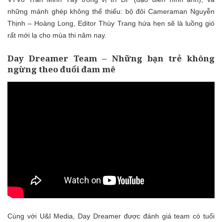
những mảnh ghép không thể thiếu
: bộ đôi
Cameraman
Nguyễn
Thị
nh –
Hoàng Long,
Editor Thùy Trang hứa hẹn
sẽ là
luồng gió
rất mới lạ
cho
mùa thi
năm nay.
Day Dreamer Team – Những bạn trẻ không
ngừng theo đuổi đam mê
Cùng với U&I Media, Day Dreamer được đánh giá team có tuổi