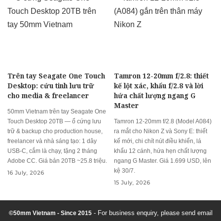
Trên tay Seagate One Touch
Tamron 12-20mm f/2.8: thiết
Desktop: cứu tinh lưu trữ
kế lột xác, khẩu f/2.8 và lời
cho media & freelancer
hứa chất lượng ngang G
Master
50mm Vietnam trên tay Seagate One
Touch Desktop 20TB — ổ cứng lưu
Tamron 12-20mm f/2.8 (Model A084)
trữ & backup cho production house,
ra mắt cho Nikon Z và Sony E: thiết
freelancer và nhà sáng tạo: 1 dây
kế mới, chi chít nút điều khiển, lá
USB-C, cắm là chạy, tặng 2 tháng
khẩu 12 cánh, hứa hẹn chất lượng
Adobe CC. Giá bản 20TB ~25.8 triệu.
ngang G Master. Giá 1.699 USD, lên
kệ 30/7.
16 July, 2026
15 July, 2026
- For business enquiry, please send email
©50mm Vietnam - Since 2015