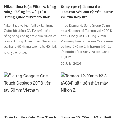
Nikon thua kiện Viltrox: bằng
Sony rục rịch mua đứt
sáng chế ngàm Z bị tòa
Tamron với 200 tỷ Yên: nước
Trung Quốc tuyên vô hiệu
cờ quá hợp lý?
Nikon thua vụ kiện Viltrox tại Trung
Theo Diamond, Sony Group đề nghị
Quốc: hội đồng CNIPA tuyên các
mua đứt toàn bộ Tamron với ~200 tỷ
bằng sáng chế ngàm Z của Nikon vô
Yên (1,22 tỷ USD). Cùng 50mm
hiệu vì không đủ tính mới. Nikon còn
Vietnam phân tích vì sao đây là nước
ba tháng để kháng cáo hoặc kiện lại.
cờ hợp lý và nó ảnh hưởng thế nào
tới người dùng Sony, Nikon, Canon,
3 August, 2026
Fujifilm.
30 July, 2026
Trên tay Seagate One Touch
Tamron 12-20mm f/2.8: thiết