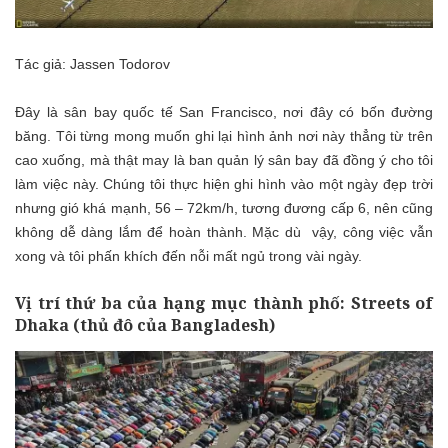
Tác giả: Jassen Todorov
Đây là sân bay quốc tế San Francisco, nơi đây có bốn đường
băng. Tôi từng mong muốn ghi lại hình ảnh nơi này thẳng từ trên
cao xuống, mà thật may là ban quản lý sân bay đã đồng ý cho tôi
làm việc này. Chúng tôi thực hiện ghi hình vào một ngày đẹp trời
nhưng gió khá mạnh, 56 – 72km/h, tương đương cấp 6, nên cũng
không dễ dàng lắm để hoàn thành. Mặc dù vậy, công việc vẫn
xong và tôi phấn khích đến nỗi mất ngủ trong vài ngày.
Vị trí thứ ba của hạng mục thành phố: Streets of
Dhaka (thủ đô của Bangladesh)