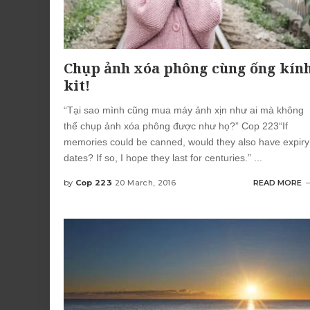
Chụp ảnh xóa phông cùng ống kín
kit!
“Tại sao mình cũng mua máy ảnh xịn như ai mà không
thể chụp ảnh xóa phông được như họ?” Cop 223“If
memories could be canned, would they also have expiry
dates? If so, I hope they last for centuries.”
...
by
Cop 223
20 March, 2016
READ MORE
Posted
by