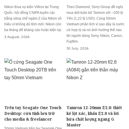
Nikon thua vụ kiện Viltrox tại Trung
Theo Diamond, Sony Group đề nghị
Quốc: hội đồng CNIPA tuyên các
mua đứt toàn bộ Tamron với ~200 tỷ
bằng sáng chế ngàm Z của Nikon vô
Yên (1,22 tỷ USD). Cùng 50mm
hiệu vì không đủ tính mới. Nikon còn
Vietnam phân tích vì sao đây là nước
ba tháng để kháng cáo hoặc kiện lại.
cờ hợp lý và nó ảnh hưởng thế nào
tới người dùng Sony, Nikon, Canon,
3 August, 2026
Fujifilm.
30 July, 2026
Trên tay Seagate One Touch
Tamron 12-20mm f/2.8: thiết
Desktop: cứu tinh lưu trữ
kế lột xác, khẩu f/2.8 và lời
cho media & freelancer
hứa chất lượng ngang G
Master
50mm Vietnam trên tay Seagate One