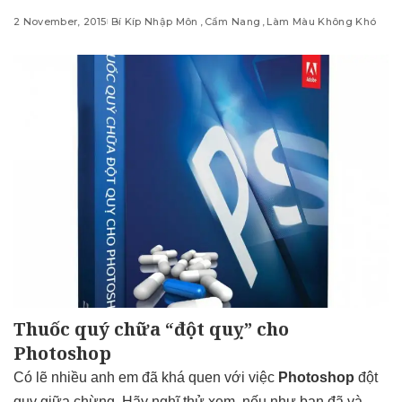
2 November, 2015
Bí Kíp Nhập Môn
Cẩm Nang
Làm Màu Không Khó
Thuốc quý chữa “đột quỵ” cho
Photoshop
Có lẽ nhiều anh em đã khá quen với việc
Photoshop
đột
quỵ giữa chừng. Hãy nghĩ thử xem, nếu như bạn đã và