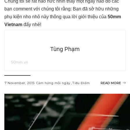
Chúng tôi sẽ rất háo hức nhìn thấy một ngày nào đó các
bạn comment với chúng tôi rằng: Bạn đã sở hữu những
phụ kiện nho nhỏ này thông qua lời giới thiệu của
50mm
Vietnam
đấy nhé!
Tùng Phạm
50mm.vn
7 November, 2015
Cảm hứng mỗi ngày
Tiêu Điểm
READ MORE