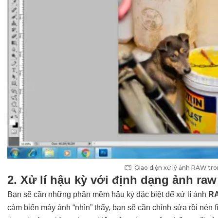
Giao diện xử lý ảnh RAW t
2. Xử lí hậu kỳ với định dạng ảnh ra
Bạn sẽ cần những phần mềm hậu kỳ đặc biệt để xử lí ảnh
R
cảm biến máy ảnh “nhìn” thấy, bạn sẽ cần chỉnh sửa rồi nén fi