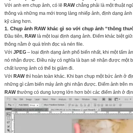
Với anh em chụp ảnh, có lẽ
RAW
chẳng phải là một thuật ng
thông và những ma mới trong làng nhiếp ảnh, định dạng ảnh 
kỹ càng hơn.
1. Chụp ảnh RAW khác gì so với chụp ảnh “thông th
Đầu tiên,
RAW
là một loại định dạng ảnh. Điểm khác biệt g
thông nằm ở quá trình đọc và nén file.
Với
JPEG
– loại định dạng ảnh phổ biến nhất, khi một tấm 
nó nhận được. Điều này có nghĩa là bạn sẽ nhận được một
chất lượng ảnh có thể bị giảm đi.
Với
RAW
thì hoàn toàn khác. Khi bạn chụp một bức ảnh ở đ
những gì cảm biến máy ảnh ghi nhận được. Điểm ảnh trên m
RAW
thường có dung lượng lớn hơn bởi các điểm ảnh ở địn