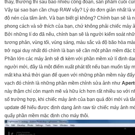
thay, thường thì sau bao nhiêu công đoạn, sản phẩm cuối cù
Vậy tại sao bạn cần chụp RAW vậy? Lý do đơn giản nhất là 
độ nén của tấm ảnh. Và bạn biết gì không? Chính bạn sẽ là 
phong cách và sở thích của bạn, chứ không phải chiếc máy 
Bởi những lí do đã nêu, chính bạn sẽ là người kiểm soát nh
tương phản, vùng tối, vùng sáng, màu sắc và độ bão hòa màu
trở ngại duy nhất đó chính là bạn sẽ cần một phần mềm đặc b
Phần lớn các máy ảnh sẽ đi kèm với phần mềm xử lí định d
người mới, đây là một điểm xuất phát tốt nếu bạn muốn táy 
mất kha khá thời gian để quen với những phần mềm này đấy
vạch đó chính là những phần mềm chỉnh sửa ảnh như
Apert
này thậm chí còn mạnh mẽ và hữu ích hơn rất nhiều so với
số trường hợp, khi chiếc máy ảnh của bạn quá đời mới và tân
update để hiểu được định dạng ảnh raw từ chiếc máy ảnh mới 
quẩy phần mềm mặc định cho máy thôi.