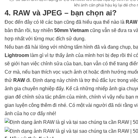
khi ảnh cần phải hậu kỳ lại để cho
4. RAW và JPEG – bạn chọn ai?
Đọc đến đây có lẽ các bạn cũng đã hiểu qua thế nào là
RAW
bản thân rồi, tuy nhiên
50mm Vietnam
cũng vẫn sẽ đưa ra vài
hợp nhất với từng mục đích sử dụng.
Nếu bạn đã hài lòng với những tấm hình đã và đang chụp, 
Lightroom
làm gì vì tự thấy ảnh của mình hơi bị đẹp rồi thì
sẽ giới hạn việc chỉnh sửa của bạn, bạn vẫn có thể trang đ
Cơ mà, nếu bạn thích vọc vạch ảnh ọt hoặc định hướng muốn
thử
RAW
đi. Định dạng này chính là trợ thủ đắc lực trong v
ảnh gia chuyên nghiệp đấy. Kể cả những nhiếp ảnh gia chuyê
gian để chỉnh sửa tác phẩm của mình, chính vì vậy nếu bạn 
gian luyện công thêm đi nhé. Có một vài người đã nói rằng v
ảnh của họ cơ đấy nhé!