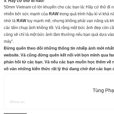
5. Hãy cứ thử đi nào!
50mm Vietnam có lời khuyên cho các bạn là: Hãy cứ thử đi nào
nhiên bởi sức mạnh của
RAW
trong quá trình hậu kì vì khả
nhớ là
RAW
tuy mạnh mẽ, nhưng không phải vạn năng và kh
các tấm chụp ảnh không tốt. Và rằng một bức ảnh đẹp còn 
cũng sẽ chỉ là một bức ảnh tầm thường nếu bạn quá dựa vào
máy”.
Đừng quên theo dõi
những thông tin nhiếp ảnh mới nhất
website. Và cũng đừng quên kết nối với bọn mình qua
fa
phản hồi từ các bạn. Và n
ếu các bạn muốn học thêm về n
vô vàn những kiến thức rất lý thú đang chờ đợi các bạn 
Tùng Ph
50mm.vn