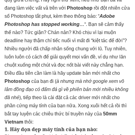
đang làm việc vất vả trên với
Photoshop
rồi đột nhiên cửa
sổ Photoshop tắt phụt, kèm theo thông báo: “
Adobe
Photoshop has stopped working…
“. Bạn sẽ cảm thấy
thế nào? Tức giận? Chán nản? Khó chịu vì lại muộn
deadline hay thậm chí tiếc nuối vì mất đi “kiệt tác để đời”?
Nhiều người đã chấp nhận sống chung với lũ. Tuy nhiên,
luôn luôn có cách để giải quyết mọi vấn đề, ví dụ như lăn
chuột xuống một chút và đọc nốt bài viết này chẳng hạn.
Điều đầu tiên cần làm là hãy update bản mới nhất cho
Photoshop
của bạn đi (
à nhưng mà nhớ google xem võ
lâm đồng đạo có đấm đá gì về phiên bản mới nhiều không
đã nhé
), tiếp theo là cài đặt cả các driver mới nhất cho
phần cứng máy tính của bạn nữa. Xong xuôi hết cả rồi thì
bắt tay luyện các chiêu thức bí truyền này của
50mm
Vietnam
thôi:
1. Hãy dọn dẹp máy tính của bạn nào: