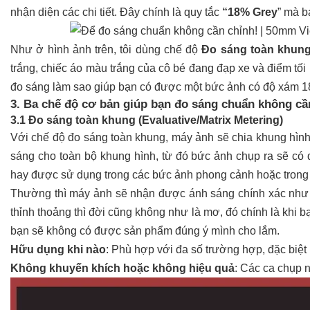
nhận diện các chi tiết.
Đây chính là quy tắc
“18% Grey
” mà b
Như ở hình ảnh trên, tôi dùng chế độ
Đo sáng toàn khung 
trắng, chiếc áo màu trắng của cô bé đang đạp xe và điểm tối
đo sáng làm sao giúp bạn có được một bức ảnh có độ xám 1
3. Ba chế độ cơ bản giúp bạn đo sáng chuẩn không cầ
3.1 Đo sáng toàn khung (Evaluative/Matrix Metering)
Với chế độ đo sáng toàn khung, máy ảnh sẽ chia khung hình
sáng cho toàn bộ khung hình, từ đó bức ảnh chụp ra sẽ có đ
hay được sử dụng trong các bức ảnh phong cảnh hoặc trong
Thường thì máy ảnh sẽ nhận được ánh sáng chính xác như
thỉnh thoảng thì đời cũng không như là mơ, đó chính là khi b
bạn sẽ không có được sản phẩm đúng ý mình cho lắm.
Hữu dụng khi nào
: Phù hợp với đa số trường hợp, đặc biệ
Không khuyến khích hoặc không hiệu quả
: Các ca chụp 