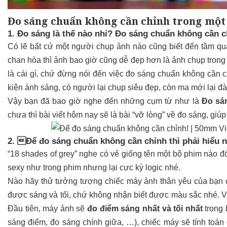
Đo sáng chuẩn không cần chỉnh trong một
1. Đo sáng là thế nào nhỉ? Đo sáng chuẩn không cần
Có lẽ bất cứ một người chụp ảnh nào cũng biết đến tầm qu
chan hòa thì ảnh bao giờ cũng dễ đẹp hơn là ảnh chụp trong
là cái gì, chứ đừng nói đến việc đo sáng chuẩn không cần 
kiện ánh sáng, có người lại chụp siêu đẹp, còn ma mới lại đà
Vậy bạn đã bao giờ nghe đến những cụm từ như là
Đo sán
chưa thì bài viết hôm nay sẽ là bài “vỡ lòng” về đo sá
2. Để đo sáng chuẩn không cần chỉnh thì phải hiểu 
“18 shades of grey” nghe có vẻ giống tên một bộ phim nào đ
sexy như trong phim nhưng lại cực kỳ logic nhé.
Nào hãy thử tưởng tượng chiếc máy ảnh thân yêu của bạn ch
được sáng và tối, chứ không nhận biết được màu sắc nhe
Đầu tiên, máy ảnh sẽ
đo điểm sáng nhất và tối nhất
trong 
sáng điểm, đo sáng chính giữa, …), chiếc máy sẽ tí
nh toán