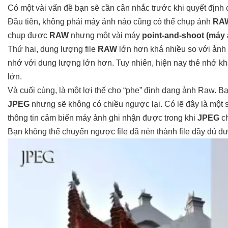
Có một vài vấn đề bạn sẽ cần cân nhắc trước khi quyết định
Đầu tiên, không phải máy ảnh nào cũng có thể chụp ảnh
RA
chụp được
RAW
nhưng một vài máy
point-and-shoot (máy 
Thứ hai, dung lượng file
RAW
lớn hơn khá nhiều so với ảnh
nhớ với dung lượng lớn hơn. Tuy nhiên, hiện nay thẻ nhớ kh
lớn.
Và cuối cùng, là một lợi thế cho “phe” định dạng ảnh Raw. 
JPEG
nhưng sẽ không có chiều ngược lại. Có lẽ đây là một sự
thông tin cảm biến máy ảnh ghi nhận được trong khi
JPEG
ch
Bạn không thể chuyển ngược file đã nén thành file đầy đủ đ