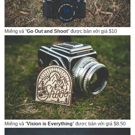
Miếng vá “
Go Out and Shoot
” được bán với giá $10
Miếng vá “
Vision is Everything
” được bán với giá $8.50