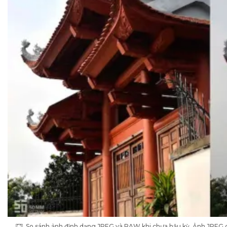
So sánh ảnh định dạng JPEG và RAW khi chưa hậu kỳ. Ảnh JPEG có