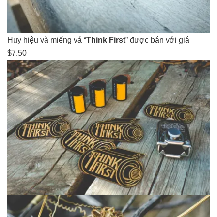
Huy hiệu và miếng vá “
Think First
” được bán với giá
$7.50