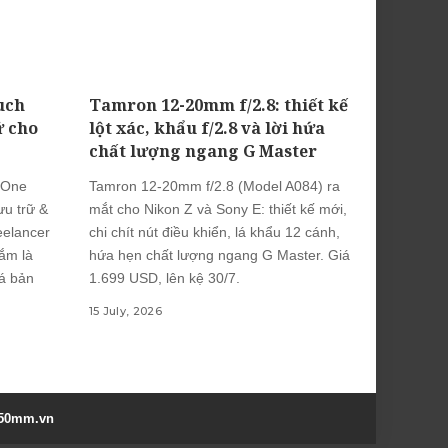
uch
Tamron 12-20mm f/2.8: thiết kế
ữ cho
lột xác, khẩu f/2.8 và lời hứa
chất lượng ngang G Master
 One
Tamron 12-20mm f/2.8 (Model A084) ra
u trữ &
mắt cho Nikon Z và Sony E: thiết kế mới,
eelancer
chi chít nút điều khiển, lá khẩu 12 cánh,
ắm là
hứa hẹn chất lượng ngang G Master. Giá
iá bản
1.699 USD, lên kệ 30/7.
15 July, 2026
50mm.vn