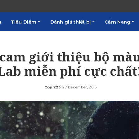
s
Tiêu Điểm
Đánh giá thiết bị
Cẩm Nang
cam giới thiệu bộ màu
Lab miễn phí cực chất
Cop 223
27 December, 2015
Posted
by