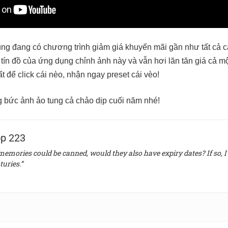
ng đang có chương trình giảm giá khuyến mãi gần như tất cả c
tín đồ của ứng dụng chỉnh ảnh này và vẫn hơi lăn tăn giá cả một 
 để click cái nèo, nhận ngay preset cái vèo!
 bức ảnh ảo tung cả chảo dịp cuối năm nhé!
p 223
 memories could be canned, would they also have expiry dates? If so, I 
turies.”