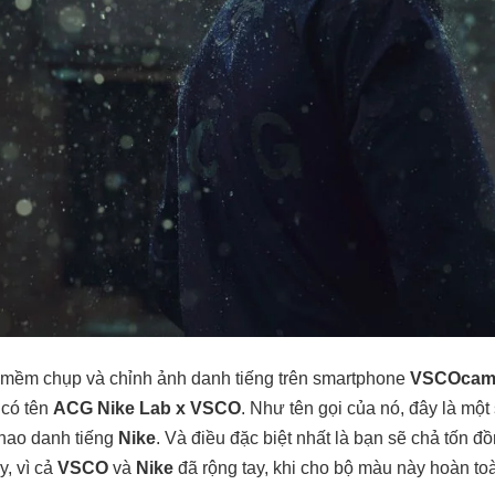
n mềm chụp và chỉnh ảnh danh tiếng trên smartphone
VSCOca
 có tên
ACG Nike Lab x VSCO
. Như tên gọi của nó, đây là mộ
thao danh tiếng
Nike
. Và điều đặc biệt nhất là bạn sẽ chả tốn 
, vì cả
VSCO
và
Nike
đã rộng tay, khi cho bộ màu này hoàn toà