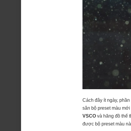
Cách đây ít ngày, phầ
sân bộ preset màu mới
VSCO
và hãng đồ thể 
được bộ preset màu này