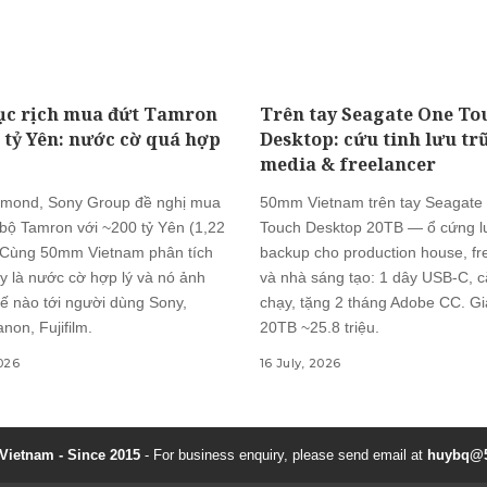
ục rịch mua đứt Tamron
Trên tay Seagate One To
0 tỷ Yên: nước cờ quá hợp
Desktop: cứu tinh lưu tr
media & freelancer
mond, Sony Group đề nghị mua
50mm Vietnam trên tay Seagate
 bộ Tamron với ~200 tỷ Yên (1,22
Touch Desktop 20TB — ổ cứng lư
 Cùng 50mm Vietnam phân tích
backup cho production house, fr
y là nước cờ hợp lý và nó ảnh
và nhà sáng tạo: 1 dây USB-C, c
ế nào tới người dùng Sony,
chạy, tặng 2 tháng Adobe CC. G
non, Fujifilm.
20TB ~25.8 triệu.
2026
16 July, 2026
ietnam - Since 2015
- For business enquiry, please send email at
huybq@