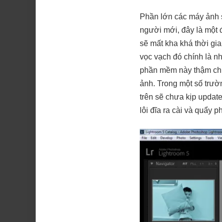
Phần lớn các máy ảnh 
người mới, đây là một 
sẽ mất kha khá thời g
vọc vạch đó chính là 
phần mềm này thậm chí
ảnh. Trong một số trườ
trên sẽ chưa kịp updat
lôi đĩa ra cài và quẩy