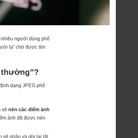
ới nhiều người dùng phổ
ười lạ” chờ được tìm
g thường”?
à định dạng JPEG phổ
h sẽ
nén các điểm ảnh
iểm ảnh đã được nén
 sẽ nhận và ghi lại tất