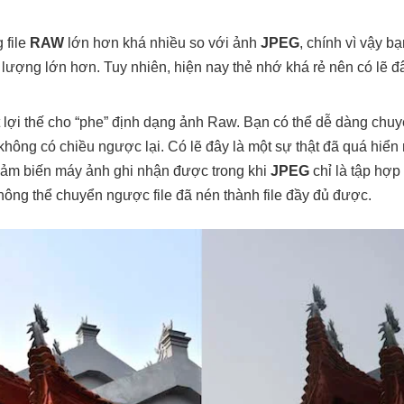
 file
RAW
lớn hơn khá nhiều so với ảnh
JPEG
, chính vì vậy b
 lượng lớn hơn. Tuy nhiên, hiện nay thẻ nhớ khá rẻ nên có lẽ 
t lợi thế cho “phe” định dạng ảnh Raw. Bạn có thể dễ dàng ch
hông có chiều ngược lại. Có lẽ đây là một sự thật đã quá hiển n
cảm biến máy ảnh ghi nhận được trong khi
JPEG
chỉ là tập hợ
hông thể chuyển ngược file đã nén thành file đầy đủ được.