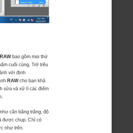
RAW
bao gồm mọi thứ
hẩm cuối cùng. Trớ trêu
ảnh với định
 ảnh
RAW
cho bạn khả
h sửa và xử lí các điểm
n.
 như cân bằng trắng, độ
 được chụp. Chỉ có
c như trên.