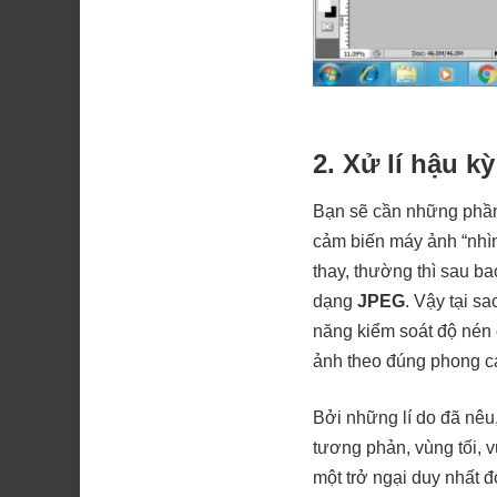
2. Xử lí hậu k
Bạn sẽ cần những phần
cảm biến máy ảnh “nhìn”
thay, thường thì sau b
dạng
JPEG
. Vậy tại s
năng kiểm soát độ nén 
ảnh theo đúng phong cá
Bởi những lí do đã nêu
tương phản, vùng tối, 
một trở ngại duy nhất 