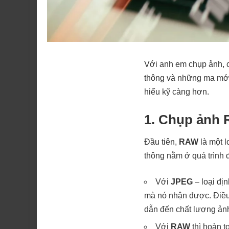
Với anh em chụp ảnh, 
thông và những ma mới 
hiểu kỹ càng hơn.
1. Chụp ảnh 
Đầu tiên,
RAW
là một 
thông nằm ở quá trình đ
Với
JPEG
– loại đị
mà nó nhận được. Điều
dẫn đến chất lượng ảnh 
Với
RAW
thì hoàn t