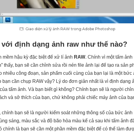
Giao diện xử lý ảnh RAW trong Adobe Photoshop
ỳ với định dạng ảnh raw như thế nào?
 mềm hậu kỳ đặc biệt để xử lí ảnh
RAW
. Chính vì một tấm ảnh
 thấy, bạn sẽ cần chỉnh sửa rồi nén file ảnh lại để tạo ra sản p
ao nhiêu công đoạn, sản phẩm cuối cùng của bạn lại là một bức 
ao bạn cần chụp RAW vậy? Lý do đơn giản nhất là vì định dạng
của tấm ảnh. Và bạn biết gì không? Chính bạn sẽ là người chỉn
ch và sở thích của bạn, chứ không phải chiếc máy ảnh của bạ
, chính bạn sẽ là người kiểm soát những thông số của bức ảnh
vùng sáng, màu sắc và độ bão hòa màu kể cả sau khi tấm ảnh đã
đó chính là bạn sẽ cần một phần mềm đặc biệt để có thể làm đượ