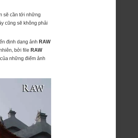
ạn sẽ cần tới những
đây cũng sẽ không phải
uyển định dạng ảnh
RAW
hiên, bởi file
RAW
p của những điểm ảnh