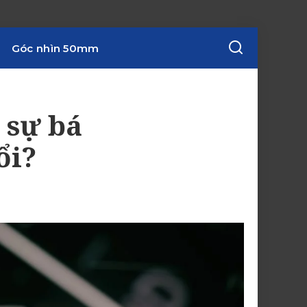
Góc nhìn 50mm
 sự bá
ổi?