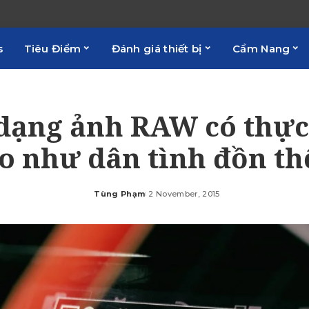
s
Tiêu Điểm
Đánh giá thiết bị
Cẩm Nang
dạng ảnh RAW có thực
o như dân tình đồn th
Tùng Phạm
2 November, 2015
Posted
by