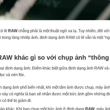
có lẽ
RAW
chẳng phải là một thuật ngữ xa lạ. Tuy nhiên, đối v
trong làng nhiếp ảnh, định dạng ảnh RAW có lẽ vẫn là một “ng
RAW khác gì so với chụp ảnh “thôn
loại định dạng ảnh. Điểm khác biệt giữa định dạng ảnh RAW v
ọc và nén file.
nh dạng ảnh phổ biến nhất, khi một tấm ảnh được chụp, máy ản
 này có nghĩa là bạn sẽ nhận được một bức ảnh gồm những đ
có thể bị giảm đi.
oàn khác. Khi bạn chụp một bức ảnh ở định dạng
RAW
, máy ảnh