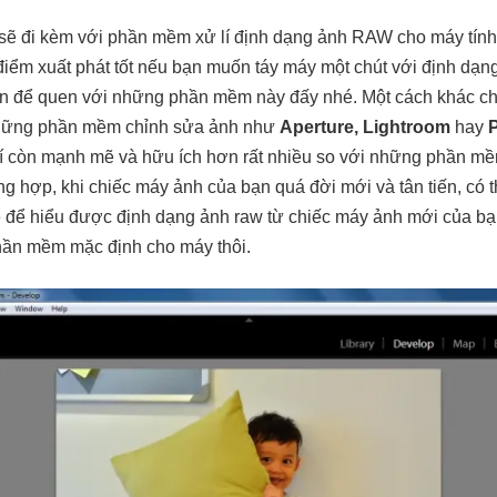
sẽ đi kèm với phần mềm xử lí định dạng ảnh RAW cho máy tín
điểm xuất phát tốt nếu bạn muốn táy máy một chút với định dạ
ian để quen với những phần mềm này đấy nhé. Một cách khác 
những phần mềm chỉnh sửa ảnh như
Aperture, Lightroom
hay
P
 còn mạnh mẽ và hữu ích hơn rất nhiều so với những phần m
ng hợp, khi chiếc máy ảnh của bạn quá đời mới và tân tiến, có
e để hiểu được định dạng ảnh raw từ chiếc máy ảnh mới của bạn
 phần mềm mặc định cho máy thôi.