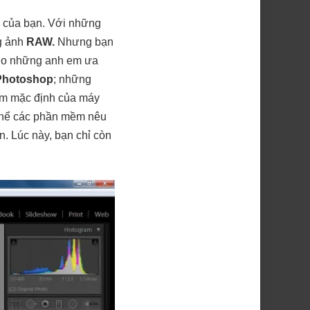
h của bạn. Với những
ng ảnh
RAW.
Nhưng bạn
cho những anh em ưa
hotoshop
; những
ềm mặc định của máy
 thể các phần mềm nêu
. Lúc này, bạn chỉ còn