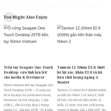
You Might Also Enjoy
Trên tay Seagate One Touch
Tamron 12-20mm f/2.8: thiết
Desktop: cứu tinh lưu trữ
kế lột xác, khẩu f/2.8 và lời
cho media & freelancer
hứa chất lượng ngang G
Master
50mm Vietnam trên tay Seagate One
Touch Desktop 20TB — ổ cứng lưu
Tamron 12-20mm f/2.8 (Model A084)
trữ & backup cho production house,
ra mắt cho Nikon Z và Sony E: thiết
freelancer và nhà sáng tạo: 1 dây
kế mới, chi chít nút điều khiển, lá
USB-C, cắm là chạy, tặng 2 tháng
khẩu 12 cánh, hứa hẹn chất lượng
Adobe CC. Giá bản 20TB ~25.8 triệu.
ngang G Master. Giá 1.699 USD, lên