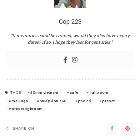
Cop 223
“If memories could be canned, would they also have expiry
dates? If so, I hope they last for centuries.”
50mm vietnam
cafe
lightroom
TAGS:
màu đẹp
nhiếp ảnh 360
phố cổ
preset
preset lighroom
SHARE ON