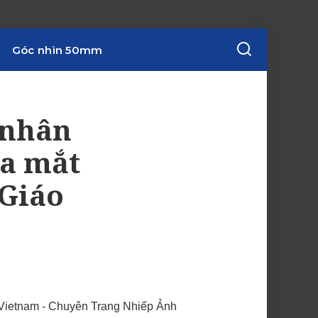
Góc nhìn 50mm
 nhân
ra mắt
 Giáo