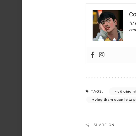
Co
“If
cen
cô giáo n
TAGS:
vlog tham quan leitz 
SHARE ON