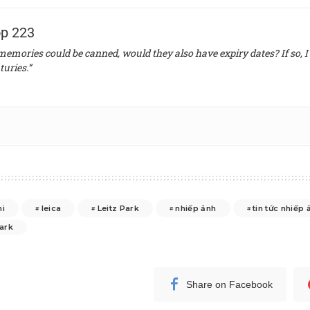
p 223
 memories could be canned, would they also have expiry dates? If so, I 
turies.”
hi
leica
Leitz Park
nhiếp ảnh
tin tức nhiếp 
park
Share on Facebook