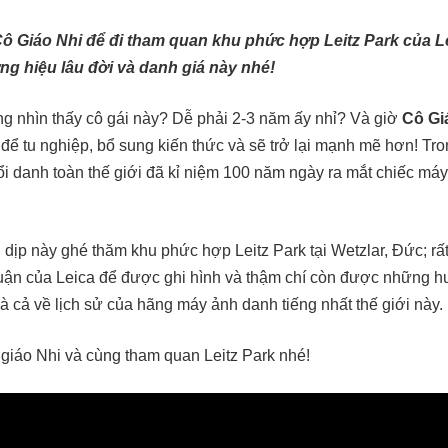
ô Giáo Nhi để đi tham quan khu phức hợp Leitz Park của 
ng hiệu lâu đời và danh giá này nhé!
ng nhìn thấy cô gái này? Dễ phải 2-3 năm ấy nhỉ? Và giờ
Cô Gi
ể tu nghiệp, bổ sung kiến thức và sẽ trở lại mạnh mẽ hơn! Tr
i danh toàn thế giới đã kỉ niệm 100 năm ngày ra mắt chiếc máy
 dịp này ghé thăm khu phức hợp Leitz Park tại Wetzlar, Đức; 
uận của Leica để được ghi hình và thậm chí còn được những h
à cả về lịch sử của hãng máy ảnh danh tiếng nhất thế giới này.
giáo Nhi và cùng tham quan Leitz Park nhé!