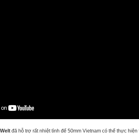
 Welt
đã hỗ trợ rất nhiệt tình để 50mm Vietnam có thể thực hiện