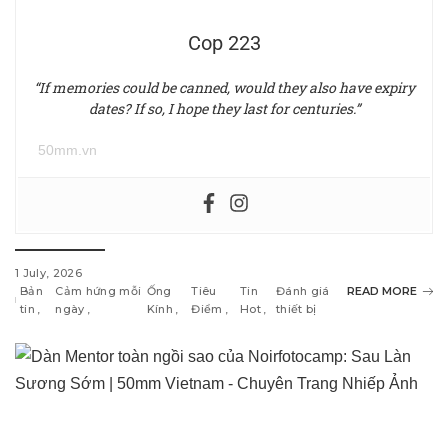
Cop 223
“If memories could be canned, would they also have expiry
dates? If so, I hope they last for centuries.”
50mm.vn
1 July, 2026
Bản
Cảm hứng mỗi
Ống
Tiêu
Tin
Đánh giá
READ MORE
tin
ngày
Kính
Điểm
Hot
thiết bị