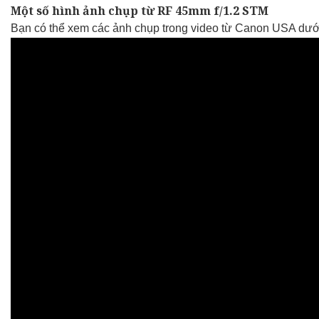
Một số hình ảnh chụp từ RF 45mm f/1.2 STM
Bạn có thể xem các ảnh chụp trong video từ Canon USA dướ