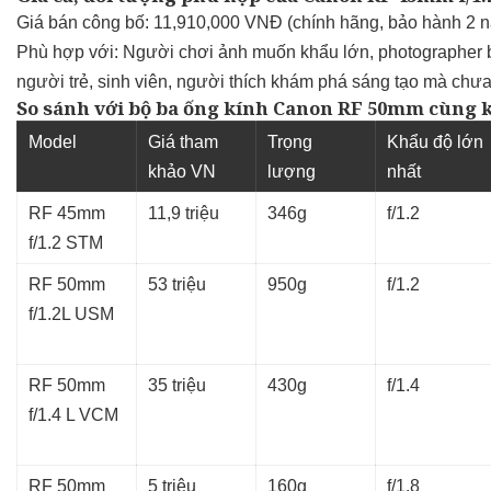
Giá bán công bố: 11,910,000 VNĐ (chính hãng, bảo hành 2 
Phù hợp với: Người chơi ảnh muốn khẩu lớn, photographer bá
người trẻ, sinh viên, người thích khám phá sáng tạo mà chư
So sánh với bộ ba ống kính Canon RF 50mm cùng 
Model
Giá tham
Trọng
Khẩu độ lớn
khảo VN
lượng
nhất
RF 45mm
11,9 triệu
346g
f/1.2
f/1.2 STM
RF 50mm
53 triệu
950g
f/1.2
f/1.2L USM
RF 50mm
35 triệu
430g
f/1.4
f/1.4 L VCM
RF 50mm
5 triệu
160g
f/1.8