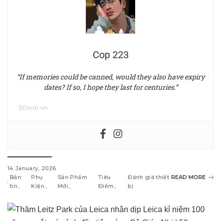
Cop 223
“If memories could be canned, would they also have expiry
dates? If so, I hope they last for centuries.”
50mm.vn
14 January, 2026
Bản
Phụ
Sản Phẩm
Tiêu
Đánh giá thiết
READ MORE
tin
Kiện
Mới
Điểm
bị