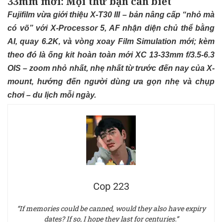
33mm mới: Mọi thứ bạn cần biết
Fujifilm vừa giới thiệu X-T30 III – bản nâng cấp “nhỏ mà
có võ” với X-Processor 5, AF nhận diện chủ thể bằng
AI, quay 6.2K, và vòng xoay Film Simulation mới; kèm
theo đó là ống kit hoàn toàn mới XC 13-33mm f/3.5-6.3
OIS – zoom nhỏ nhất, nhẹ nhất từ trước đến nay của X-
mount, hướng đến người dùng ưa gọn nhẹ và chụp
chơi – du lịch mỗi ngày.​
Cop 223
“If memories could be canned, would they also have expiry
dates? If so, I hope they last for centuries.”