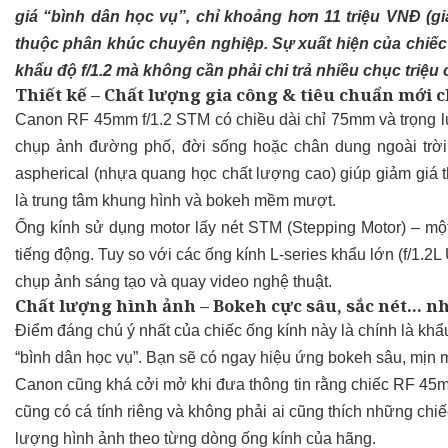
giá “bình dân học vụ”, chỉ khoảng hơn 11 triệu VNĐ (gi
thuộc phân khúc chuyên nghiệp. Sự xuất hiện của chiếc 
khẩu độ f/1.2 mà không cần phải chi trả nhiều chục triệu
Thiết kế – Chất lượng gia công & tiêu chuẩn mới 
Canon RF 45mm f/1.2 STM có chiều dài chỉ 75mm và trọng lượ
chụp ảnh đường phố, đời sống hoặc chân dung ngoài trời
aspherical (nhựa quang học chất lượng cao) giúp giảm giá t
là trung tâm khung hình và bokeh mềm mượt.
Ống kính sử dụng motor lấy nét STM (Stepping Motor) – mộ
tiếng động. Tuy so với các ống kính L-series khẩu lớn (f/1.2
chụp ảnh sáng tạo và quay video nghệ thuật.
Chất lượng hình ảnh – Bokeh cực sâu, sắc nét… nh
Điểm đáng chú ý nhất của chiếc ống kính này là chính là khẩu
“bình dân học vụ”. Bạn sẽ có ngay hiệu ứng bokeh sâu, mịn 
Canon cũng khá cởi mở khi đưa thông tin rằng chiếc RF 45m
cũng có cá tính riêng và không phải ai cũng thích những chi
lượng hình ảnh theo từng dòng ống kính của hãng.