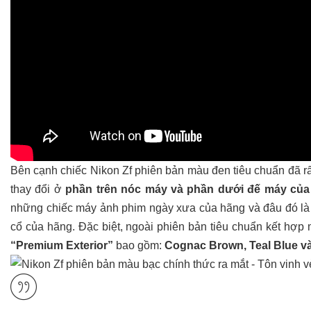
Bên cạnh chiếc Nikon Zf phiên bản màu đen tiêu chuẩn đã rấ
thay đổi ở
phần trên nóc máy và phần dưới đế máy của 
những chiếc máy ảnh phim ngày xưa của hãng và đâu đó là r
cổ của hãng. Đặc biệt, ngoài phiên bản tiêu chuẩn kết hợ
“Premium Exterior”
bao gồm:
Cognac Brown, Teal Blue v