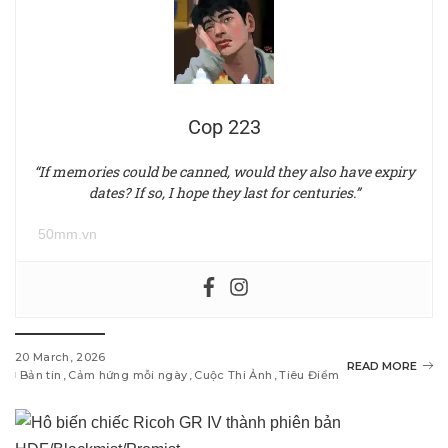
Cop 223
“If memories could be canned, would they also have expiry
dates? If so, I hope they last for centuries.”
50mm.vn
20 March, 2026
READ MORE
Bản tin
Cảm hứng mỗi ngày
Cuộc Thi Ảnh
Tiêu Điểm