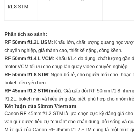
f/1.8 STM
Phân tích so sánh:
RF 50mm f/1.2L USM:
Khẩu lớn, chất lượng quang học vượt
chuyên nghiệp, giá thành cao, thiết kế nặng, cồng kềnh.
RF 50mm f/1.4 L VCM:
Khẩu f/1.4 đa dụng, chất lượng gần đạ
motor VCM tối ưu cho chụp lẫn quay video chuyên nghiệp.
RF 50mm f/1.8 STM:
Ngon-bổ-rẻ, cho người mới chơi hoặc b
bokeh đều yếu hơn.
RF 45mm f/1.2 STM (mới):
Giá gấp đôi RF 50mm f/1.8 nhưng 
f/1.2L, bokeh mịn và hiệu ứng đặc biệt, phù hợp cho nhóm tr
Kết luận của 50mm Vietnam
Canon RF 45mm f/1.2 STM là lựa chọn cực kỳ đáng giá cho a
vẫn giữ được tiêu cự “chuẩn” cho chân dung, đời sống và qu
Mức giá của Canon RF 45mm f/1.2 STM cũng là một mức giá 