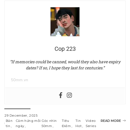
Cop 223
“If memories could be canned, would they also have expiry
dates? If so, I hope they last for centuries.”
50mm.vn
29 December, 2025
Bản
Cảm hứng mỗi
Góc nhìn
Tiêu
Tin
Video
READ MORE
tin
ngày
50mm
Điểm
Hot
Series