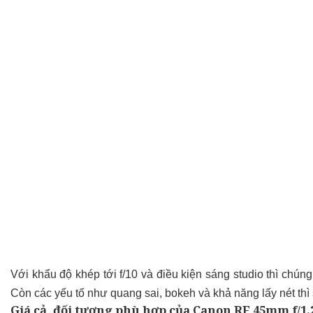
Với khẩu độ khép tới f/10 và điều kiện sáng studio thì chún
Còn các yếu tố như quang sai, bokeh và khả năng lấy nét thì
Giá cả, đối tượng phù hợp của Canon RF 45mm f/1