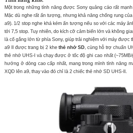
Tính năng khác
Một trong những tính năng được Sony quảng cáo rất mạnh 
Mặc dù nghe rất ấn tượng, nhưng khả năng chống rung của a9
a9). 1/2 stop nghe khá kém ấn tượng nếu so với các máy ảnh
tới 7,5 stop. Tuy nhiên, do kích cỡ cảm biến lớn và không gi
là cố gắng lớn từ phía Sony, giúp trải nghiệm với máy được t
a9 II được trang bị 2 khe
thẻ nhớ SD
, cùng hỗ trợ chuẩn UH
thẻ nhớ UHS-I và chạy được ở tốc độ ghi cao nhất (~75MB/g
hướng ở dòng cao cấp nhất, mang trong mình tính năng m
XQD lên a9, thay vào đó chỉ là 2 chiếc thẻ nhớ SD UHS-II.