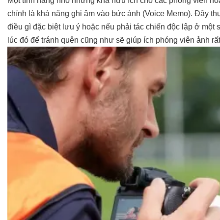
Một tính năng nhỏ nhưng khá hữu ích cho các phóng viên hoặ
chính là khả năng ghi âm vào bức ảnh (Voice Memo). Đây thự
điều gì đặc biệt lưu ý hoặc nếu phải tác chiến độc lập ở một
lúc đó để tránh quên cũng như sẽ giúp ích phóng viên ảnh rất