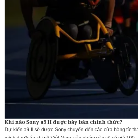
Khi nào Sony a9 II được bày bán chính thức?
Dự kiến a9 II sẽ được Sony chuyển đến các cửa hàng từ th
mình dự đoán khi về Việt Nam, sản phẩm này sẽ có giá 100 –