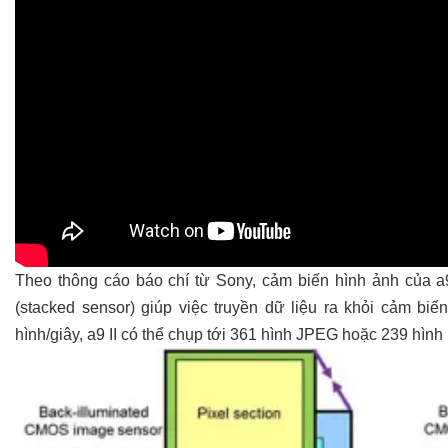
Theo thông cáo báo chí từ Sony, cảm biến hình ảnh của a9
(stacked sensor) giúp việc truyền dữ liệu ra khỏi cảm biế
hình/giây, a9 II có thể chụp tới 361 hình JPEG hoặc 239 hìn