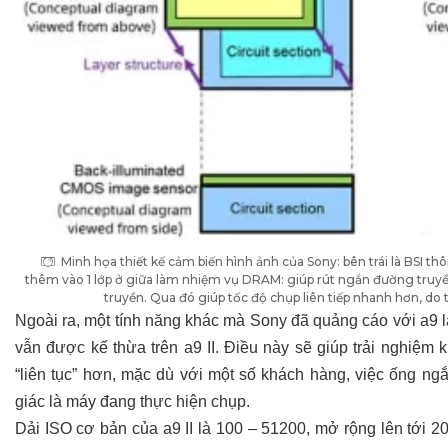
Minh họa thiết kế cảm biến hình ảnh của Sony: bên trái là BSI th
thêm vào 1 lớp ở giữa làm nhiệm vụ DRAM: giúp rút ngắn đường truyền
truyền. Qua đó giúp tốc độ chụp liên tiếp nhanh hơn, do 
Ngoài ra, một tính năng khác mà Sony đã quảng cáo với a9 là 
vẫn được kế thừa trên a9 II. Điều này sẽ giúp trải nghiệ
“liên tục” hơn, mặc dù với một số khách hàng, việc ống ngắ
giác là máy đang thực hiện chụp.
Dải ISO cơ bản của a9 II là 100 – 51200, mở rộng lên tới 2