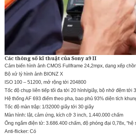
Các thông số kĩ thuật của Sony a9 II
Cảm biến hình ảnh CMOS Fullframe 24,2mpx, dạng xếp chồ
Bộ xử lý hình ảnh BIONZ X
ISO 100 – 51200, mở rộng tới 204800
Tốc độ chụp liên tiếp tối đa tới 20 hình/giây, bộ nhớ đệm t
Hệ thống AF 693 điểm theo pha, bao phủ 93% diện tích khun
Tốc độ màn trập: 1/32000 giây tới 30 giây
Màn hình: lật, cảm ứng, kích cỡ 3 inch, 1.440.000 chấm
Ống ngắm điện tử: 3.686.400 chấm, độ phóng đại 0,78x, “hệ s
Anti-flicker: Có