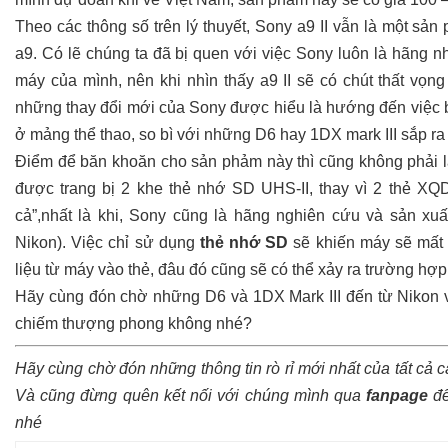
Theo các thông số trên lý thuyết, Sony a9 II vẫn là một s
a9. Có lẽ chúng ta đã bị quen với việc Sony luôn là hãng 
máy của mình, nên khi nhìn thấy a9 II sẽ có chút thất vọng 
những thay đổi mới của Sony được hiểu là hướng đến việc b
ở mảng thể thao, so bì với những D6 hay 1DX mark III sắp ra
Điểm để băn khoăn cho sản phảm này thì cũng không phải là 
được trang bị 2 khe thẻ nhớ SD UHS-II, thay vì 2 thẻ XQD
cả”,nhất là khi, Sony cũng là hãng nghiên cứu và sản x
Nikon). Việc chỉ sử dụng
thẻ nhớ SD
sẽ khiến máy sẽ mất 
liệu từ máy vào thẻ, đâu đó cũng sẽ có thể xảy ra trường hợp t
Hãy cùng đón chờ những D6 và 1DX Mark III đến từ Nikon v
chiếm thượng phong không nhé?
Hãy cùng chờ đón những thông tin rò rỉ mới nhất của tất cả 
Và cũng đừng quên kết nối với chúng mình qua
fanpage
để
nhé