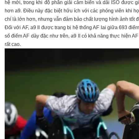
hệ mới, trong khi độ phân giải cảm biến và dải ISO được g
hơn a9. Điều này đặc biệt hữu ích với các phóng viên khi h
chí là lớn hơn, nhưng vẫn đảm bảo chất lượng hình ảnh tốt 
Đối với AF, a9 II được trang bị hệ thống AF lai giữa 693 đ
số điểm AF dày đặc như trên, a9 II có khả năng thực hiện AF
rất cao.