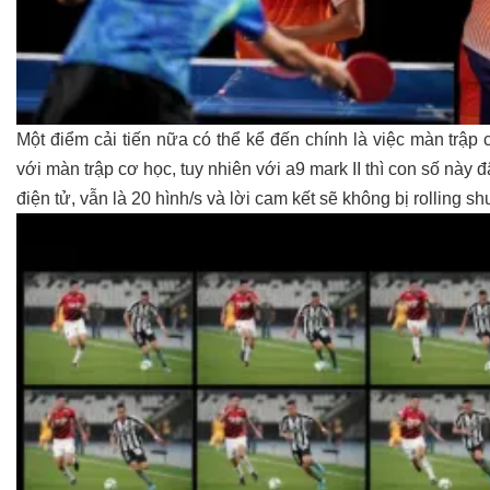
Một điểm cải tiến nữa có thể kể đến chính là việc màn trập c
với màn trập cơ học, tuy nhiên với a9 mark II thì con số này 
điện tử, vẫn là 20 hình/s và lời cam kết sẽ không bị rolling sh