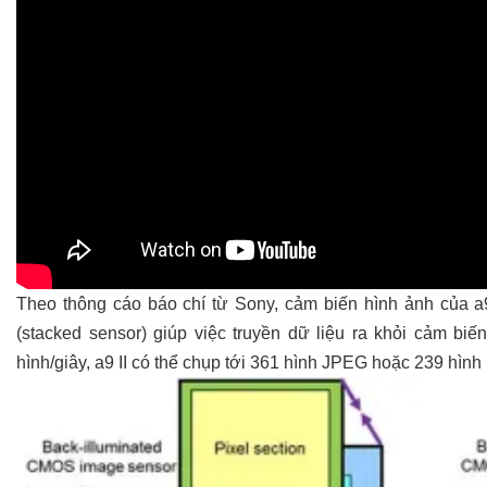
Theo thông cáo báo chí từ Sony, cảm biến hình ảnh của a9
(stacked sensor) giúp việc truyền dữ liệu ra khỏi cảm biế
hình/giây, a9 II có thể chụp tới 361 hình JPEG hoặc 239 hìn