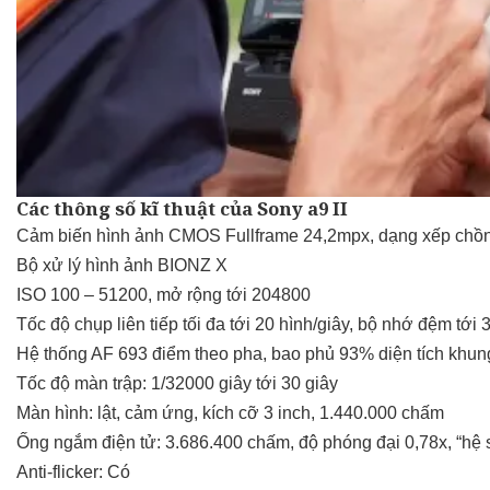
Các thông số kĩ thuật của Sony a9 II
Cảm biến hình ảnh CMOS Fullframe 24,2mpx, dạng xếp chồ
Bộ xử lý hình ảnh BIONZ X
ISO 100 – 51200, mở rộng tới 204800
Tốc độ chụp liên tiếp tối đa tới 20 hình/giây, bộ nhớ đệm t
Hệ thống AF 693 điểm theo pha, bao phủ 93% diện tích khun
Tốc độ màn trập: 1/32000 giây tới 30 giây
Màn hình: lật, cảm ứng, kích cỡ 3 inch, 1.440.000 chấm
Ống ngắm điện tử: 3.686.400 chấm, độ phóng đại 0,78x, “hệ s
Anti-flicker: Có