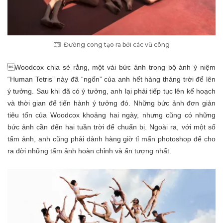
Đường cong tạo ra bởi các vũ công
Woodcox chia sẻ rằng, một vài bức ảnh trong bộ ảnh ý niệm
“Human Tetris” này đã “ngốn” của anh hết hàng tháng trời để lên
ý tưởng. Sau khi đã có ý tưởng, anh lại phải tiếp tục lên kế hoạch
và thời gian để tiến hành ý tưởng đó. Những bức ảnh đơn giản
tiêu tốn của Woodcox khoảng hai ngày, nhưng cũng có những
bức ảnh cần đến hai tuần trời để chuẩn bị. Ngoài ra, với một số
tấm ảnh, anh cũng phải dành hàng giờ tỉ mẩn photoshop để cho
ra đời những tấm ảnh hoàn chỉnh và ấn tượng nhất.