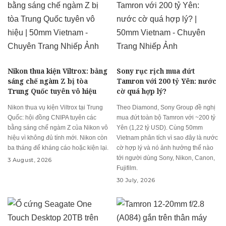
Nikon thua kiện Viltrox: bằng
Sony rục rịch mua đứt
sáng chế ngàm Z bị tòa
Tamron với 200 tỷ Yên: nước
Trung Quốc tuyên vô hiệu
cờ quá hợp lý?
Nikon thua vụ kiện Viltrox tại Trung
Theo Diamond, Sony Group đề nghị
Quốc: hội đồng CNIPA tuyên các
mua đứt toàn bộ Tamron với ~200 tỷ
bằng sáng chế ngàm Z của Nikon vô
Yên (1,22 tỷ USD). Cùng 50mm
hiệu vì không đủ tính mới. Nikon còn
Vietnam phân tích vì sao đây là nước
ba tháng để kháng cáo hoặc kiện lại.
cờ hợp lý và nó ảnh hưởng thế nào
tới người dùng Sony, Nikon, Canon,
3 August, 2026
Fujifilm.
30 July, 2026