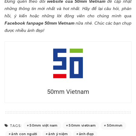
Đừng quên theo dõi
website của 50mm Vietnam
để cập nhật
những thông tin mới nhất và hot nhất.
Hãy để lại câu hỏi, phản
hồi, ý kiến hoặc những lời động viên cho chúng mình qua
Facebook fanpage 50mm Vietnam
nữa nhé. Chúc các bạn chụp
được nhiều ảnh đẹp!
50mm Vietnam
50mm việt nam
50mm vietnam
50mmvn
TAGS:
ảnh con người
ảnh ý niệm
ảnh đẹp