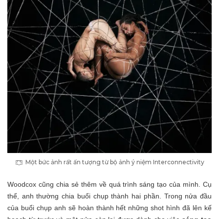
Một bức ảnh rất ấn tượng từ bộ ảnh ý niệm Interconnectivity
Woodcox cũng chia sẻ thêm về quá trình sáng tạo của mình. Cụ
thể, anh thường chia buổi chụp thành hai phần. Trong nửa đầu
của buổi chụp anh sẽ hoàn thành hết những shot hình đã lên kế