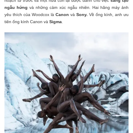
hoạch từ trước và một nửa còn lại được dành cho việc
sáng tạo
ngẫu hứng
và những cảm xúc ngẫu nhiên. Hai hãng máy ảnh
yêu thích của Woodcox là
Canon
và
Sony.
Về ống kính, anh ưu
tiên ống kính Canon và
Sigma
.