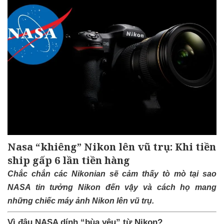
Nasa “khiêng” Nikon lên vũ trụ: Khi tiền
ship gấp 6 lần tiền hàng
Chắc chắn các Nikonian sẽ cảm thấy tò mò tại sao
NASA tin tưởng Nikon đến vậy và cách họ mang
những chiếc máy ảnh Nikon lên vũ trụ.
Vì đâu NASA dính “bùa yêu” từ Nikon?