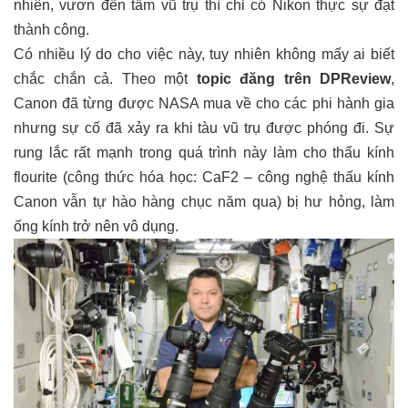
nhiên, vươn đến tầm vũ trụ thì chỉ có Nikon thực sự đạt
thành công.
Có nhiều lý do cho việc này, tuy nhiên không mấy ai biết
chắc chắn cả. Theo một
topic đăng trên DPReview
,
Canon đã từng được NASA mua về cho các phi hành gia
nhưng sự cố đã xảy ra khi tàu vũ trụ được phóng đi. Sự
rung lắc rất mạnh trong quá trình này làm cho thấu kính
flourite (công thức hóa học: CaF2 – công nghệ thấu kính
Canon vẫn tự hào hàng chục năm qua) bị hư hỏng, làm
ống kính trở nên vô dụng.