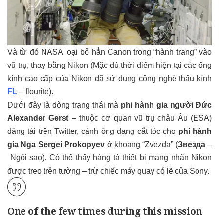
Và từ đó NASA loại bỏ hẳn Canon trong “hành trang” vào
vũ trụ, thay bằng Nikon (Mặc dù thời điểm hiện tại các ống
kính cao cấp của Nikon đã sử dụng công nghệ thấu kính
FL
– flourite).
Dưới đây là dòng trạng thái mà
phi hành gia người Đức
Alexander Gerst
– thuộc cơ quan vũ trụ châu Âu (ESA)
đăng tải trên Twitter, cảnh ông đang cắt tóc cho
phi hành
gia Nga Sergei Prokopyev
ở khoang “Zvezda” (
Звезда
–
Ngôi sao). Có thể thấy hàng tá thiết bị mang nhãn Nikon
được treo trên tường – trừ chiếc máy quay có lẽ của Sony.
One of the few times during this mission