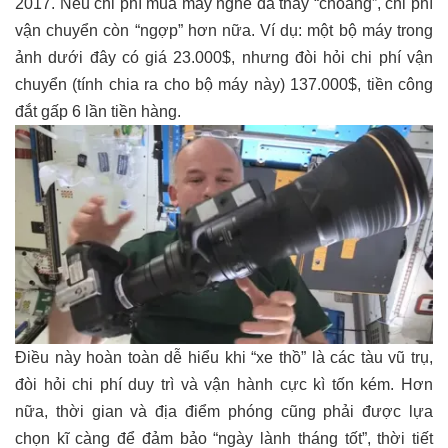
2017. Nếu chi phí mua máy nghe đã thấy “choáng”, chi phí
vận chuyển còn “ngợp” hơn nữa. Ví dụ: một bộ máy trong
ảnh dưới đây có giá 23.000$, nhưng đòi hỏi chi phí vận
chuyển (tính chia ra cho bộ máy này) 137.000$, tiền công
đắt gấp 6 lần tiền hàng.
Điều này hoàn toàn dễ hiểu khi “xe thồ” là các tàu vũ trụ,
đòi hỏi chi phí duy trì và vận hành cực kì tốn kém. Hơn
nữa, thời gian và địa điểm phóng cũng phải được lựa
chọn kĩ càng để đảm bảo “ngày lành tháng tốt”, thời tiết