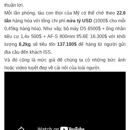
thuận lợi.
Mỗi lần phóng, tàu con thoi của Mỹ có thể chở theo
22,6
tấn
hàng hóa với tổng chi phí
nửa tỷ USD
(1000$ cho mỗi
0,45kg hàng hóa). Như vậy, bộ máy D5 6500$ + ống nhân
tiêu cự 1,4x 500$ + AF-S 800mm f/5.6E 16.300$ với khối
lượng
6,2kg
sẽ tiêu tốn
137.100$
để hàng từ người gửi
địa cầu đến khách ISS.
Và đó cũng là mức giá để chúng ta có những bức ảnh
hoặc video tuyệt đẹp về cái nôi của loài người.