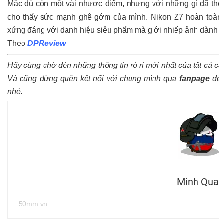
Mặc dù còn một vài nhược điểm, nhưng với những gì đã thể
cho thấy sức mạnh ghê gớm của mình. Nikon Z7 hoàn toàn
xứng đáng với danh hiệu siêu phẩm mà giới nhiếp ảnh dành 
Theo
DPReview
Hãy cùng chờ đón những thông tin rò rỉ mới nhất của tất cả 
Và cũng đừng quên kết nối với chúng mình qua
fanpage
để
nhé.
Minh Qua
50mm.vn