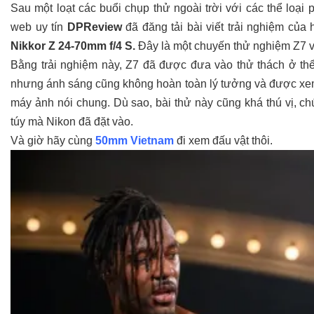
Sau một loạt các buổi chụp thử ngoài trời với các thể loạ
web uy tín
DPReview
đã đăng tải bài viết trải nghiệm của
Nikkor Z 24-70mm f/4 S.
Đây là một chuyến thử nghiệm Z7 v
Bằng trải nghiệm này, Z7 đã được đưa vào thử thách ở thể
nhưng ánh sáng cũng không hoàn toàn lý tưởng và được xem 
máy ảnh nói chung. Dù sao, bài thử này cũng khá thú vị, ch
túy mà Nikon đã đặt vào.
Và giờ hãy cùng
50mm Vietnam
đi xem đấu vật thôi.