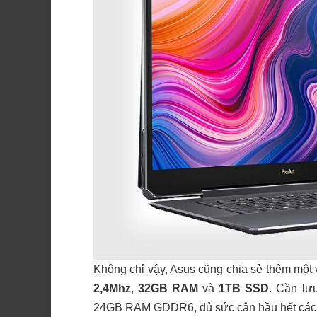
Không chỉ vậy, Asus cũng chia sẻ thêm một
2,4Mhz
,
32GB RAM
và
1TB
SSD
. Cần lư
24GB RAM GDDR6, đủ sức cân hầu hết các tá