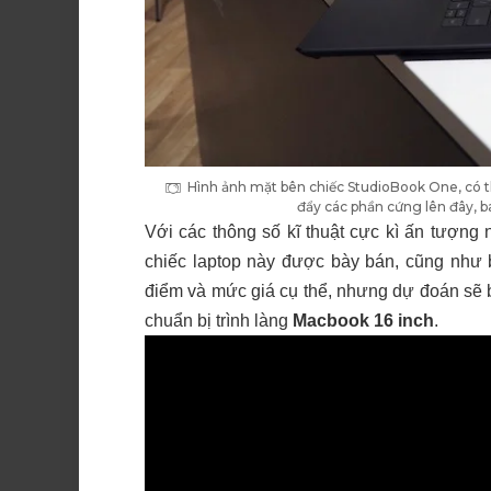
Hình ảnh mặt bên chiếc StudioBook One, có t
đẩy các phần cứng lên đây, 
Với các thông số kĩ thuật cực kì ấn tượng
chiếc laptop này được bày bán, cũng như 
điểm và mức giá cụ thể, nhưng dự đoán sẽ b
chuẩn bị trình làng
Macbook 16 inch
.