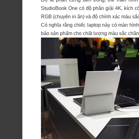
StudioBook One có độ phân giải 4K, kích c
RGB (chuyên in ấn) và độ chính xác màu sắc
Có nghĩa rằng chiếc laptop này có màn hình
bảo sản phẩm cho chất lượng màu sắc chân 