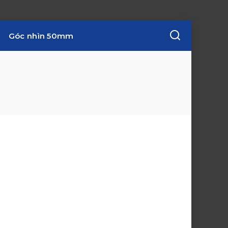
Góc nhìn 50mm
w
i
n
d
o
w