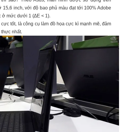
ỡ 15,6 inch, với độ bao phủ màu đạt tới 100% Adobe
 ở mức dưới 1 (∆E < 1).
 cực tốt, là công cụ làm đồ họa cực kì mạnh mẽ, đảm
thực nhất.