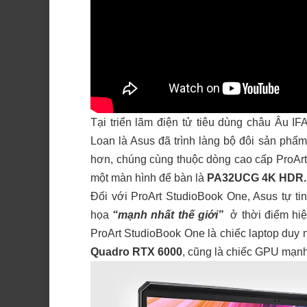
Tại triển lãm điện tử tiêu dùng châu Âu IF
Loan là Asus đã trình làng bộ đôi sản phẩ
hơn, chúng cùng thuộc dòng cao cấp ProArt
một màn hình để bàn là
PA32UCG 4K
HDR.
Đối với ProArt StudioBook One, Asus tự ti
họa
“mạ
nh nhất thế gi
ới”
ở thời điểm hiệ
ProArt StudioBook One là chiếc laptop duy n
Quadro RTX 6000
, cũng là chiếc GPU mạnh