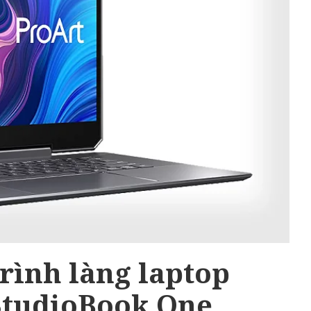
trình làng laptop
StudioBook One