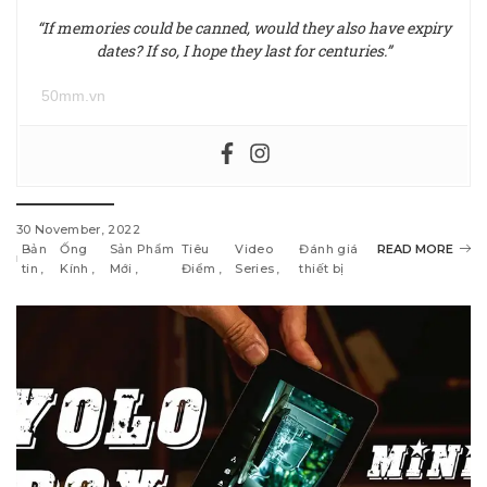
“If memories could be canned, would they also have expiry
dates? If so, I hope they last for centuries.”
50mm.vn
30 November, 2022
Bản
Ống
Sản Phẩm
Tiêu
Video
Đánh giá
READ MORE
tin
Kính
Mới
Điểm
Series
thiết bị