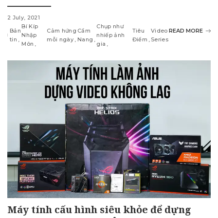
2 July, 2021
Bí Kíp
Chụp như
Bản
Cảm hứng
Cẩm
Tiêu
Video
READ MORE
Nhập
nhiếp ảnh
tin
mỗi ngày
Nang
Điểm
Series
Môn
gia
Máy tính cấu hình siêu khỏe để dựng