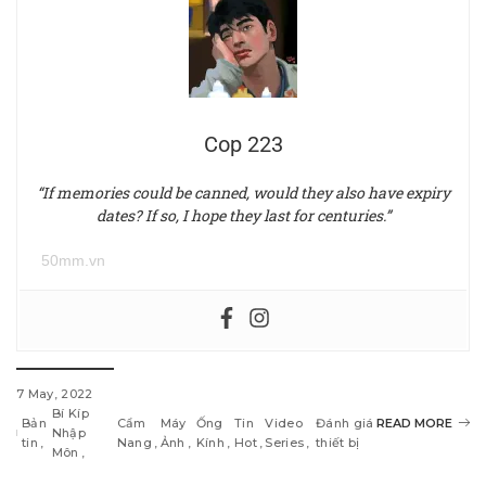
Cop 223
“If memories could be canned, would they also have expiry
dates? If so, I hope they last for centuries.”
50mm.vn
7 May, 2022
Bí Kíp
Bản
Cẩm
Máy
Ống
Tin
Video
Đánh giá
READ MORE
Nhập
tin
Nang
Ảnh
Kính
Hot
Series
thiết bị
Môn