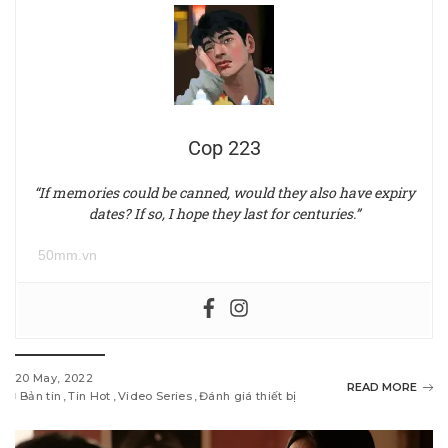
Cop 223
“If memories could be canned, would they also have expiry
dates? If so, I hope they last for centuries.”
50mm.vn
20 May, 2022
READ MORE
Bản tin
Tin Hot
Video Series
Đánh giá thiết bị