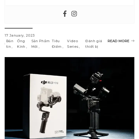
17 January, 2023
Bản
Ống
Sản Phẩm
Tiêu
Video
Đánh giá
READ MORE
tin
Kính
Mới
Điểm
Series
thiết bị