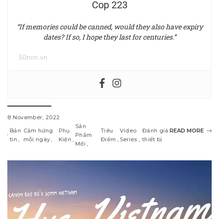
Cop 223
“If memories could be canned, would they also have expiry
dates? If so, I hope they last for centuries.”
50mm.vn
8 November, 2022
Sản
Bản
Cảm hứng
Phụ
Tiêu
Video
Đánh giá
READ MORE
Phẩm
tin
mỗi ngày
Kiện
Điểm
Series
thiết bị
Mới