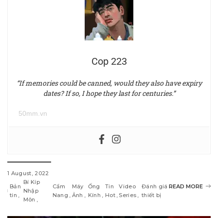
Cop 223
“If memories could be canned, would they also have expiry
dates? If so, I hope they last for centuries.”
50mm.vn
1 August, 2022
Bí Kíp
Bản
Cẩm
Máy
Ống
Tin
Video
Đánh giá
READ MORE
Nhập
tin
Nang
Ảnh
Kính
Hot
Series
thiết bị
Môn