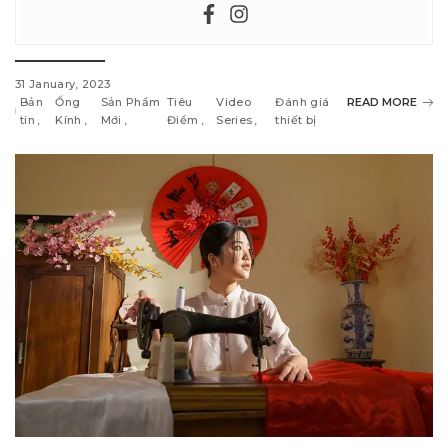
31 January, 2023
Bản
Ống
Sản Phẩm
Tiêu
Video
Đánh giá
READ MORE
tin
Kính
Mới
Điểm
Series
thiết bị