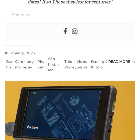
dates? If so, I hope they last for centuries.”
50mm.vn
10 January, 2023
Sản
Bản
Cảm hứng
Phụ
Tiêu
Video
Đánh giá
READ MORE
Phẩm
tin
mỗi ngày
Kiện
Điểm
Series
thiết bị
Mới