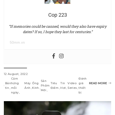
Cop 223
“If memories could be canned, would they also have expiry
dates? If so, I hope they last for centuries.”
50mm.vn
12 August, 2022
Cảm
Đánh
Sản
Bản
hứng
Máy
Ống
Tiêu
Tin
Video
giá
READ MORE
Phẩm
tin
mỗi
Ảnh
Kính
Điểm
Hot
Series
thiết
Mới
ngày
bị