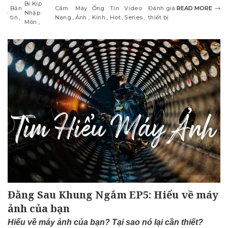
Bí Kíp
Bản
Cẩm
Máy
Ống
Tin
Video
Đánh giá
READ MORE
Nhập
tin
Nang
Ảnh
Kính
Hot
Series
thiết bị
Môn
Đằng Sau Khung Ngắm EP5: Hiểu về máy
ảnh của bạn
Hiểu về máy ảnh của bạn? Tại sao nó lại cần thiết?