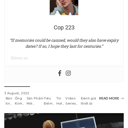
Cop 223
“If memories could be canned, would they also have expiry
dates? If so, I hope they last for centuries.”
50mm.vn
3 August, 2022
Bản
Ống
Sản Phẩm
Tiêu
Tin
Video
Đánh giá
READ MORE
tin
Kính
Mới
Điểm
Hot
Series
thiết bị