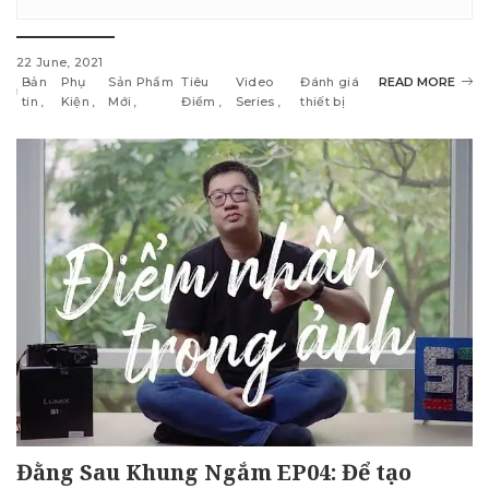
22 June, 2021
Bản
Phụ
Sản Phẩm
Tiêu
Video
Đánh giá
READ MORE
tin
Kiện
Mới
Điểm
Series
thiết bị
Đằng Sau Khung Ngắm EP04: Để tạo