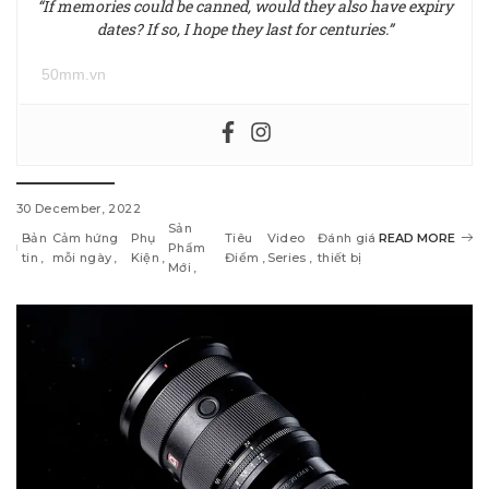
“If memories could be canned, would they also have expiry
dates? If so, I hope they last for centuries.”
50mm.vn
30 December, 2022
Sản
Bản
Cảm hứng
Phụ
Tiêu
Video
Đánh giá
READ MORE
Phẩm
tin
mỗi ngày
Kiện
Điểm
Series
thiết bị
Mới