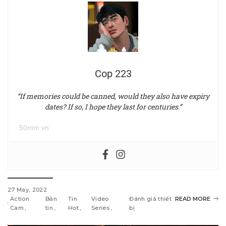
Cop 223
“If memories could be canned, would they also have expiry
dates? If so, I hope they last for centuries.”
50mm.vn
27 May, 2022
Action
Bản
Tin
Video
Đánh giá thiết
READ MORE
Cam
tin
Hot
Series
bị