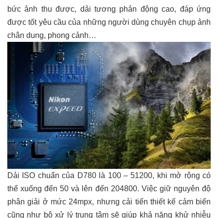
bức ảnh thu được, dải tương phản động cao, đáp ứng
được tốt yêu cầu của những người dùng chuyên chụp ảnh
chân dung, phong cảnh…
Dải ISO chuẩn của D780 là 100 – 51200, khi mở rộng có
thể xuống đến 50 và lên đến 204800. Việc giữ nguyên độ
phân giải ở mức 24mpx, nhưng cải tiến thiết kế cảm biến
cũng như bộ xử lý trung tâm sẽ giúp khả năng khử nhiễu