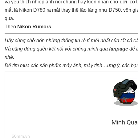
và yêu thích nhiếp ảnh nói chung hãy kiên nhẫn chờ đợi, có 
mắt là Nikon D780 ra mắt thay thế lão làng như D750, vốn g
qua.
Theo
Nikon Rumors
Hãy cùng chờ đón những thông tin rò rỉ mới nhất của tất cả 
Và cũng đừng quên kết nối với chúng mình qua
fanpage
để t
nhé.
Để tìm mua các sản phẩm máy ảnh, máy tính…ưng ý, các bạn
Minh Qua
50mm.vn