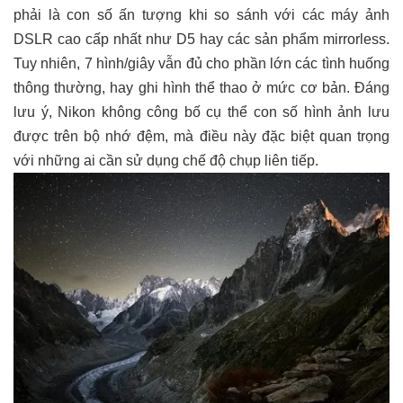
phải là con số ấn tượng khi so sánh với các máy ảnh
DSLR cao cấp nhất như D5 hay các sản phẩm mirrorless.
Tuy nhiên, 7 hình/giây vẫn đủ cho phần lớn các tình huống
thông thường, hay ghi hình thể thao ở mức cơ bản. Đáng
lưu ý, Nikon không công bố cụ thể con số hình ảnh lưu
được trên bộ nhớ đệm, mà điều này đặc biệt quan trọng
với những ai cần sử dụng chế độ chụp liên tiếp.