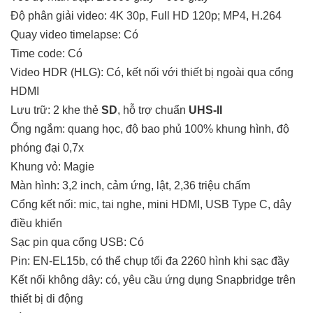
Độ phân giải video: 4K 30p, Full HD 120p; MP4, H.264
Quay video timelapse: Có
Time code: Có
Video HDR (HLG): Có, kết nối với thiết bị ngoài qua cổng
HDMI
Lưu trữ: 2 khe thẻ
SD
, hỗ trợ chuẩn
UHS-II
Ống ngắm: quang học, độ bao phủ 100% khung hình, độ
phóng đại 0,7x
Khung vỏ: Magie
Màn hình: 3,2 inch, cảm ứng, lật, 2,36 triệu chấm
Cổng kết nối: mic, tai nghe, mini HDMI, USB Type C, dây
điều khiển
Sạc pin qua cổng USB: Có
Pin: EN-EL15b, có thể chụp tối đa 2260 hình khi sạc đầy
Kết nối không dây: có, yêu cầu ứng dụng Snapbridge trên
thiết bị di động