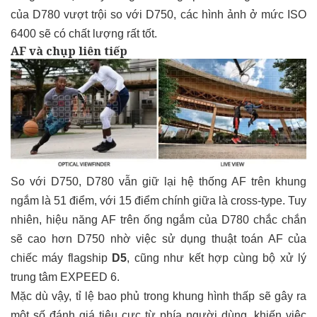
của D780 vượt trội so với D750, các hình ảnh ở mức ISO
6400 sẽ có chất lượng rất tốt.
AF và chụp liên tiếp
So với D750, D780 vẫn giữ lại hệ thống AF trên khung
ngắm là 51 điểm, với 15 điểm chính giữa là cross-type. Tuy
nhiên, hiệu năng AF trên ống ngắm của D780 chắc chắn
sẽ cao hơn D750 nhờ việc sử dụng thuật toán AF của
chiếc máy flagship
D5
, cũng như kết hợp cùng bộ xử lý
trung tâm EXPEED 6.
Mặc dù vậy, tỉ lệ bao phủ trong khung hình thấp sẽ gây ra
một số đánh giá tiêu cực từ phía người dùng, khiến việc