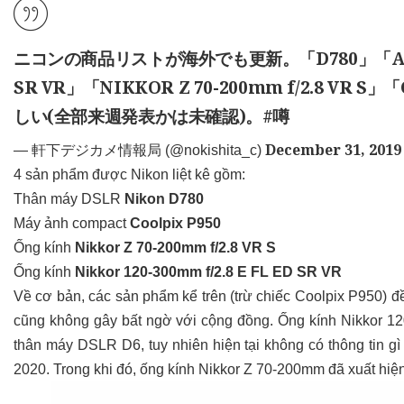
ニコンの商品リストが海外でも更新。「D780」「AF-S NIK
SR VR」「NIKKOR Z 70-200mm f/2.8 VR
しい(全部来週発表かは未確認)。
#噂
December 31, 2019
— 軒下デジカメ情報局 (@nokishita_c)
4 sản phẩm được Nikon liệt kê gồm:
Thân máy DSLR
Nikon D780
Máy ảnh compact
Coolpix P950
Ống kính
Nikkor Z 70-200mm f/2.8 VR S
Ống kính
Nikkor 120-300mm f/2.8 E FL ED SR VR
Về cơ bản, các sản phẩm kể trên (trừ chiếc Coolpix P950) đều
cũng không gây bất ngờ với cộng đồng. Ống kính Nikkor 1
thân máy DSLR D6, tuy nhiên hiện tại không có thông tin gì 
2020. Trong khi đó, ống kính Nikkor Z 70-200mm đã xuất hiện