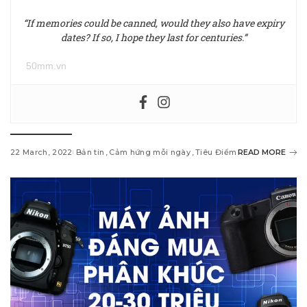
“If memories could be canned, would they also have expiry
dates? If so, I hope they last for centuries.”
50mm.vn
22 March, 2022
Bản tin
Cảm hứng mỗi ngày
Tiêu Điểm
READ MORE