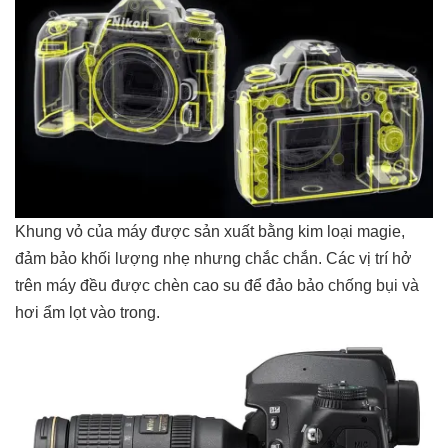
Khung vỏ của máy được sản xuất bằng kim loại magie,
đảm bảo khối lượng nhẹ nhưng chắc chắn. Các vị trí hở
trên máy đều được chèn cao su để đảo bảo chống bụi và
hơi ẩm lọt vào trong.