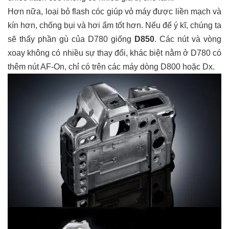
Hơn nữa, loại bỏ flash cóc giúp vỏ máy được liền mạch và
kín hơn, chống bụi và hơi ẩm tốt hơn. Nếu để ý kĩ, chúng ta
sẽ thấy phần gù của D780 giống
D850
. Các nút và vòng
xoay không có nhiều sự thay đổi, khác biệt nằm ở D780 có
thêm nút AF-On, chỉ có trên các máy dòng D800 hoặc Dx.