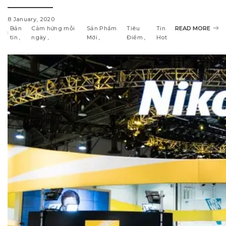
8 January, 2020
Bản
Cảm hứng mỗi
Sản Phẩm
Tiêu
Tin
READ MORE
tin
ngày
Mới
Điểm
Hot