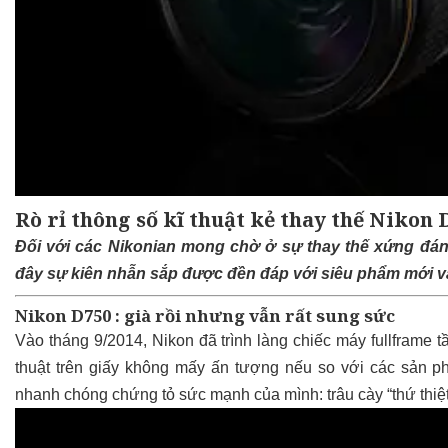
Rò rỉ thông số kĩ thuật kẻ thay thế Nikon 
Đối với các Nikonian mong chờ ở sự thay thế xứng đáng
đây sự kiên nhẫn sắp được đền đáp với siêu phẩm mới v
Nikon D750 : già rồi nhưng vẫn rất sung sức
Vào tháng 9/2014, Nikon đã trình làng chiếc máy fullframe 
thuật trên giấy không mấy ấn tượng nếu so với các sản p
nhanh chóng chứng tỏ sức mạnh của mình: trâu cày “thứ thiệt