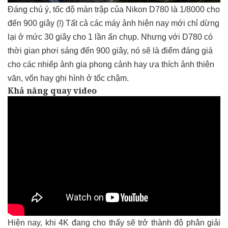
Đáng chú ý, tốc độ màn trập của Nikon D780 là 1/8000 cho
đến 900 giây (!) Tất cả các máy ảnh hiện nay mới chỉ dừng
lại ở mức 30 giây cho 1 lần ấn chụp. Nhưng với D780 có
thời gian phơi sáng đến 900 giây, nó sẽ là điểm đáng giá
cho các nhiếp ảnh gia phong cảnh hay ưa thích ảnh thiên
văn, vốn hay ghi hình ở tốc chậm.
Khả năng quay video
Hiện nay, khi 4K đang cho thấy sẽ trở thành độ phân giải