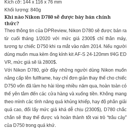
Kích cỡ: 144 x 116 x 76
mm
Khối lượng: 840g
Khi nào Nikon D780 sẽ được bày bán chính
thức?
Theo thông tin của DPReview, Nikon D780 sẽ được bán ra
từ cuối tháng 1/2020 với mức giá 2300$ chỉ thân máy,
tương tự chiếc D750 khi ra mắt vào năm 2014. Nếu người
dùng muốn mua kèm ống kính kit AF-S 24-120mm f/4G ED
VR, mức giá sẽ là 2800$.
Với Nikon D780, giờ đây những người dùng Nikon muốn
nâng cấp lên fullframe, hay chỉ đơn giản thay thế cho chiếc
D750 vốn đã làm họ hài lòng nhiều năm qua, hoàn toàn có
thể yên tâm đến các cửa hàng và xuống tiền. Không mang
theo mình các tính năng quá khủng khiếp, hay độ phân giải
quá cao, đổi lấy mức giá khá dễ chịu (2300$), D780 chắc
chắn sẽ thay thế được và hoàn thành tốt vai trò “trâu cày”
của D750 trong quá khứ.