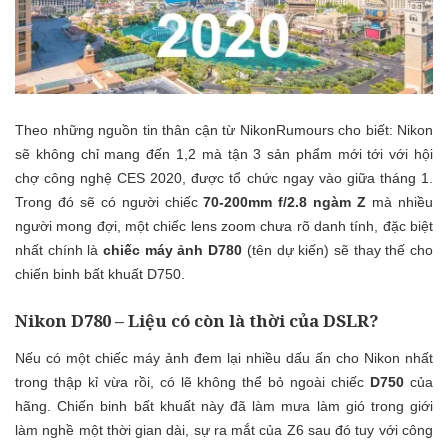
Theo những nguồn tin thân cận từ NikonRumours cho biết: Nikon
sẽ không chỉ mang đến 1,2 mà tận 3 sản phẩm mới tới với hội
chợ công nghệ CES 2020, được tổ chức ngay vào giữa tháng 1.
Trong đó sẽ có người chiếc
70-200mm f/2.8 ngàm Z
mà nhiều
người mong đợi, một chiếc lens zoom chưa rõ danh tính, đặc biệt
nhất chính là
chiếc máy ảnh D780
(tên dự kiến) sẽ thay thế cho
chiến binh bất khuất D750.
Nikon D780 – Liệu có còn là thời của DSLR?
Nếu có một chiếc máy ảnh đem lại nhiều dấu ấn cho Nikon nhất
trong thập kỉ vừa rồi, có lẽ không thể bỏ ngoài chiếc
D750
của
hãng. Chiến binh bất khuất này đã làm mưa làm gió trong giới
làm nghề một thời gian dài, sự ra mắt của Z6 sau đó tuy với công