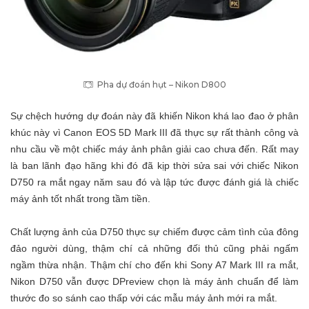
Pha dự đoán hụt – Nikon D800
Sự chệch hướng dự đoán này đã khiến Nikon khá lao đao ở phân
khúc này vì Canon EOS 5D Mark III đã thực sự rất thành công và
nhu cầu về một chiếc máy ảnh phân giải cao chưa đến. Rất may
là ban lãnh đạo hãng khi đó đã kịp thời sửa sai với chiếc Nikon
D750 ra mắt ngay năm sau đó và lập tức được đánh giá là chiếc
máy ảnh tốt nhất trong tầm tiền.
Chất lượng ảnh của D750 thực sự chiếm được cảm tình của đông
đảo người dùng, thậm chí cả những đối thủ cũng phải ngấm
ngầm thừa nhận. Thậm chí cho đến khi Sony A7 Mark III ra mắt,
Nikon D750 vẫn được DPreview chọn là máy ảnh chuẩn để làm
thước đo so sánh cao thấp với các mẫu máy ảnh mới ra mắt.