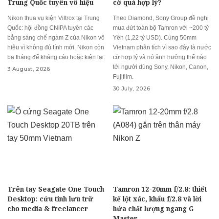
Trung Quốc tuyên vô hiệu
cờ quá hợp lý?
Nikon thua vụ kiện Viltrox tại Trung
Theo Diamond, Sony Group đề nghị
Quốc: hội đồng CNIPA tuyên các
mua đứt toàn bộ Tamron với ~200 tỷ
bằng sáng chế ngàm Z của Nikon vô
Yên (1,22 tỷ USD). Cùng 50mm
hiệu vì không đủ tính mới. Nikon còn
Vietnam phân tích vì sao đây là nước
ba tháng để kháng cáo hoặc kiện lại.
cờ hợp lý và nó ảnh hưởng thế nào
tới người dùng Sony, Nikon, Canon,
3 August, 2026
Fujifilm.
30 July, 2026
Trên tay Seagate One Touch
Tamron 12-20mm f/2.8: thiết
Desktop: cứu tinh lưu trữ
kế lột xác, khẩu f/2.8 và lời
cho media & freelancer
hứa chất lượng ngang G
Master