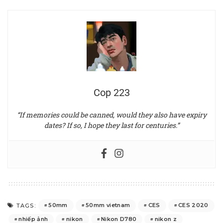
Cop 223
“If memories could be canned, would they also have expiry
dates? If so, I hope they last for centuries.”
50mm
50mm vietnam
CES
CES 2020
TAGS:
nhiếp ảnh
nikon
Nikon D780
nikon z