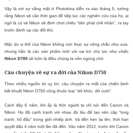
Vậy là với sự vắng mặt ở Photokina diễn ra vào tháng 5, tưởng
rằng Nikon sẽ cần thời gian để tiếp tục các nghiên cứu của họ, ai
ngờ là có vẻ Nikon sẽ định chơi chiêu “tiên phát chế nhân”, ra tay
trước đánh up các đối thủ.
Mặc dù vị thế của Nikon không còn thực sự vững chắc như xưa,
nhưng hẳn là các sản phẩm mới với vai trò chủ lực như chiếc
Nikon D780
sẽ luôn là điều chúng ta nên ngóng chờ.
Câu chuyện về sự ra đời của Nikon D750
Theo nhiều nguồn tin uy tín, câu chuyện ra mắt của chiến binh
bất khuất Nikon D750 cũng thuộc loại “dở khóc, dở cười”.
Cách đây 6 năm, khi ấy là thời người ta chỉ nói đến Canon và
Nikon. Họ đã cạnh tranh với nhau đủ lâu để tạo nên cặp “long
tranh, hổ đấu” trong giới nhiếp ảnh. Và đến hẹn lại lên, thời hạn
quyết đấu 4 năm một lần đã đến. Vào năm 2012, trước khi Canon