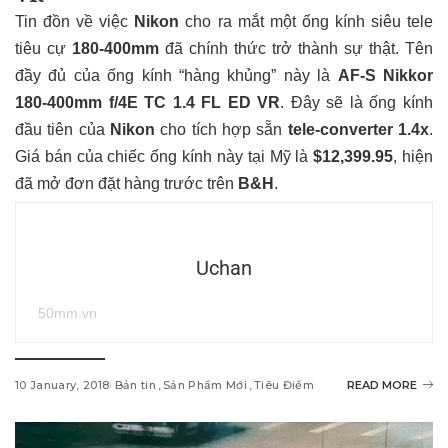
Tin đồn về việc
Nikon
cho ra mắt một ống kính siêu tele
tiêu cự
180-400mm
đã chính thức trở thành sự thật. Tên
đầy đủ của ống kính “hàng khủng” này là
AF-S Nikkor
180-400mm f/4E TC 1.4 FL ED VR
. Đây sẽ là ống kính
đầu tiên của
Nikon
cho tích hợp sẵn
tele-converter 1.4x
.
Giá bán của chiếc ống kính này tại Mỹ là
$12,399.95
, hiện
đã mở đơn đặt hàng trước trên
B&H
.
Uchan
50mm.vn
10 January, 2018
Bản tin
Sản Phẩm Mới
Tiêu Điểm
READ MORE