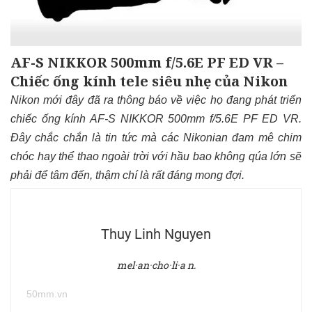
AF-S NIKKOR 500mm f/5.6E PF ED VR –
Chiếc ống kính tele siêu nhẹ của Nikon
Nikon mới đây đã ra thông báo về việc họ đang phát triển
chiếc ống kính AF-S NIKKOR 500mm f/5.6E PF ED VR.
Đây chắc chắn là tin tức mà các Nikonian đam mê chim
chóc hay thể thao ngoài trời vớ
i hầu bao không qúa lớn
sẽ
phải để tâm đến, thậm chí là rất đáng mong đợi.
Thuy Linh Nguyen
mel·an·cho·li·a n.
50mm.vn