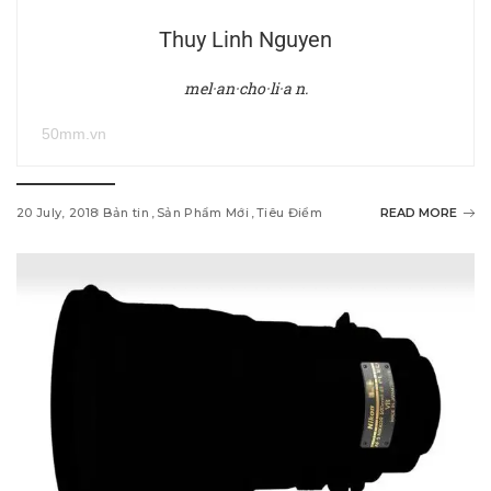
Thuy Linh Nguyen
mel·an·cho·li·a n.
50mm.vn
20 July, 2018
Bản tin
Sản Phẩm Mới
Tiêu Điểm
READ MORE