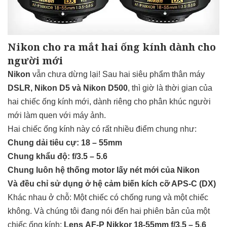
Nikon cho ra mắt hai ống kính dành cho
người mới
Nikon
vẫn chưa dừng lại! Sau hai siêu phẩm thân máy
DSLR, Nikon D5 và Nikon D500
, thì giờ là thời gian của
hai chiếc ống kính mới, dành riêng cho phân khúc người
mới làm quen với máy ảnh.
Hai chiếc ống kính này có rất nhiều điểm chung như:
Chung dải tiêu cự: 18 – 55mm
Chung khẩu độ: f/3.5 – 5.6
Chung luôn hệ thống motor lấy nét mới của Nikon
Và đều chỉ sử dụng ở hệ cảm biến kích cỡ APS-C (DX)
Khác nhau ở chỗ: Một chiếc có chống rung và một chiếc
không. Và chúng tôi đang nói đến hai phiên bản của một
chiếc ống kính:
Lens AF-P Nikkor 18-55mm f/3.5 – 5.6