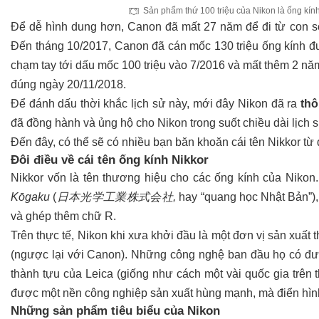
Sản phẩm thứ 100 triệu của Nikon là ống kí
Để dễ hình dung hơn, Canon đã mất 27 năm để đi từ con s
Đến tháng 10/2017, Canon đã cán mốc 130 triệu ống kính đư
chạm tay tới dấu mốc 100 triệu vào 7/2016 và mất thêm 2 nă
đúng ngày 20/11/2018.
Để đánh dấu thời khắc lịch sử này, mới đây Nikon đã ra
thô
đã đồng hành và ủng hộ cho Nikon trong suốt chiều dài lịch s
Đến đây, có thể sẽ có nhiều bạn băn khoăn cái tên Nikkor t
Đôi điều về cái tên ống kính Nikkor
Nikkor vốn là tên thương hiệu cho các ống kính của Nikon
Kōgaku
(
日本光学工業株式会社,
hay “quang học Nhật Bản”),
và ghép thêm chữ R.
Trên thực tế, Nikon khi xưa khởi đầu là một đơn vị sản xuất 
(ngược lại với Canon). Những công nghệ ban đầu họ có được
thành tựu của Leica (giống như cách một vài quốc gia trên 
được một nền công nghiệp sản xuất hùng mạnh, mà điển hình
Những sản phẩm tiêu biểu của Nikon