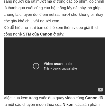
sang người kia rất mượt mà ở trong các bộ phim, đó chính
là thành quả cuối cùng của hệ thống lấy nét này, nó giúp
chúng ta chuyển đổi điểm nét rất mượt chứ không bị nhảy
cóc gây khó chịu với người xem.
Để dễ hiểu hơn thì bạn có thể xem thêm video giải thích
công nghệ
STM
của Canon
ở đây:
Việc thua kém trong cuộc đua quay video cùng
Canon
đã
là một câu chuyện muôn thủa của
Nikon
, các sản phẩm