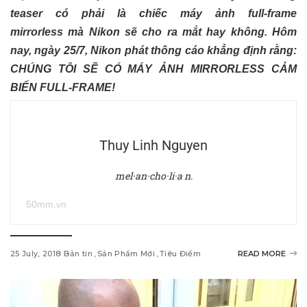
teaser có phải là chiếc máy ảnh full-frame
mirrorless mà Nikon sẽ cho ra mắt hay không. Hôm
nay, ngày 25/7, Nikon phát thông cáo khẳng định rằng:
CHÚNG TÔI SẼ CÓ MÁY ẢNH MIRRORLESS CẢM
BIẾN FULL-FRAME!
Thuy Linh Nguyen
mel·an·cho·li·a n.
50mm.vn
25 July, 2018
Bản tin
Sản Phẩm Mới
Tiêu Điểm
READ MORE