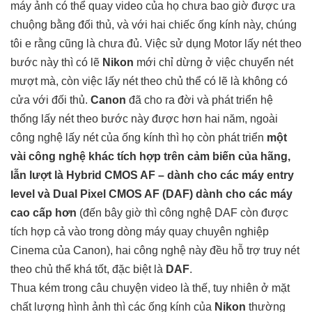
máy ảnh có thể quay video của họ chưa bao giờ được ưa
chuộng bằng đối thủ, và với hai chiếc ống kính này, chúng
tôi e rằng cũng là chưa đủ. Việc sử dụng Motor lấy nét theo
bước này thì có lẽ
Nikon
mới chỉ dừng ở việc chuyển nét
mượt mà, còn việc lấy nét theo chủ thể có lẽ là không có
cửa với đối thủ.
Canon
đã cho ra đời và phát triển hệ
thống lấy nét theo bước này được hơn hai năm, ngoài
công nghệ lấy nét của ống kính thì họ còn phát triển
một
vài công nghệ khác tích hợp trên cảm biến của hãng,
lẫn lượt là Hybrid CMOS AF – dành cho các máy entry
level và Dual Pixel CMOS AF (DAF) dành cho các máy
cao cấp hơn
(đến bây giờ thì công nghệ DAF còn được
tích hợp cả vào trong dòng máy quay chuyên nghiệp
Cinema của Canon), hai công nghệ này đều hỗ trợ truy nét
theo chủ thể khá tốt, đặc biệt là
DAF
.
Thua kém trong câu chuyện video là thế, tuy nhiên ở mặt
chất lượng hình ảnh thì các ống kính của
Nikon
thường