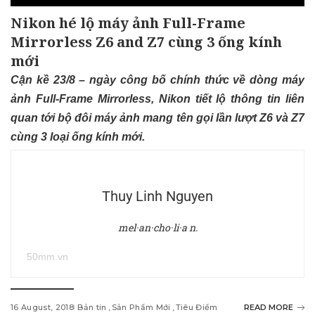
Nikon hé lộ máy ảnh Full-Frame
Mirrorless Z6 and Z7 cùng 3 ống kính
mới
Cận kề 23/8 – ngày công bố chính thức về dòng máy
ảnh Full-Frame Mirrorless, Nikon tiết lộ thông tin liên
quan tới bộ đôi máy ảnh mang tên gọi lần lượt Z6 và Z7
cùng 3 loại ống kính mới.
Thuy Linh Nguyen
mel·an·cho·li·a n.
50mm.vn
16 August, 2018
Bản tin
Sản Phẩm Mới
Tiêu Điểm
READ MORE