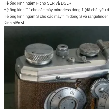
Hệ ống kính ngàm F cho SLR và DSLR
Hệ ống kính “1” cho các máy mirrorless dòng 1 (đã chết yểu d
Hệ ống kính ngàm S cho các máy film dòng S và rangefinder 
Kính hiển vi